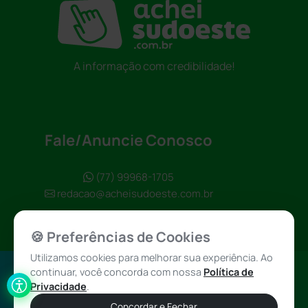
A informação com credibilidade!
Fale/Anuncie Conosco
(77) 99968-1705
redacao@acheisudoeste.com.br
🍪 Preferências de Cookies
Utilizamos cookies para melhorar sua experiência. Ao
continuar, você concorda com nossa
Política de
Política de
Achei Sudoeste
Privacidade
.
Privacidade
© 2026 - Todos
Concordar e Fechar