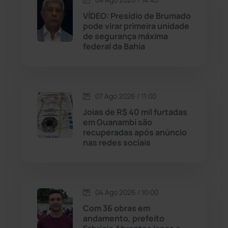
VÍDEO: Presídio de Brumado
pode virar primeira unidade
Jussiape
(98)
de segurança máxima
federal da Bahia
Justiça
(1470)
Lagoa Real
(182)
07 Ago 2026 / 11:00
Licínio de Almeida
(118)
Joias de R$ 40 mil furtadas
em Guanambi são
recuperadas após anúncio
Livramento de Nossa...
(1338)
nas redes sociais
Macaúbas
(715)
04 Ago 2026 / 10:00
Maetinga
(101)
Com 36 obras em
andamento, prefeito
Malhada
(82)