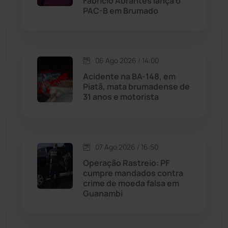
Fabrício Abrantes lança o
PAC-B em Brumado
Malhada de Pedras
(508)
Matina
(71)
06 Ago 2026 / 14:00
Acidente na BA-148, em
Mortugaba
(31)
Piatã, mata brumadense de
31 anos e motorista
Mundo
(437)
Oliveira dos Brejinhos
(67)
07 Ago 2026 / 16:50
Palmas de Monte Alto
(262)
Operação Rastreio: PF
cumpre mandados contra
crime de moeda falsa em
Paramirim
(342)
Guanambi
Pindaí
(103)