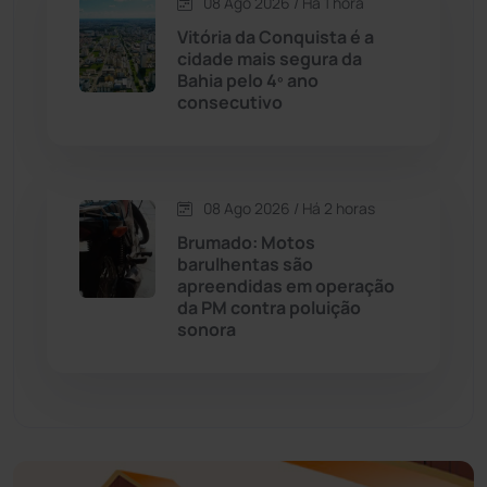
08 Ago 2026 / Há 1 hora
Economia
(1236)
Vitória da Conquista é a
cidade mais segura da
Educação
(232)
Bahia pelo 4º ano
consecutivo
Érico Cardoso
(82)
Esportes
(522)
08 Ago 2026 / Há 2 horas
Brumado: Motos
Eventos
(24)
barulhentas são
apreendidas em operação
da PM contra poluição
Feira da Mata
(23)
sonora
Guajeru
(130)
Guanambi
(3498)