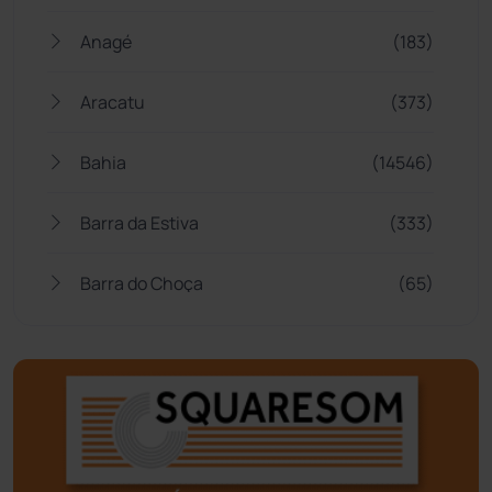
Anagé
(183)
Aracatu
(373)
Bahia
(14546)
Barra da Estiva
(333)
Barra do Choça
(65)
Belo Campo
(57)
Bom Jesus da Lapa
(509)
Boquira
(152)