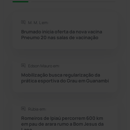
Rio de Contas
(411)
M. M. L em:
Rio do Antônio
(203)
Brumado inicia oferta da nova vacina
Pneumo 20 nas salas de vacinação
Rio do Pires
(98)
Saúde
(2429)
Edson Mauro em:
Seabra
(51)
Mobilização busca regularização da
prática esportiva do Grau em Guanambi
Sebastião Laranjeiras
(96)
Sítio do Mato
(42)
Rúbia em:
Romeiros de Ipiaú percorrem 600 km
Sudoeste Baiano
(1530)
em pau de arara rumo a Bom Jesus da
Lapa