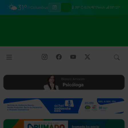
🌤️
31°
Columbus
35°
62%
17km/h
33°/21°