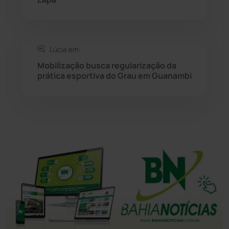
Tanhaçu
(426)
Tanque Novo
(126)
Lúcia em:
Mobilização busca regularização da
Tecnologia
(12)
prática esportiva do Grau em Guanambi
Urandi
(157)
Vitória da Conquista
(2515)