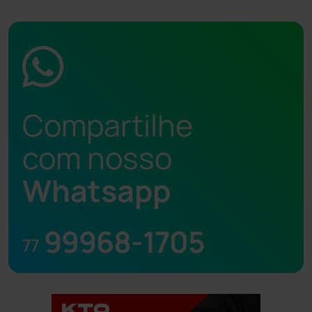
Compartilhe
com nosso
Whatsapp
99968-1705
77