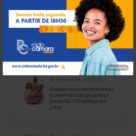
Caraíbas
(103)
08 Ago 2026 / Há 43 min
Carinhanha
(300)
Abordagem policial por som
alto termina em confusão e
Caturama
(65)
condução a delegacia em
Brumado
Chapada Diamantina
(430)
Fecha em 8s
Condeúba
(133)
08 Ago 2026 / Há 1 hora
Saques superam depósitos
Contendas do Sincorá
(79)
e caderneta de poupança
perde R$ 7,15 bilhões em
Cordeiros
(49)
julho
Dom Basílio
(391)