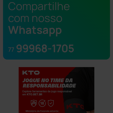
Compartilhe
com nosso
Whatsapp
99968-1705
77