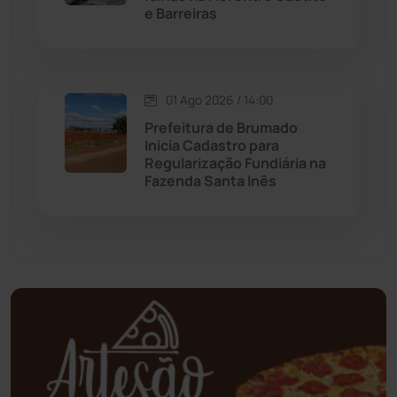
e Barreiras
Mundo
(436)
Oliveira dos Brejinhos
(67)
01 Ago 2026 / 14:00
Prefeitura de Brumado
Palmas de Monte Alto
(260)
Inicia Cadastro para
Regularização Fundiária na
Fazenda Santa Inês
Paramirim
(342)
Pindaí
(103)
Piripá
(90)
Planalto
(59)
Poções
(182)