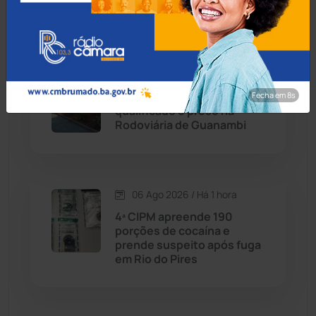
deficiência em Jequié
Chapada Diamantina
(430)
Condeúba
(133)
06 Ago 2026 / Há 1 hora
Foragido por homicídio
Fecha em 7s
Contendas do Sincorá
(79)
qualificado é preso na
Rodoviária de Guanambi
Cordeiros
(49)
Dom Basílio
(391)
06 Ago 2026 / Há 1 hora
Economia
(1235)
4ª CIPM apreende 190
porções de cocaína e
prende suspeito após fuga
Educação
(232)
em Rio do Pires
Érico Cardoso
(82)