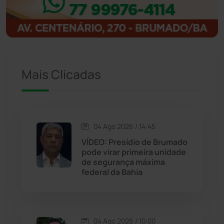
Ibitiara
(32)
Igaporã
(218)
Ituaçu
(256)
Mais Clicadas
Iuiu
(173)
Jacaraci
(97)
04 Ago 2026 / 14:45
VÍDEO: Presídio de Brumado
Jequié
(313)
pode virar primeira unidade
de segurança máxima
federal da Bahia
Jussiape
(97)
Justiça
(1466)
04 Ago 2026 / 10:00