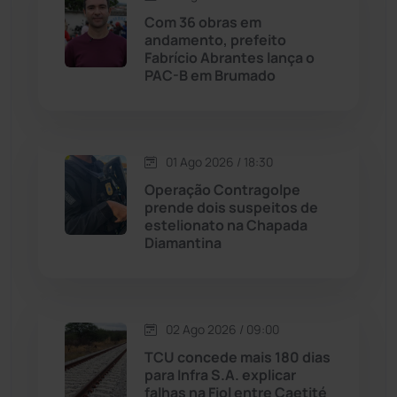
Lagoa Real
(182)
Com 36 obras em
andamento, prefeito
Licínio de Almeida
(118)
Fabrício Abrantes lança o
PAC-B em Brumado
Livramento de Nossa...
(1338)
Macaúbas
(713)
01 Ago 2026 / 18:30
Operação Contragolpe
Maetinga
(101)
prende dois suspeitos de
estelionato na Chapada
Diamantina
Malhada
(82)
Malhada de Pedras
(507)
02 Ago 2026 / 09:00
Matina
(71)
TCU concede mais 180 dias
para Infra S.A. explicar
falhas na Fiol entre Caetité
Mortugaba
(31)