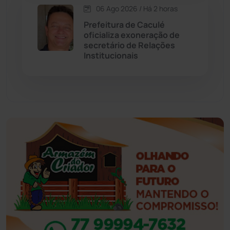
06 Ago 2026 / Há 2 horas
Esportes
(522)
Prefeitura de Caculé
oficializa exoneração de
Eventos
(24)
secretário de Relações
Institucionais
Feira da Mata
(23)
Guajeru
(130)
Guanambi
(3494)
Ibiassucê
(167)
Ibicoara
(220)
Ibipitanga
(116)