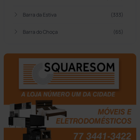
Barra da Estiva
(333)
Barra do Choça
(65)
Belo Campo
(57)
Bom Jesus da Lapa
(505)
Boquira
(152)
Botuporã
(72)
Brasil
(7679)
Brumado
(31955)