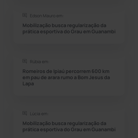
Saúde
(2427)
Edson Mauro em:
Mobilização busca regularização da
Seabra
(50)
prática esportiva do Grau em Guanambi
Sebastião Laranjeiras
(96)
Rúbia em:
Sítio do Mato
(42)
Romeiros de Ipiaú percorrem 600 km
em pau de arara rumo a Bom Jesus da
Sudoeste Baiano
(1530)
Lapa
Tanhaçu
(425)
Tanque Novo
(126)
Lúcia em:
Mobilização busca regularização da
prática esportiva do Grau em Guanambi
Tecnologia
(12)