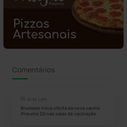
Polícia Civil
(57)
Polícia Militar
(27)
Política
(03)
Presidente Jânio Qu...
(125)
Comentários
Riacho de Santana
(309)
Rio de Contas
(410)
M. M. L em:
Rio do Antônio
(203)
Brumado inicia oferta da nova vacina
Pneumo 20 nas salas de vacinação
Rio do Pires
(98)