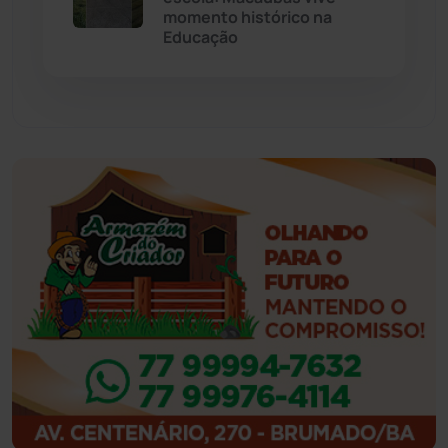
momento histórico na
Feira da Mata
(23)
Educação
Guajeru
(130)
Guanambi
(3503)
Ibiassucê
(168)
Ibicoara
(221)
Ibipitanga
(116)
Ibitiara
(33)
Igaporã
(218)