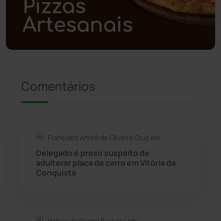
Política
(03)
Presidente Jânio Qu...
(125)
Riacho de Santana
(309)
Comentários
Rio de Contas
(411)
Rio do Antônio
(203)
Francisco André de Oliveira Cruz em:
Delegado é preso suspeito de
Rio do Pires
(98)
adulterar placa de carro em Vitória da
Conquista
Saúde
(2430)
Seabra
(51)
Willian da Rocha Barreira em: