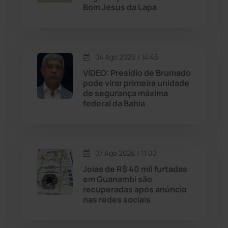
Livramento de Nossa...
(1341)
Bom Jesus da Lapa
Macaúbas
(716)
04 Ago 2026 / 14:45
Maetinga
(101)
VÍDEO: Presídio de Brumado
pode virar primeira unidade
Malhada
(82)
de segurança máxima
federal da Bahia
Malhada de Pedras
(508)
Matina
(71)
07 Ago 2026 / 11:00
Joias de R$ 40 mil furtadas
Mortugaba
(31)
em Guanambi são
recuperadas após anúncio
nas redes sociais
Mundo
(438)
Oliveira dos Brejinhos
(67)