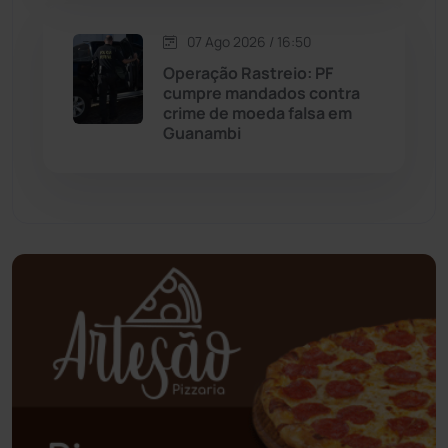
07 Ago 2026 / 16:50
Palmas de Monte Alto
(266)
Operação Rastreio: PF
cumpre mandados contra
Paramirim
(342)
crime de moeda falsa em
Guanambi
Pindaí
(103)
Piripá
(90)
Planalto
(59)
Poções
(182)
Polícia Civil
(61)
Polícia Militar
(28)