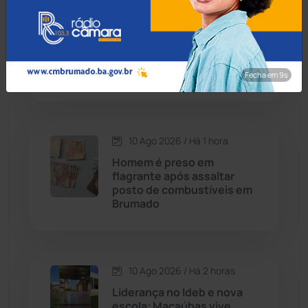
10 Ago 2026 / Há 1 hora
Contendas do Sincorá
(79)
Homem morre após
acidente de moto na zona
Cordeiros
(49)
rural de Livramento de
Nossa Senhora
Fecha em 8s
Dom Basílio
(391)
Economia
(1236)
10 Ago 2026 / Há 1 hora
Homem é preso em
Educação
(232)
flagrante após assaltar
posto de combustíveis em
Brumado
Érico Cardoso
(82)
Esportes
(522)
10 Ago 2026 / Há 2 horas
Eventos
(24)
Liderança no Ideb e nova
escola: Macaúbas vive