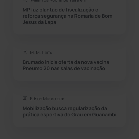
MP faz plantão de fiscalização e
Sebastião Laranjeiras
(96)
reforça segurança na Romaria de Bom
Jesus da Lapa
Sítio do Mato
(42)
Sudoeste Baiano
(1531)
M. M. L em:
Brumado inicia oferta da nova vacina
Tanhaçu
(427)
Pneumo 20 nas salas de vacinação
Tanque Novo
(126)
Tecnologia
(12)
Edson Mauro em:
Mobilização busca regularização da
prática esportiva do Grau em Guanambi
Urandi
(158)
Vitória da Conquista
(2518)