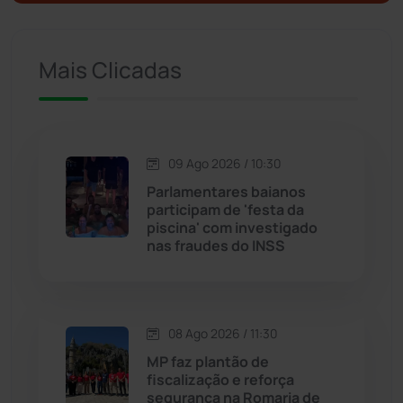
Ituaçu
(256)
Iuiu
(174)
Mais Clicadas
Jacaraci
(97)
Jequié
(314)
09 Ago 2026 / 10:30
Parlamentares baianos
participam de 'festa da
Jussiape
(98)
piscina' com investigado
nas fraudes do INSS
Justiça
(1473)
Lagoa Real
(182)
08 Ago 2026 / 11:30
Licínio de Almeida
(118)
MP faz plantão de
fiscalização e reforça
segurança na Romaria de