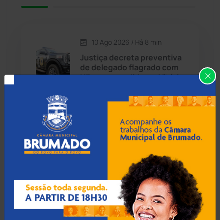
Caetité
(1505)
10 Ago 2026 / Há 8 min
Candiba
(157)
Justiça decreta preventiva
de delegado flagrado com
Cândido Sales
(121)
Hilux apreendida em Vitória
da Conquista
Caraíbas
(103)
Carinhanha
(300)
10 Ago 2026 / Há 38 min
Fiscalização identifica
Caturama
(66)
irregularidades em 19 de 20
veículos escolares em
Prado
Chapada Diamantina
(430)
Condeúba
(133)