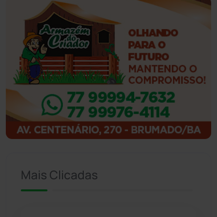
Ibiassucê
(167)
Ibicoara
(220)
Ibipitanga
(116)
Ibitiara
(31)
Igaporã
(217)
Ituaçu
(256)
Iuiu
(173)
Mais Clicadas
Jacaraci
(97)
Jequié
(311)