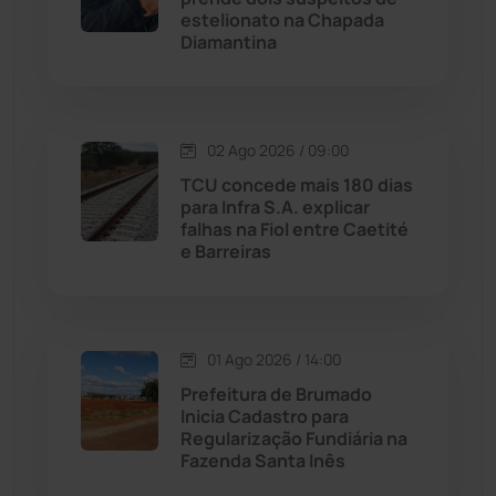
estelionato na Chapada
Diamantina
Malhada de Pedras
(507)
Matina
(71)
02 Ago 2026 / 09:00
Mortugaba
(31)
TCU concede mais 180 dias
para Infra S.A. explicar
falhas na Fiol entre Caetité
Mundo
(436)
e Barreiras
Oliveira dos Brejinhos
(67)
Palmas de Monte Alto
(260)
01 Ago 2026 / 14:00
Prefeitura de Brumado
Paramirim
(342)
Inicia Cadastro para
Regularização Fundiária na
Fazenda Santa Inês
Pindaí
(103)