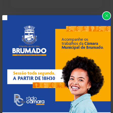
Caraíbas
(103)
Carinhanha
(299)
06 Ago 2026 / Há 32 min
Suspeito de homicídio é
Caturama
(65)
preso em Manoel Vitorino
com armas e
radiocomunicadores
Chapada Diamantina
(430)
Condeúba
(133)
06 Ago 2026 / Há 1 hora
Contendas do Sincorá
(79)
TCM põe fim a
contratações sem seleção
Cordeiros
(49)
em Paramirim após 319
temporários irregulares
Dom Basílio
(391)