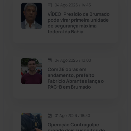
04 Ago 2026 / 14:45
VÍDEO: Presídio de Brumado
Jussiape
(97)
pode virar primeira unidade
de segurança máxima
Justiça
(1464)
federal da Bahia
Lagoa Real
(182)
04 Ago 2026 / 10:00
Licínio de Almeida
(118)
Com 36 obras em
andamento, prefeito
Livramento de Nossa...
(1338)
Fabrício Abrantes lança o
PAC-B em Brumado
Macaúbas
(713)
Maetinga
(101)
01 Ago 2026 / 18:30
Operação Contragolpe
Malhada
(82)
prende dois suspeitos de