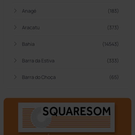
Anagé
(183)
Aracatu
(373)
Bahia
(14543)
Barra da Estiva
(333)
Barra do Choça
(65)
Belo Campo
(57)
Bom Jesus da Lapa
(505)
Boquira
(152)