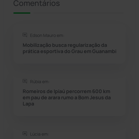
Comentários
Rio de Contas
(410)
Rio do Antônio
(203)
Edson Mauro em:
Rio do Pires
(97)
Mobilização busca regularização da
prática esportiva do Grau em Guanambi
Saúde
(2427)
Seabra
(49)
Rúbia em:
Romeiros de Ipiaú percorrem 600 km
Sebastião Laranjeiras
(96)
em pau de arara rumo a Bom Jesus da
Lapa
Sítio do Mato
(42)
Sudoeste Baiano
(1530)
Lúcia em: