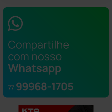
Compartilhe
com nosso
Whatsapp
99968-1705
77