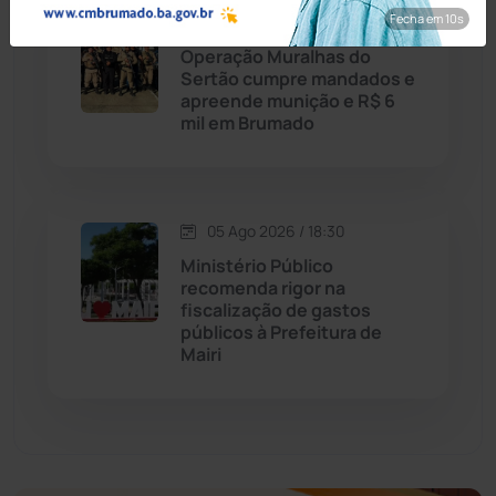
Economia
(1235)
Fecha em 8s
06 Ago 2026 / Há 8 horas
Operação Muralhas do
Educação
(231)
Sertão cumpre mandados e
apreende munição e R$ 6
mil em Brumado
Érico Cardoso
(82)
Esportes
(522)
05 Ago 2026 / 18:30
Eventos
(24)
Ministério Público
recomenda rigor na
fiscalização de gastos
Feira da Mata
(23)
públicos à Prefeitura de
Mairi
Guajeru
(130)
Guanambi
(3492)