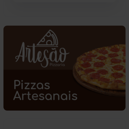
Piripá
(90)
Planalto
(59)
Poções
(182)
Polícia Civil
(56)
Polícia Militar
(27)
Política
(03)
Presidente Jânio Qu...
(125)
Riacho de Santana
(309)