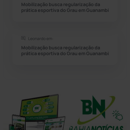
Mobilização busca regularização da
Tanhaçu
(425)
prática esportiva do Grau em Guanambi
Tanque Novo
(126)
Tecnologia
(12)
Leonardo em:
Mobilização busca regularização da
prática esportiva do Grau em Guanambi
Urandi
(155)
Vitória da Conquista
(2513)