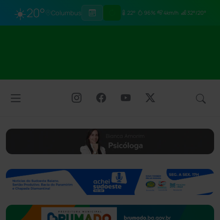
☀️
20°
Columbus
22°
96%
4km/h
32°/20°