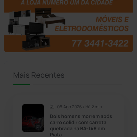
Botuporã
(72)
Brasil
(7679)
Brumado
(31951)
Caculé
(695)
Mais Recentes
Caetanos
(47)
Caetité
(1504)
06 Ago 2026 / Há 2 min
Candiba
(157)
Dois homens morrem após
carro colidir com carreta
Cândido Sales
(120)
quebrada na BA-148 em
Piatã