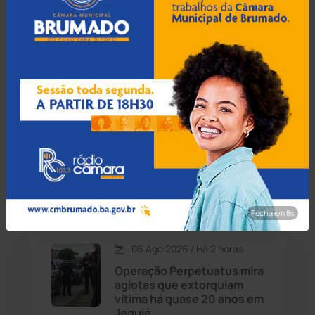
Operação Terra Justa:
Sargento da PM é
Cordeiros
(49)
condenado por chefiar
milícia armada em
Correntina
Dom Basílio
(391)
Economia
(1235)
06 Ago 2026 / Há 1 hora
Educação
(232)
Acidente na BA-148, em
Piatã, mata brumadense de
31 anos e motorista
Érico Cardoso
(82)
Fecha em 7s
Esportes
(522)
06 Ago 2026 / Há 2 horas
Eventos
(24)
Operação Perpetuatus mira
agiotas que extorquiam
vítima há quase 20 anos em
Feira da Mata
(23)
Jequié