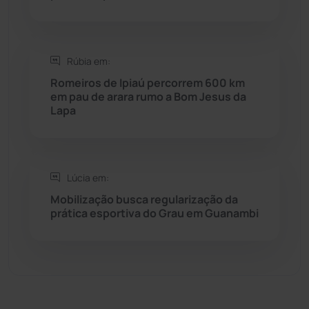
Sítio do Mato
(42)
Rúbia em:
Sudoeste Baiano
(1530)
Romeiros de Ipiaú percorrem 600 km
em pau de arara rumo a Bom Jesus da
Lapa
Tanhaçu
(425)
Tanque Novo
(126)
Lúcia em:
Tecnologia
(12)
Mobilização busca regularização da
prática esportiva do Grau em Guanambi
Urandi
(156)
Vitória da Conquista
(2513)