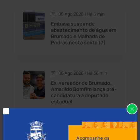
06 Ago 2026 / Há 6 min
Candiba
(157)
Embasa suspende
abastecimento de água em
Cândido Sales
(120)
Brumado e Malhada de
Pedras nesta sexta (7)
Caraíbas
(103)
Carinhanha
(299)
06 Ago 2026 / Há 36 min
Ex-vereador de Brumado,
Caturama
(65)
Amarildo Bomfim lança pré-
candidatura a deputado
estadual
Chapada Diamantina
(430)
Condeúba
(133)
06 Ago 2026 / Há 1 hora
Contendas do Sincorá
(79)