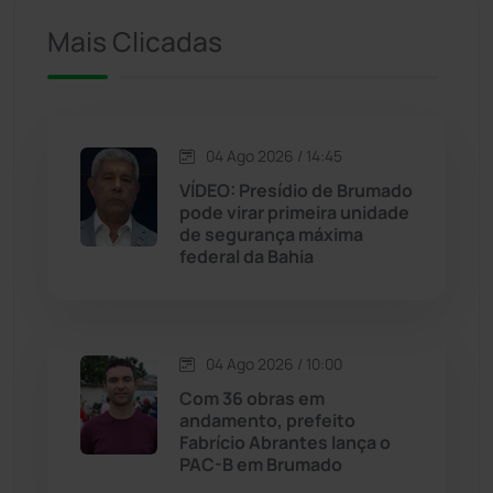
Iuiu
(173)
Mais Clicadas
Jacaraci
(97)
Jequié
(312)
04 Ago 2026 / 14:45
VÍDEO: Presídio de Brumado
pode virar primeira unidade
Jussiape
(97)
de segurança máxima
federal da Bahia
Justiça
(1466)
Lagoa Real
(182)
04 Ago 2026 / 10:00
Licínio de Almeida
(118)
Com 36 obras em
andamento, prefeito
Fabrício Abrantes lança o
Livramento de Nossa...
(1338)
PAC-B em Brumado