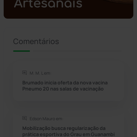
Política
(03)
Presidente Jânio Qu...
(125)
Riacho de Santana
(309)
Comentários
Rio de Contas
(410)
Rio do Antônio
(203)
M. M. L em:
Brumado inicia oferta da nova vacina
Rio do Pires
(97)
Pneumo 20 nas salas de vacinação
Saúde
(2427)
Edson Mauro em:
Seabra
(50)
Mobilização busca regularização da
prática esportiva do Grau em Guanambi
Sebastião Laranjeiras
(96)