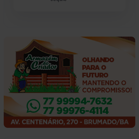
Guajeru
(130)
Guanambi
(3492)
Ibiassucê
(167)
Ibicoara
(220)
Ibipitanga
(116)
Ibitiara
(32)
Igaporã
(218)
Ituaçu
(256)