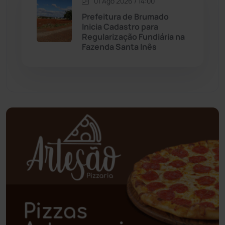
01 Ago 2026 / 14:00
Palmas de Monte Alto
(260)
Prefeitura de Brumado
Inicia Cadastro para
Paramirim
(342)
Regularização Fundiária na
Fazenda Santa Inês
Pindaí
(103)
Piripá
(90)
Planalto
(59)
Poções
(182)
Polícia Civil
(57)
Polícia Militar
(27)