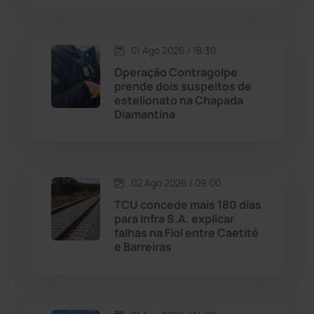
Macaúbas
(713)
01 Ago 2026 / 18:30
Maetinga
(101)
Operação Contragolpe
prende dois suspeitos de
Malhada
(82)
estelionato na Chapada
Diamantina
Malhada de Pedras
(507)
Matina
(71)
02 Ago 2026 / 09:00
TCU concede mais 180 dias
Mortugaba
(31)
para Infra S.A. explicar
falhas na Fiol entre Caetité
Mundo
(436)
e Barreiras
Oliveira dos Brejinhos
(67)