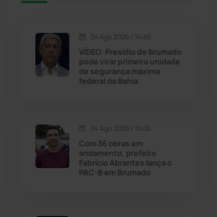
Jequié
(314)
04 Ago 2026 / 14:45
VÍDEO: Presídio de Brumado
Jussiape
(97)
pode virar primeira unidade
de segurança máxima
Justiça
(1466)
federal da Bahia
Lagoa Real
(182)
04 Ago 2026 / 10:00
Licínio de Almeida
(118)
Com 36 obras em
andamento, prefeito
Livramento de Nossa...
(1338)
Fabrício Abrantes lança o
PAC-B em Brumado
Macaúbas
(714)
Maetinga
(101)