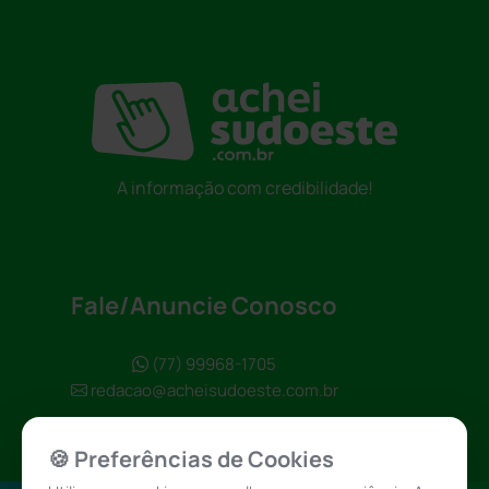
A informação com credibilidade!
Fale/Anuncie Conosco
(77) 99968-1705
redacao@acheisudoeste.com.br
🍪 Preferências de Cookies