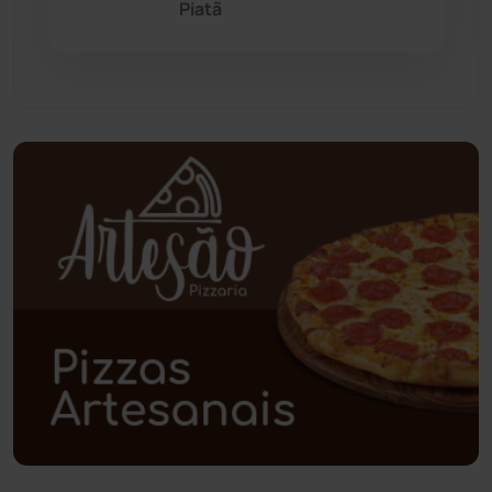
Piatã
Pindaí
(103)
Piripá
(90)
Planalto
(59)
Poções
(182)
Polícia Civil
(58)
Polícia Militar
(27)
Política
(03)
Presidente Jânio Qu...
(125)