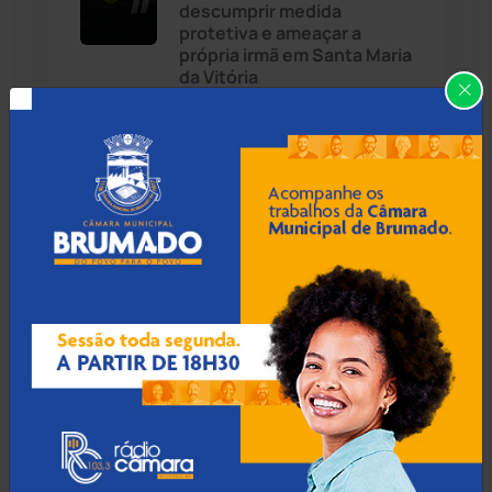
descumprir medida
Cândido Sales
(121)
protetiva e ameaçar a
própria irmã em Santa Maria
da Vitória
Caraíbas
(103)
Carinhanha
(299)
07 Ago 2026 / Há 46 min
Caturama
(65)
TCM condena ex-prefeito
de Urandi a devolver R$ 1,7
milhão por falhas em
Chapada Diamantina
(430)
contratos
Condeúba
(133)
Contendas do Sincorá
(79)
07 Ago 2026 / Há 1 hora
Jerônimo Rodrigues
Cordeiros
(49)
acompanha missa solene
da 335ª Romaria do Bom