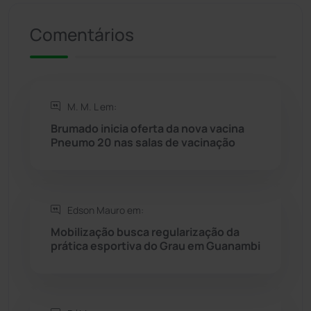
Riacho de Santana
(309)
Comentários
Rio de Contas
(410)
Rio do Antônio
(203)
M. M. L em:
Brumado inicia oferta da nova vacina
Rio do Pires
(98)
Pneumo 20 nas salas de vacinação
Saúde
(2427)
Edson Mauro em:
Seabra
(50)
Mobilização busca regularização da
prática esportiva do Grau em Guanambi
Sebastião Laranjeiras
(96)
Sítio do Mato
(42)