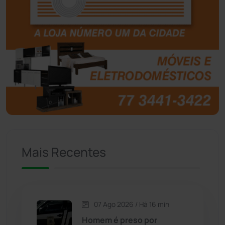
Boquira
(152)
Botuporã
(72)
Brasil
(7679)
Brumado
(31955)
Caculé
(696)
Mais Recentes
Caetanos
(47)
Caetité
(1504)
07 Ago 2026 / Há 16 min
Candiba
(157)
Homem é preso por