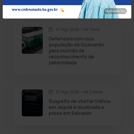
Jesus da Lapa
Dom Basílio
(391)
Fecha em 8s
Economia
(1235)
07 Ago 2026 / Há 1 hora
Educação
(232)
Defensora convoca
população de Guanambi
para mutirão de
Érico Cardoso
(82)
reconhecimento de
paternidade
Esportes
(522)
Eventos
(24)
07 Ago 2026 / Há 2 horas
Suspeito de chefiar tráfico
Feira da Mata
(23)
em Jequié é localizado e
preso em Salvador
Guajeru
(130)