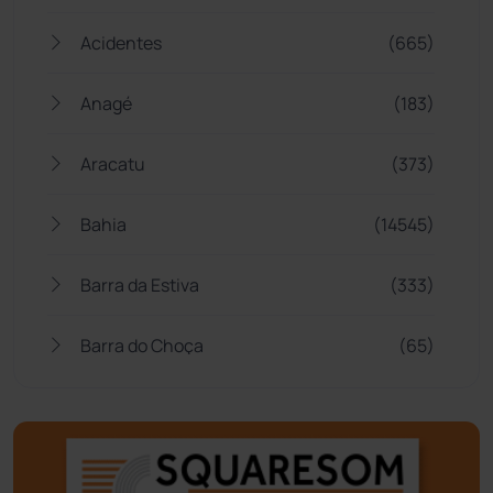
Acidentes
(665)
Anagé
(183)
Aracatu
(373)
Bahia
(14545)
Barra da Estiva
(333)
Barra do Choça
(65)
Belo Campo
(57)
Bom Jesus da Lapa
(506)