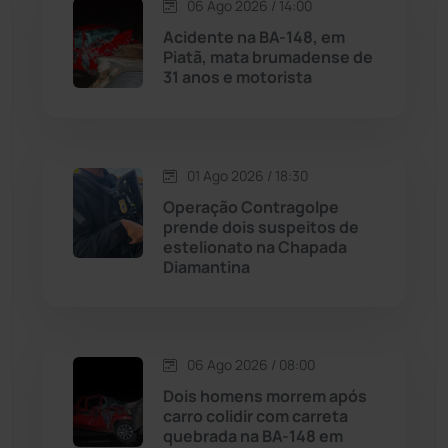
06 Ago 2026 / 14:00
Acidente na BA-148, em
Malhada
(82)
Piatã, mata brumadense de
31 anos e motorista
Malhada de Pedras
(507)
Matina
(71)
01 Ago 2026 / 18:30
Operação Contragolpe
Mortugaba
(31)
prende dois suspeitos de
estelionato na Chapada
Mundo
(436)
Diamantina
Oliveira dos Brejinhos
(67)
06 Ago 2026 / 08:00
Palmas de Monte Alto
(260)
Dois homens morrem após
carro colidir com carreta
Paramirim
(342)
quebrada na BA-148 em