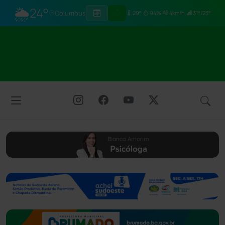
🌦
24°
Columbus
29°
94%
4km/h
31°/23°