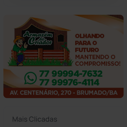
Guanambi
(3495)
Ibiassucê
(167)
Ibicoara
(221)
Ibipitanga
(116)
Ibitiara
(32)
Igaporã
(218)
Ituaçu
(256)
Iuiu
(173)
Mais Clicadas
Jacaraci
(97)