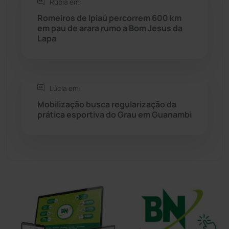
Rúbia em:
Sudoeste Baiano
(1530)
Romeiros de Ipiaú percorrem 600 km
em pau de arara rumo a Bom Jesus da
Lapa
Tanhaçu
(426)
Tanque Novo
(126)
Lúcia em:
Tecnologia
(12)
Mobilização busca regularização da
prática esportiva do Grau em Guanambi
Urandi
(157)
Vitória da Conquista
(2514)