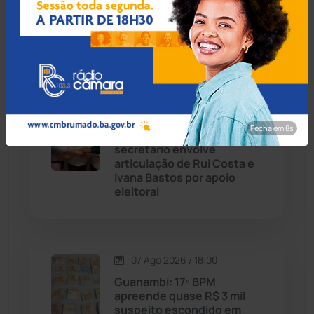
TJBA nega recurso e obriga
prefeitura de Jussiape a
Caturama
(65)
pagar retroativo do piso do
magistério
Chapada Diamantina
(430)
Condeúba
(133)
08 Ago 2026 / Há 7 horas
Fecha em 7s
Caculé: Queda de
Contendas do Sincorá
(79)
secretário envolve
articulação de Rui Costa e
Cordeiros
(49)
Ivana Bastos por apoio
eleitoral
Dom Basílio
(391)
Economia
(1235)
07 Ago 2026 / 18:00
Guanambi: 17º BPM
Educação
(232)
apreende quase R$ 3 mil
suspeito escondido em