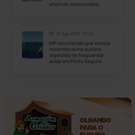
short de motociclista
Érico Cardoso
(82)
Esportes
(522)
07 Ago 2026 / 17:30
Eventos
(24)
MP recomenda que escola
readmita aluno autista
impedido de frequentar
Feira da Mata
(23)
aulas em Porto Seguro
Guajeru
(130)
Guanambi
(3498)
Ibiassucê
(167)
Ibicoara
(221)