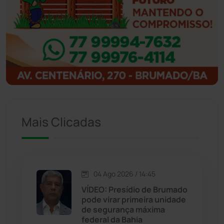
Ibipitanga
(116)
Ibitiara
(32)
Igaporã
(218)
Ituaçu
(256)
Iuiu
(173)
Mais Clicadas
Jacaraci
(97)
Jequié
(314)
04 Ago 2026 / 14:45
VÍDEO: Presídio de Brumado
pode virar primeira unidade
Jussiape
(98)
de segurança máxima
federal da Bahia