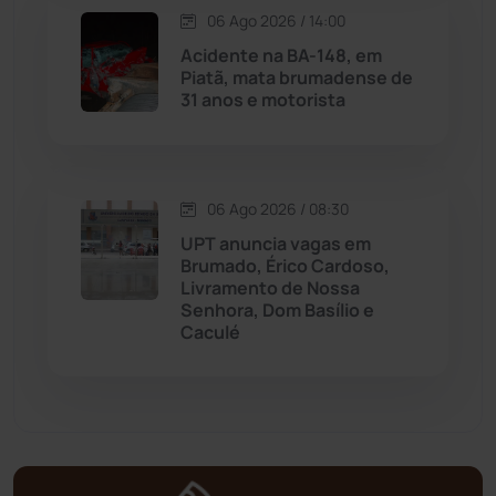
06 Ago 2026 / 14:00
Acidente na BA-148, em
Mortugaba
(31)
Piatã, mata brumadense de
31 anos e motorista
Mundo
(437)
Oliveira dos Brejinhos
(67)
06 Ago 2026 / 08:30
Palmas de Monte Alto
(261)
UPT anuncia vagas em
Brumado, Érico Cardoso,
Livramento de Nossa
Paramirim
(342)
Senhora, Dom Basílio e
Caculé
Pindaí
(103)
Piripá
(90)
Planalto
(59)