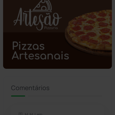
Poções
(182)
Polícia Civil
(58)
Polícia Militar
(27)
Política
(03)
Presidente Jânio Qu...
(125)
Riacho de Santana
(309)
Comentários
Rio de Contas
(410)
Rio do Antônio
(203)
M. M. L em: