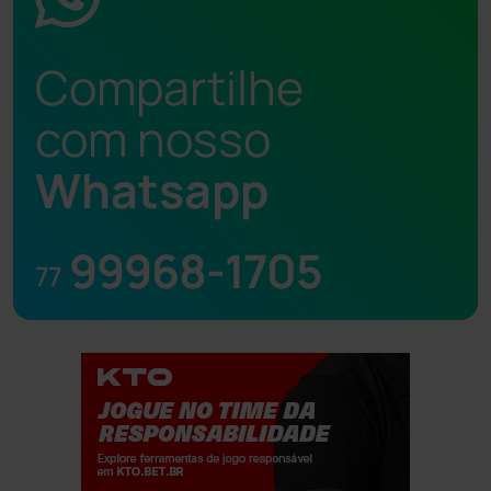
Compartilhe
com nosso
Whatsapp
99968-1705
77