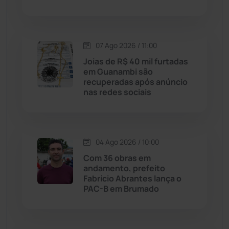
Justiça
(1470)
Lagoa Real
(182)
07 Ago 2026 / 11:00
Licínio de Almeida
(118)
Joias de R$ 40 mil furtadas
em Guanambi são
recuperadas após anúncio
Livramento de Nossa...
(1338)
nas redes sociais
Macaúbas
(714)
04 Ago 2026 / 10:00
Maetinga
(101)
Com 36 obras em
andamento, prefeito
Malhada
(82)
Fabrício Abrantes lança o
PAC-B em Brumado
Malhada de Pedras
(508)
Matina
(71)