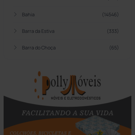
Bahia
(14546)
Barra da Estiva
(333)
Barra do Choça
(65)
Belo Campo
(57)
Bom Jesus da Lapa
(507)
Boquira
(152)
Botuporã
(72)
Brasil
(7680)