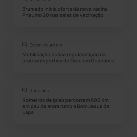
Brumado inicia oferta da nova vacina
Rio do Pires
(98)
Pneumo 20 nas salas de vacinação
Saúde
(2427)
Edson Mauro em:
Seabra
(50)
Mobilização busca regularização da
prática esportiva do Grau em Guanambi
Sebastião Laranjeiras
(96)
Sítio do Mato
(42)
Rúbia em:
Sudoeste Baiano
(1530)
Romeiros de Ipiaú percorrem 600 km
em pau de arara rumo a Bom Jesus da
Lapa
Tanhaçu
(426)
Tanque Novo
(126)