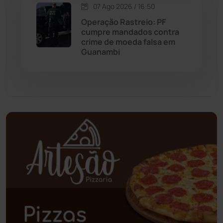
Oliveira dos Brejinhos
(67)
07 Ago 2026 / 16:50
Operação Rastreio: PF
Palmas de Monte Alto
(263)
cumpre mandados contra
crime de moeda falsa em
Guanambi
Paramirim
(342)
Pindaí
(103)
Piripá
(90)
Planalto
(59)
Poções
(182)
Polícia Civil
(59)