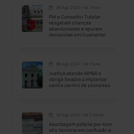
08 Ago 2026 / Há 1 hora
Contendas do Sincorá
(79)
PM e Conselho Tutelar
resgatam crianças
Cordeiros
(49)
abandonadas e apuram
denúncias em Guanambi
Dom Basílio
(391)
Economia
(1236)
08 Ago 2026 / Há 1 hora
Justiça atende MPBA e
Educação
(232)
obriga Seabra a implantar
canil e centro de zoonoses
Érico Cardoso
(82)
Esportes
(522)
08 Ago 2026 / Há 2 horas
Abordagem policial por som
Eventos
(24)
alto termina em confusão e