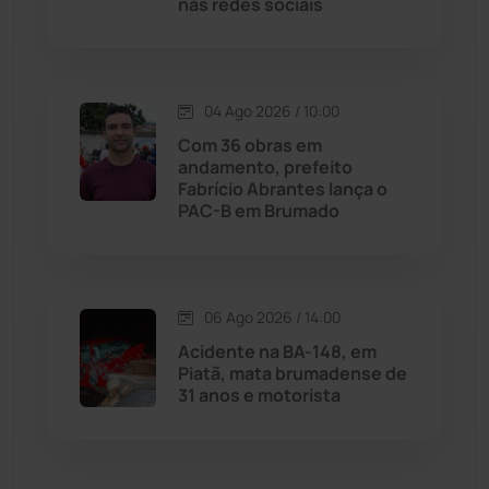
nas redes sociais
Livramento de Nossa...
(1338)
Macaúbas
(715)
04 Ago 2026 / 10:00
Maetinga
(101)
Com 36 obras em
andamento, prefeito
Fabrício Abrantes lança o
Malhada
(82)
PAC-B em Brumado
Malhada de Pedras
(508)
Matina
(71)
06 Ago 2026 / 14:00
Acidente na BA-148, em
Piatã, mata brumadense de
Mortugaba
(31)
31 anos e motorista
Mundo
(437)