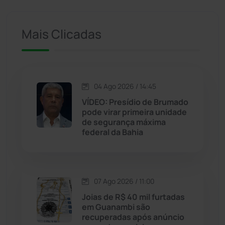
Ituaçu
(256)
Mais Clicadas
Iuiu
(173)
Jacaraci
(97)
04 Ago 2026 / 14:45
Jequié
(314)
VÍDEO: Presídio de Brumado
pode virar primeira unidade
de segurança máxima
Jussiape
(98)
federal da Bahia
Justiça
(1470)
Lagoa Real
(182)
07 Ago 2026 / 11:00
Joias de R$ 40 mil furtadas
Licínio de Almeida
(118)
em Guanambi são
recuperadas após anúncio