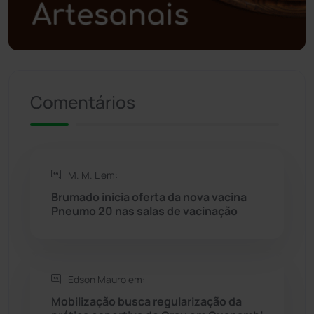
Polícia Militar
(27)
Política
(03)
Presidente Jânio Qu...
(125)
Comentários
Riacho de Santana
(309)
Rio de Contas
(411)
M. M. L em:
Rio do Antônio
(203)
Brumado inicia oferta da nova vacina
Pneumo 20 nas salas de vacinação
Rio do Pires
(98)
Saúde
(2429)
Edson Mauro em:
Mobilização busca regularização da
Seabra
(51)