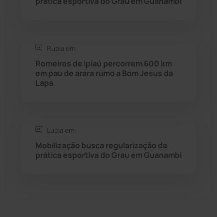
prática esportiva do Grau em Guanambi
Sebastião Laranjeiras
(96)
Rúbia em:
Sítio do Mato
(42)
Romeiros de Ipiaú percorrem 600 km
em pau de arara rumo a Bom Jesus da
Sudoeste Baiano
(1530)
Lapa
Tanhaçu
(426)
Tanque Novo
(126)
Lúcia em:
Mobilização busca regularização da
prática esportiva do Grau em Guanambi
Tecnologia
(12)
Urandi
(157)
Vitória da Conquista
(2516)