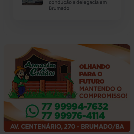
condução a delegacia em
Brumado
Feira da Mata
(23)
Guajeru
(130)
Guanambi
(3499)
Ibiassucê
(167)
Ibicoara
(221)
Ibipitanga
(116)
Ibitiara
(32)
Igaporã
(218)