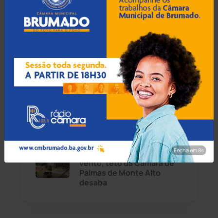
Caetité
(1504)
08 Ago 2026 / Há 3 min
Candiba
(157)
TCM atende pedido da
Prefeitura de Conquista e
Cândido Sales
(121)
libera parte de licitação
para buffet
Caraíbas
(103)
Carinhanha
(300)
08 Ago 2026 / Há 48 min
Fecha em 7s
VÍDEO: Sem chuva ou
Caturama
(65)
vento, teto da Câmara de
Palmas de Monte Alto
desaba
Chapada Diamantina
(430)
Condeúba
(133)