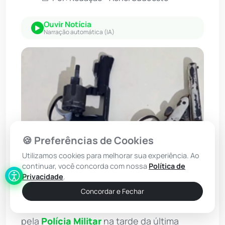
Ouvir Notícia
Narração automática (IA)
🍪 Preferências de Cookies
Utilizamos cookies para melhorar sua experiência. Ao
continuar, você concorda com nossa
Política de
Privacidade
.
Foto: WhatsApp/Achei Sudoeste
Concordar e Fechar
Duas armas de fogo foram apreendidas
pela
Polícia Militar
na tarde da última