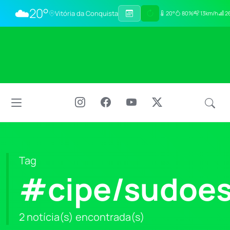
☁️
20°
Vitória da Conquista
20°
80%
13km/h
26
Tag
#cipe/sudoes
2 notícia(s) encontrada(s)