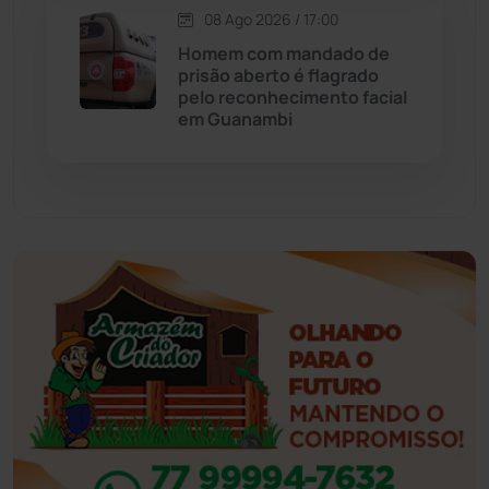
08 Ago 2026 / 17:00
Eventos
(24)
Homem com mandado de
prisão aberto é flagrado
pelo reconhecimento facial
Feira da Mata
(23)
em Guanambi
Guajeru
(130)
Guanambi
(3501)
Ibiassucê
(168)
Ibicoara
(221)
Ibipitanga
(116)
Ibitiara
(32)