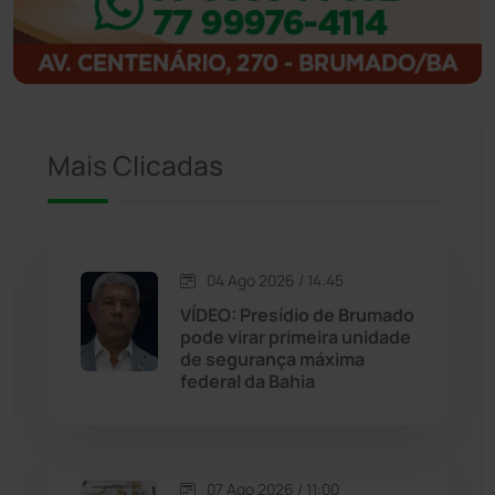
Igaporã
(218)
Ituaçu
(256)
Iuiu
(173)
Mais Clicadas
Jacaraci
(97)
Jequié
(314)
04 Ago 2026 / 14:45
VÍDEO: Presídio de Brumado
pode virar primeira unidade
Jussiape
(98)
de segurança máxima
federal da Bahia
Justiça
(1470)
Lagoa Real
(182)
07 Ago 2026 / 11:00