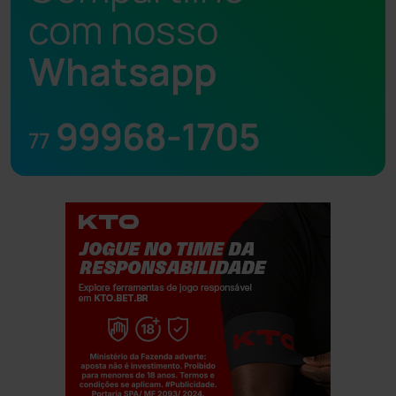
com nosso
Whatsapp
99968-1705
77