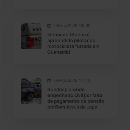
Condeúba
(133)
08 Ago 2026 / 18:00
Contendas do Sincorá
(79)
Menor de 13 anos é
apreendido pilotando
Cordeiros
(49)
motocicleta furtada em
Guanambi
Dom Basílio
(391)
Economia
(1236)
08 Ago 2026 / 17:30
Rondesp prende
Educação
(232)
engenheiro civil por falta
de pagamento de pensão
em Bom Jesus da Lapa
Érico Cardoso
(82)
Esportes
(522)