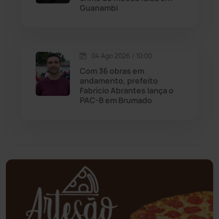
Guanambi
Mundo
(437)
Oliveira dos Brejinhos
(67)
04 Ago 2026 / 10:00
Palmas de Monte Alto
(263)
Com 36 obras em
andamento, prefeito
Paramirim
(342)
Fabrício Abrantes lança o
PAC-B em Brumado
Pindaí
(103)
Piripá
(90)
Planalto
(59)
Poções
(182)