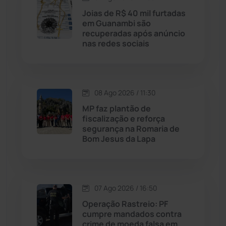
Licínio de Almeida
(118)
Joias de R$ 40 mil furtadas
em Guanambi são
recuperadas após anúncio
Livramento de Nossa...
(1338)
nas redes sociais
Macaúbas
(715)
08 Ago 2026 / 11:30
Maetinga
(101)
MP faz plantão de
fiscalização e reforça
Malhada
(82)
segurança na Romaria de
Bom Jesus da Lapa
Malhada de Pedras
(508)
Matina
(71)
07 Ago 2026 / 16:50
Operação Rastreio: PF
Mortugaba
(31)
cumpre mandados contra
crime de moeda falsa em