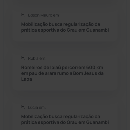
Saúde
(2429)
Edson Mauro em:
Seabra
(51)
Mobilização busca regularização da
prática esportiva do Grau em Guanambi
Sebastião Laranjeiras
(96)
Sítio do Mato
(42)
Rúbia em:
Sudoeste Baiano
(1530)
Romeiros de Ipiaú percorrem 600 km
em pau de arara rumo a Bom Jesus da
Lapa
Tanhaçu
(426)
Tanque Novo
(126)
Lúcia em:
Tecnologia
(12)
Mobilização busca regularização da
prática esportiva do Grau em Guanambi
Urandi
(157)