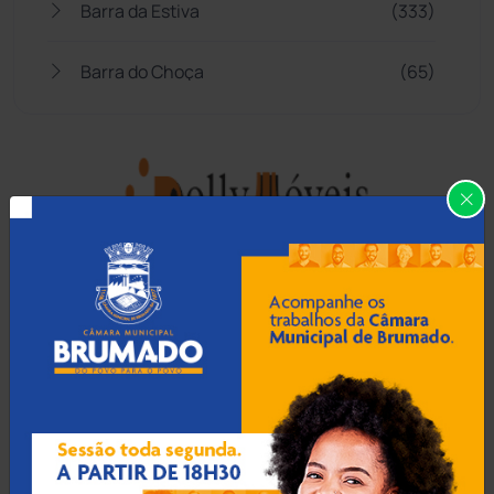
Barra da Estiva
(333)
Barra do Choça
(65)
Belo Campo
(57)
Bom Jesus da Lapa
(510)
Boquira
(152)
Botuporã
(73)
Brasil
(7680)
Brumado
(31962)