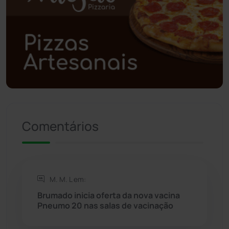
Polícia Civil
(59)
Polícia Militar
(27)
Política
(03)
Presidente Jânio Qu...
(125)
Riacho de Santana
(309)
Comentários
Rio de Contas
(411)
Rio do Antônio
(203)
M. M. L em:
Brumado inicia oferta da nova vacina
Rio do Pires
(98)
Pneumo 20 nas salas de vacinação