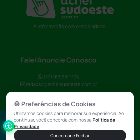
A informação com credibilidade!
Fale/Anuncie Conosco
(77) 99968-1705
redacao@acheisudoeste.com.br
🍪 Preferências de Cookies
Utilizamos cookies para melhorar sua experiência. Ao
continuar, você concorda com nossa
Política de
Política de
Achei Sudoeste
Privacidade
.
Privacidade
© 2026 - Todos
Concordar e Fechar
os direitos