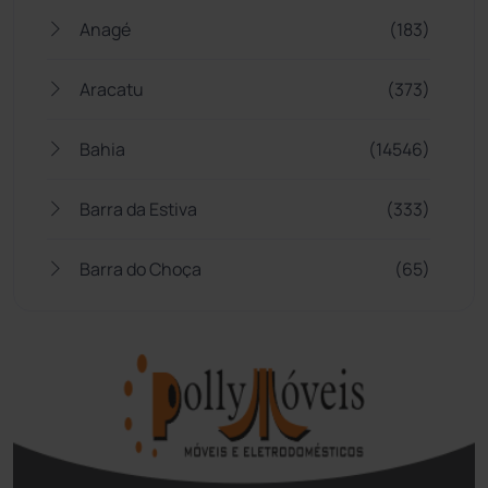
Anagé
(183)
Aracatu
(373)
Bahia
(14546)
Barra da Estiva
(333)
Barra do Choça
(65)
Belo Campo
(57)
Bom Jesus da Lapa
(510)
Boquira
(152)