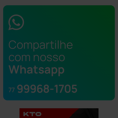
Compartilhe
com nosso
Whatsapp
99968-1705
77