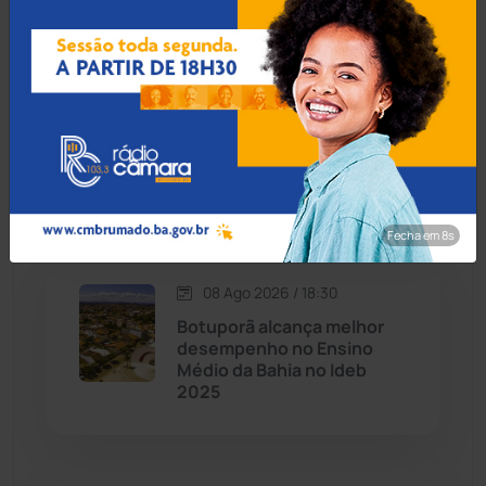
Caraíbas
(103)
Carinhanha
(300)
09 Ago 2026 / Há 7 horas
Corpo de lavrador
Caturama
(65)
desaparecido há quase um
mês é encontrado na zona
rural de Ibiassucê
Chapada Diamantina
(430)
Fecha em 7s
Condeúba
(133)
08 Ago 2026 / 18:30
Contendas do Sincorá
(79)
Botuporã alcança melhor
desempenho no Ensino
Cordeiros
(49)
Médio da Bahia no Ideb
2025
Dom Basílio
(391)