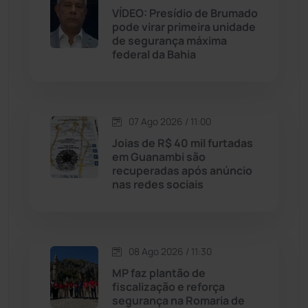
VÍDEO: Presídio de Brumado
pode virar primeira unidade
Jussiape
(98)
de segurança máxima
federal da Bahia
Justiça
(1470)
Lagoa Real
(182)
07 Ago 2026 / 11:00
Licínio de Almeida
(118)
Joias de R$ 40 mil furtadas
em Guanambi são
recuperadas após anúncio
Livramento de Nossa...
(1338)
nas redes sociais
Macaúbas
(715)
08 Ago 2026 / 11:30
Maetinga
(101)
MP faz plantão de
fiscalização e reforça
Malhada
(82)
segurança na Romaria de