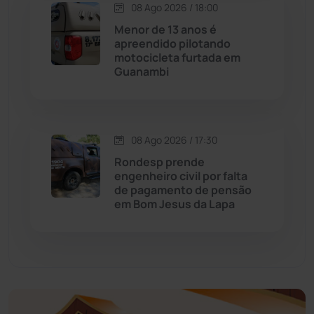
Economia
(1236)
08 Ago 2026 / 18:00
Menor de 13 anos é
Educação
(232)
apreendido pilotando
motocicleta furtada em
Guanambi
Érico Cardoso
(82)
Esportes
(522)
08 Ago 2026 / 17:30
Eventos
(24)
Rondesp prende
engenheiro civil por falta
de pagamento de pensão
Feira da Mata
(23)
em Bom Jesus da Lapa
Guajeru
(130)
Guanambi
(3501)
Ibiassucê
(168)