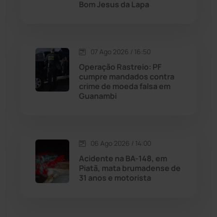
Bom Jesus da Lapa
Malhada de Pedras
(508)
Matina
(71)
07 Ago 2026 / 16:50
Operação Rastreio: PF
Mortugaba
(31)
cumpre mandados contra
crime de moeda falsa em
Guanambi
Mundo
(437)
Oliveira dos Brejinhos
(67)
06 Ago 2026 / 14:00
Palmas de Monte Alto
(263)
Acidente na BA-148, em
Piatã, mata brumadense de
Paramirim
(342)
31 anos e motorista
Pindaí
(103)