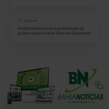
Tanhaçu
(426)
Tanque Novo
(126)
Lúcia em:
Mobilização busca regularização da
Tecnologia
(12)
prática esportiva do Grau em Guanambi
Urandi
(157)
Vitória da Conquista
(2516)