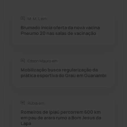
Rio de Contas
(411)
M. M. L em:
Rio do Antônio
(203)
Brumado inicia oferta da nova vacina
Pneumo 20 nas salas de vacinação
Rio do Pires
(98)
Saúde
(2429)
Edson Mauro em:
Seabra
(51)
Mobilização busca regularização da
prática esportiva do Grau em Guanambi
Sebastião Laranjeiras
(96)
Sítio do Mato
(42)
Rúbia em:
Romeiros de Ipiaú percorrem 600 km
Sudoeste Baiano
(1530)
em pau de arara rumo a Bom Jesus da
Lapa