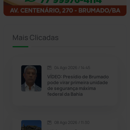
Igaporã
(218)
Ituaçu
(256)
Mais Clicadas
Iuiu
(173)
Jacaraci
(97)
04 Ago 2026 / 14:45
VÍDEO: Presídio de Brumado
Jequié
(314)
pode virar primeira unidade
de segurança máxima
Jussiape
(98)
federal da Bahia
Justiça
(1471)
08 Ago 2026 / 11:30
Lagoa Real
(182)