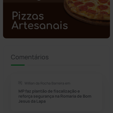
Polícia Civil
(59)
Polícia Militar
(27)
Política
(03)
Presidente Jânio Qu...
(125)
Comentários
Riacho de Santana
(309)
Rio de Contas
(411)
Willian da Rocha Barreira em:
Rio do Antônio
(203)
MP faz plantão de fiscalização e
reforça segurança na Romaria de Bom
Jesus da Lapa
Rio do Pires
(98)