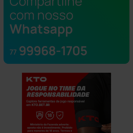
Compartilhe
com nosso
Whatsapp
99968-1705
77