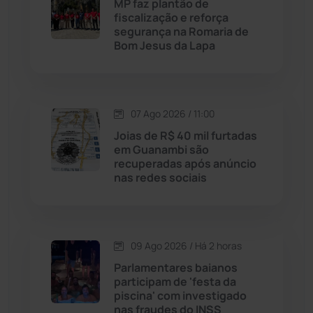
MP faz plantão de
fiscalização e reforça
Licínio de Almeida
(118)
segurança na Romaria de
Bom Jesus da Lapa
Livramento de Nossa...
(1339)
Macaúbas
(715)
07 Ago 2026 / 11:00
Joias de R$ 40 mil furtadas
Maetinga
(101)
em Guanambi são
recuperadas após anúncio
nas redes sociais
Malhada
(82)
Malhada de Pedras
(508)
09 Ago 2026 / Há 2 horas
Matina
(71)
Parlamentares baianos
participam de 'festa da
piscina' com investigado
Mortugaba
(31)
nas fraudes do INSS