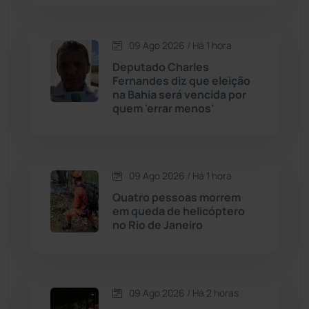
Chapada Diamantina
(430)
Condeúba
(133)
09 Ago 2026 / Há 1 hora
Deputado Charles
Fernandes diz que eleição
Contendas do Sincorá
(79)
na Bahia será vencida por
quem 'errar menos'
Cordeiros
(49)
Dom Basílio
(391)
09 Ago 2026 / Há 1 hora
Economia
(1236)
Quatro pessoas morrem
em queda de helicóptero
no Rio de Janeiro
Educação
(232)
Érico Cardoso
(82)
09 Ago 2026 / Há 2 horas