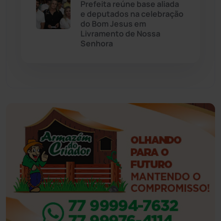
Esportes
(522)
Prefeita reúne base aliada
e deputados na celebração
do Bom Jesus em
Eventos
(24)
Livramento de Nossa
Senhora
Feira da Mata
(23)
Guajeru
(130)
Guanambi
(3502)
Ibiassucê
(168)
Ibicoara
(221)
Ibipitanga
(116)
Ibitiara
(33)