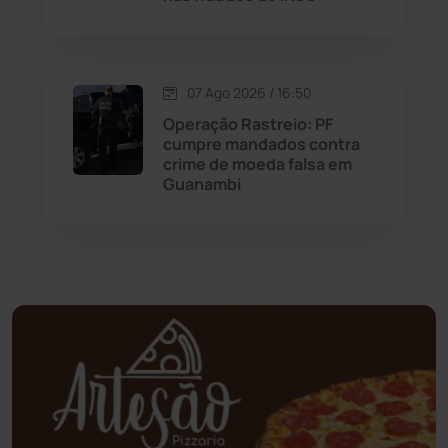
Mundo
(438)
Oliveira dos Brejinhos
(67)
07 Ago 2026 / 16:50
Operação Rastreio: PF
Palmas de Monte Alto
(264)
cumpre mandados contra
crime de moeda falsa em
Guanambi
Paramirim
(342)
Pindaí
(103)
Piripá
(90)
Planalto
(59)
Poções
(182)