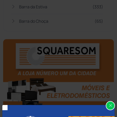
Barra da Estiva
(333)
Barra do Choça
(65)
Belo Campo
(57)
Bom Jesus da Lapa
(510)
Boquira
(152)
Botuporã
(73)
Brasil
(7681)
Brumado
(31964)