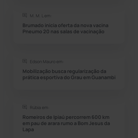
Saúde
(2429)
M. M. L em:
Seabra
(51)
Brumado inicia oferta da nova vacina
Pneumo 20 nas salas de vacinação
Sebastião Laranjeiras
(96)
Sítio do Mato
(42)
Edson Mauro em:
Mobilização busca regularização da
Sudoeste Baiano
(1530)
prática esportiva do Grau em Guanambi
Tanhaçu
(427)
Tanque Novo
(126)
Rúbia em:
Romeiros de Ipiaú percorrem 600 km
em pau de arara rumo a Bom Jesus da
Tecnologia
(12)
Lapa