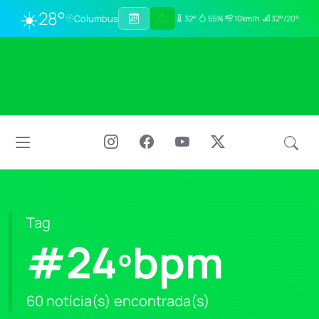
☀️
28°
Columbus
32°
55%
10km/h
32°/20°
Tag
#24ºbpm
60 notícia(s) encontrada(s)