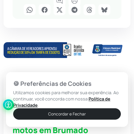
🍪 Preferências de Cookies
Brumado
Utilizamos cookies para melhorar sua experiência. Ao
24º BPM convoca vítimas
continuar, você concorda com nossa
Política de
Privacidade
.
para reconhecimento de
Concordar e Fechar
autores de roubos de
motos em Brumado