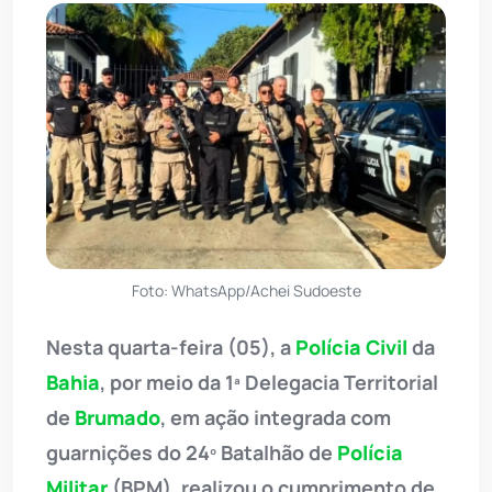
Foto: WhatsApp/Achei Sudoeste
Nesta quarta-feira (05), a
Polícia Civil
da
Bahia
, por meio da 1ª Delegacia Territorial
de
Brumado
, em ação integrada com
guarnições do 24º Batalhão de
Polícia
Militar
(BPM), realizou o cumprimento de