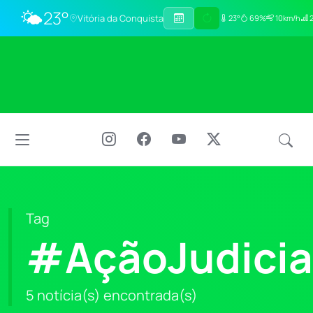
🌤️
23°
Vitória da Conquista
23°
69%
10km/h
2
Tag
#AçãoJudicia
5 notícia(s) encontrada(s)