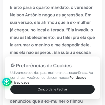
Eleito para o quarto mandato, o vereador
Nelson Antônio negou as agressões. Em
sua versão, ele afirmou que a ex-mulher
já chegou no local alterada. “Ela invadiu o
meu estabelecimento, eu falei pra ela que
ia arrumar o menino e me despedir dele,
mas ela não esperou. Ela subiu a escada
da minha casa e entrou no meu quarto
🍪 Preferências de Cookies
para pegar o menino. Invasão de
Utilizamos cookies para melhorar sua experiência. Ao
domicílio”, alegou.
continuar, você concorda com nossa
Política de
Privacidade
.
Ele garantiu que não houve agressão
Concordar e Fechar
apesar do clima tenso. Além disso,
denunciou que a ex-mulher o filmou