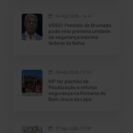
Justiça
(1471)
04 Ago 2026 / 14:45
Lagoa Real
(182)
VÍDEO: Presídio de Brumado
pode virar primeira unidade
Licínio de Almeida
(118)
de segurança máxima
federal da Bahia
Livramento de Nossa...
(1339)
Macaúbas
(715)
08 Ago 2026 / 11:30
MP faz plantão de
Maetinga
(101)
fiscalização e reforça
segurança na Romaria de
Bom Jesus da Lapa
Malhada
(82)
Malhada de Pedras
(508)
07 Ago 2026 / 11:00