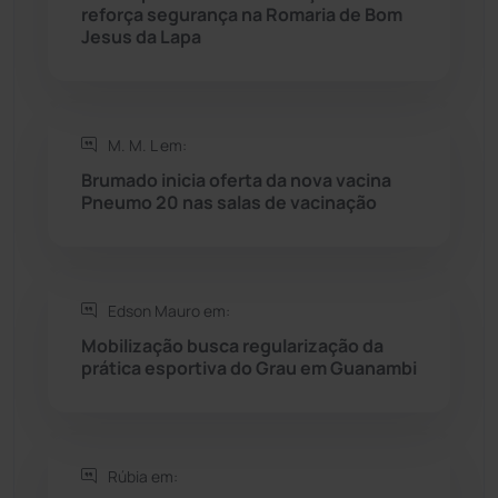
reforça segurança na Romaria de Bom
Jesus da Lapa
Rio do Pires
(98)
Saúde
(2430)
M. M. L em:
Seabra
(51)
Brumado inicia oferta da nova vacina
Pneumo 20 nas salas de vacinação
Sebastião Laranjeiras
(96)
Sítio do Mato
(42)
Edson Mauro em:
Mobilização busca regularização da
Sudoeste Baiano
(1531)
prática esportiva do Grau em Guanambi
Tanhaçu
(427)
Tanque Novo
(126)
Rúbia em: