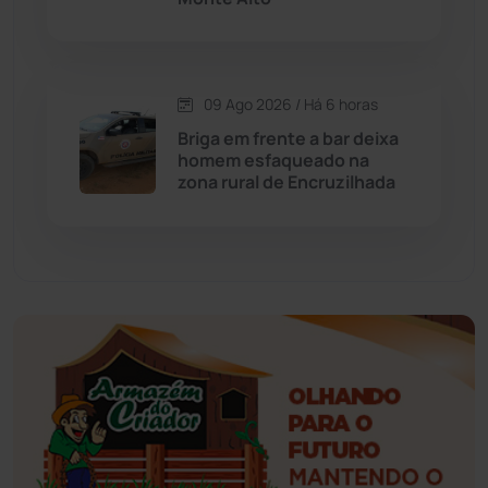
Érico Cardoso
(82)
Esportes
(522)
09 Ago 2026 / Há 6 horas
Briga em frente a bar deixa
Eventos
(24)
homem esfaqueado na
zona rural de Encruzilhada
Feira da Mata
(23)
Guajeru
(130)
Guanambi
(3503)
Ibiassucê
(168)
Ibicoara
(221)