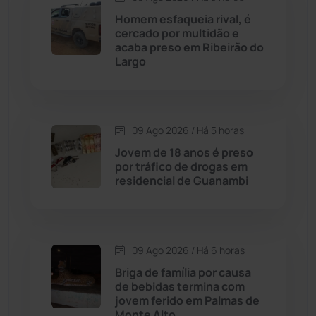
Homem esfaqueia rival, é
Caturama
(65)
cercado por multidão e
acaba preso em Ribeirão do
Largo
Chapada Diamantina
(430)
Condeúba
(133)
09 Ago 2026 / Há 5 horas
Contendas do Sincorá
(79)
Jovem de 18 anos é preso
por tráfico de drogas em
Cordeiros
(49)
residencial de Guanambi
Dom Basílio
(391)
09 Ago 2026 / Há 6 horas
Economia
(1236)
Briga de família por causa
de bebidas termina com
Educação
(232)
jovem ferido em Palmas de
Monte Alto