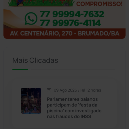
Ibipitanga
(116)
Ibitiara
(33)
Igaporã
(218)
Ituaçu
(256)
Mais Clicadas
Iuiu
(174)
Jacaraci
(97)
09 Ago 2026 / Há 12 horas
Parlamentares baianos
Jequié
(314)
participam de 'festa da
piscina' com investigado
nas fraudes do INSS
Jussiape
(98)