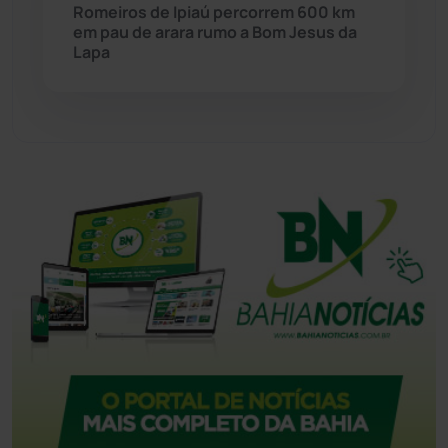
Romeiros de Ipiaú percorrem 600 km
em pau de arara rumo a Bom Jesus da
Tecnologia
(12)
Lapa
Urandi
(158)
Vitória da Conquista
(2517)