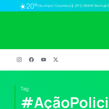
☀️
20°
Céu limpo
Columbus
23°
96%
3km/h
3
Tag
#AçãoPolici