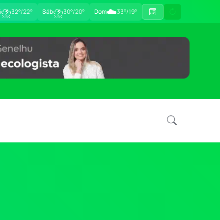
⛈
⛈
☁️
ã
32°/22°
Sáb
30°/20°
Dom
33°/19°