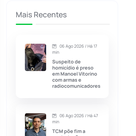
Caculé
(695)
Mais Recentes
Caetanos
(47)
Caetité
(1504)
06 Ago 2026 / Há 17
min
Candiba
(157)
Suspeito de
homicídio é preso
em Manoel Vitorino
Cândido Sales
(120)
com armas e
radiocomunicadores
Caraíbas
(103)
Carinhanha
(299)
06 Ago 2026 / Há 47
min
Caturama
(65)
TCM põe fim a