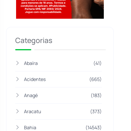
Jogue com responsabilidade. 18+
Categorias
Abaíra
(41)
Acidentes
(665)
Anagé
(183)
Aracatu
(373)
Bahia
(14543)