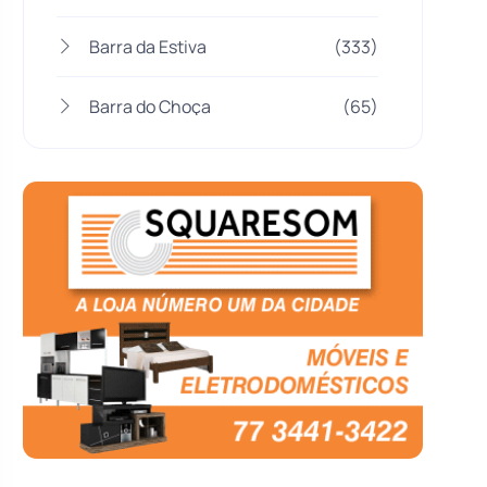
Barra da Estiva
(333)
Barra do Choça
(65)
Belo Campo
(57)
Bom Jesus da Lapa
(505)
Boquira
(152)
Botuporã
(72)
Brasil
(7679)
Brumado
(31951)