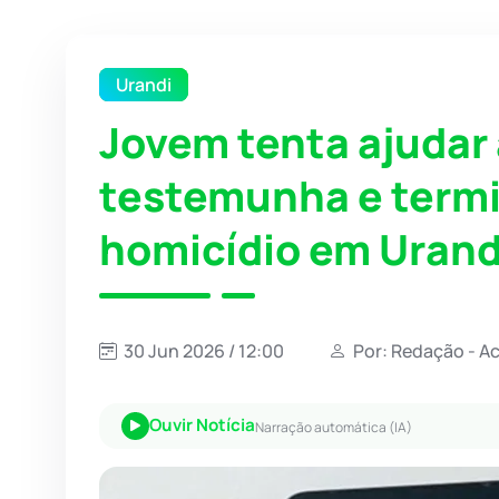
Urandi
Jovem tenta ajudar 
testemunha e termi
homicídio em Urand
30 Jun 2026 / 12:00
Por: Redação - A
Ouvir Notícia
Narração automática (IA)