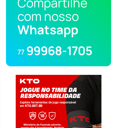
Compartilhe
com nosso
Whatsapp
99968-1705
77