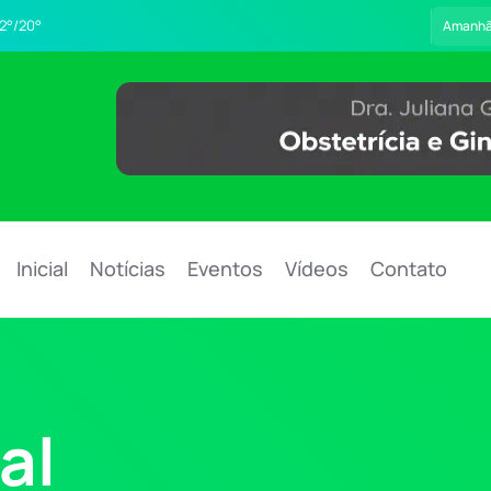
2°/20°
Amanh
Inicial
Notícias
Eventos
Vídeos
Contato
al