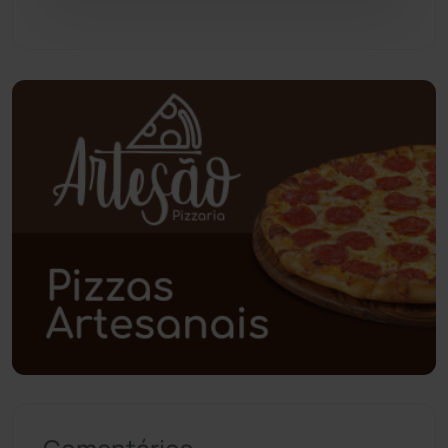
Pindaí
(103)
Piripá
(90)
Planalto
(59)
Poções
(182)
Polícia Civil
(58)
Polícia Militar
(27)
Política
(03)
Presidente Jânio Qu...
(125)