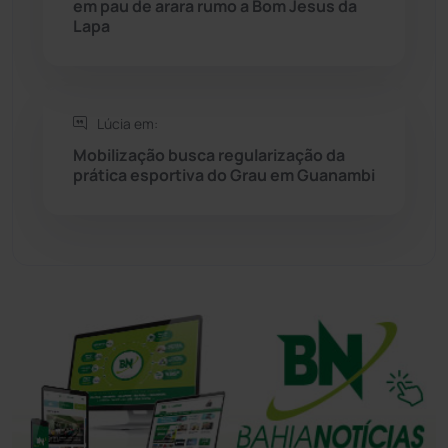
em pau de arara rumo a Bom Jesus da
Lapa
Tanhaçu
(426)
Tanque Novo
(126)
Lúcia em:
Mobilização busca regularização da
Tecnologia
(12)
prática esportiva do Grau em Guanambi
Urandi
(157)
Vitória da Conquista
(2514)