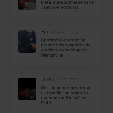
Piatã, mata brumadense de
Malhada
(82)
31 anos e motorista
Malhada de Pedras
(508)
Matina
(71)
01 Ago 2026 / 18:30
Operação Contragolpe
prende dois suspeitos de
Mortugaba
(31)
estelionato na Chapada
Diamantina
Mundo
(437)
Oliveira dos Brejinhos
(67)
06 Ago 2026 / 08:00
Dois homens morrem após
Palmas de Monte Alto
(261)
carro colidir com carreta
quebrada na BA-148 em
Paramirim
(342)
Piatã