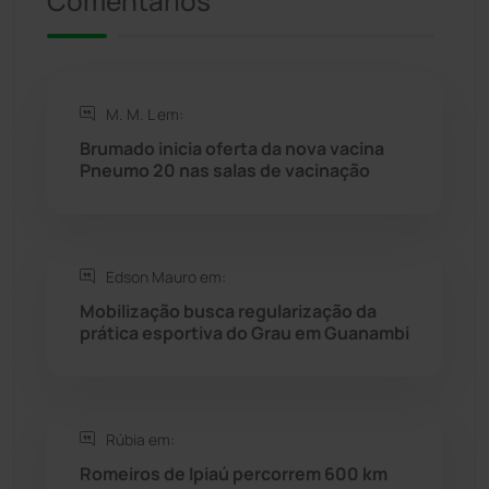
Comentários
Riacho de Santana
(309)
Rio de Contas
(410)
M. M. L em:
Rio do Antônio
(203)
Brumado inicia oferta da nova vacina
Pneumo 20 nas salas de vacinação
Rio do Pires
(98)
Saúde
(2427)
Edson Mauro em:
Seabra
(50)
Mobilização busca regularização da
prática esportiva do Grau em Guanambi
Sebastião Laranjeiras
(96)
Sítio do Mato
(42)
Rúbia em:
Romeiros de Ipiaú percorrem 600 km
Sudoeste Baiano
(1530)