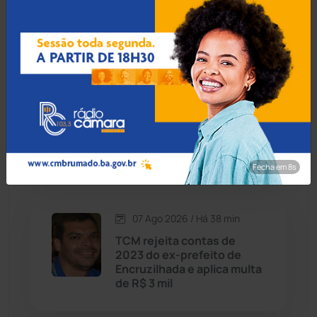
9% para servidores
públicos
Caraíbas
(103)
Carinhanha
(300)
07 Ago 2026 / Há 18 min
Operação Rastreio: PF
Caturama
(65)
cumpre mandados contra
crime de moeda falsa em
Guanambi
Chapada Diamantina
(430)
Fecha em 6s
Condeúba
(133)
07 Ago 2026 / Há 38 min
Contendas do Sincorá
(79)
TCM rejeita contas de
2023 do ex-prefeito de
Cordeiros
(49)
Encruzilhada e aplica multa
de R$ 3 mil
Dom Basílio
(391)