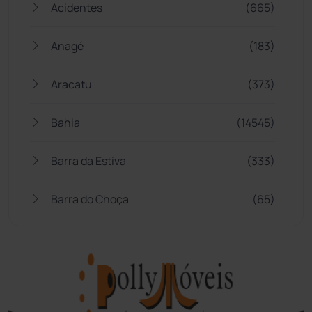
Acidentes
(665)
Anagé
(183)
Aracatu
(373)
Bahia
(14545)
Barra da Estiva
(333)
Barra do Choça
(65)
Belo Campo
(57)
Bom Jesus da Lapa
(507)