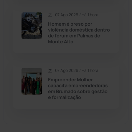
Economia
(1235)
07 Ago 2026 / Há 1 hora
Homem é preso por
Educação
(232)
violência doméstica dentro
de fórum em Palmas de
Monte Alto
Érico Cardoso
(82)
Esportes
(522)
07 Ago 2026 / Há 1 hora
Eventos
(24)
Empreender Mulher
capacita empreendedoras
em Brumado sobre gestão
Feira da Mata
(23)
e formalização
Guajeru
(130)
Guanambi
(3497)