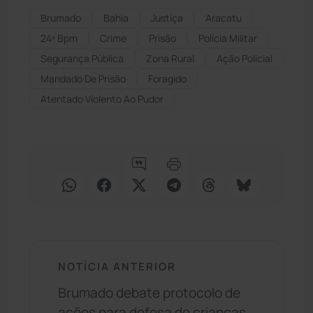
Brumado
Bahia
Justiça
Aracatu
24º Bpm
Crime
Prisão
Polícia Militar
Segurança Pública
Zona Rural
Ação Policial
Mandado De Prisão
Foragido
Atentado Violento Ao Pudor
NOTÍCIA ANTERIOR
Brumado debate protocolo de
ações para defesa de crianças