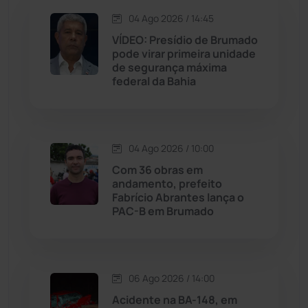
Jequié
(314)
04 Ago 2026 / 14:45
VÍDEO: Presídio de Brumado
pode virar primeira unidade
Jussiape
(97)
de segurança máxima
federal da Bahia
Justiça
(1469)
Lagoa Real
(182)
04 Ago 2026 / 10:00
Licínio de Almeida
(118)
Com 36 obras em
andamento, prefeito
Fabrício Abrantes lança o
Livramento de Nossa...
(1338)
PAC-B em Brumado
Macaúbas
(714)
06 Ago 2026 / 14:00
Maetinga
(101)
Acidente na BA-148, em