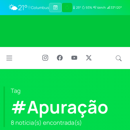
🌤️
21°
Columbus
25°
93%
4km/h
33°/20°
Tag
#Apuração
8 notícia(s) encontrada(s)