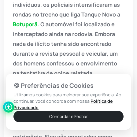
indivíduos, os policiais intensificaram as
rondas no trecho que liga Tanque Novo a
Botuporã
. O automóvel foi localizado e
interceptado ainda na rodovia. Embora
nada de ilícito tenha sido encontrado
durante a revista pessoal e veicular, um
dos homens confessou o envolvimento
na tentativa de golpe relatada
anteriormente, confirmando as suspeitas
🍪 Preferências de Cookies
da equipe.
Utilizamos cookies para melhorar sua experiência. Ao
continuar, você concorda com nossa
Política de
De acordo com a 94ª CIPM, a dupla é
Privacidade
.
veterana na prática criminosa e possui
Concordar e Fechar
uma ficha extensa por crimes contra o
patrimônio. Eles são apontados como