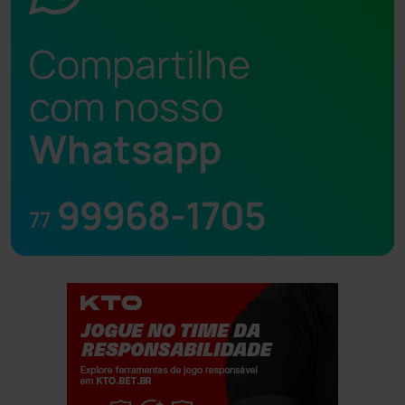
Compartilhe
com nosso
Whatsapp
99968-1705
77