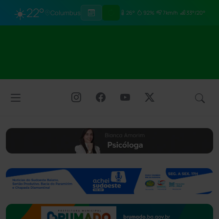
☀️
22°
Columbus
26°
92%
7km/h
33°/20°