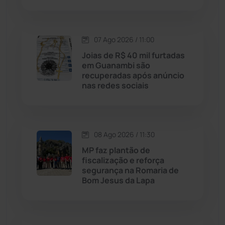
Lagoa Real
(182)
07 Ago 2026 / 11:00
Licínio de Almeida
(118)
Joias de R$ 40 mil furtadas
em Guanambi são
recuperadas após anúncio
Livramento de Nossa...
(1338)
nas redes sociais
Macaúbas
(715)
08 Ago 2026 / 11:30
Maetinga
(101)
MP faz plantão de
fiscalização e reforça
Malhada
(82)
segurança na Romaria de
Bom Jesus da Lapa
Malhada de Pedras
(508)
Matina
(71)