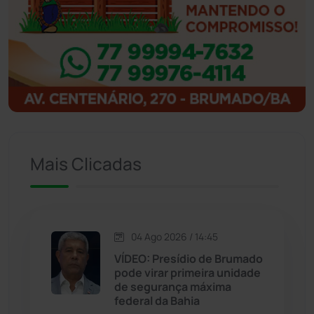
Ibipitanga
(116)
Ibitiara
(32)
Igaporã
(218)
Ituaçu
(256)
Iuiu
(173)
Mais Clicadas
Jacaraci
(97)
Jequié
(314)
04 Ago 2026 / 14:45
VÍDEO: Presídio de Brumado
pode virar primeira unidade
Jussiape
(98)
de segurança máxima
federal da Bahia
Justiça
(1470)