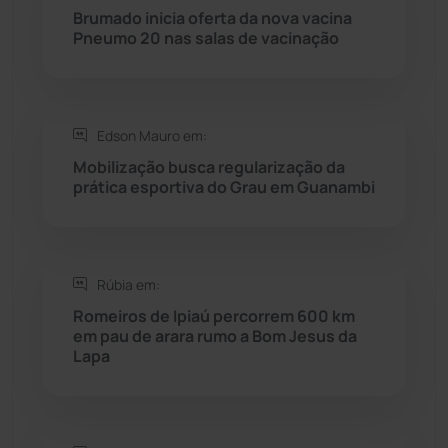
Brumado inicia oferta da nova vacina
Rio do Pires
(98)
Pneumo 20 nas salas de vacinação
Saúde
(2429)
Edson Mauro em:
Seabra
(51)
Mobilização busca regularização da
prática esportiva do Grau em Guanambi
Sebastião Laranjeiras
(96)
Sítio do Mato
(42)
Rúbia em:
Sudoeste Baiano
(1530)
Romeiros de Ipiaú percorrem 600 km
em pau de arara rumo a Bom Jesus da
Lapa
Tanhaçu
(426)
Tanque Novo
(126)