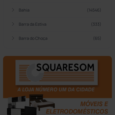
Bahia
(14546)
Barra da Estiva
(333)
Barra do Choça
(65)
Belo Campo
(57)
Bom Jesus da Lapa
(510)
Boquira
(152)
Botuporã
(73)
Brasil
(7680)