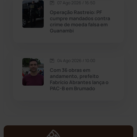
07 Ago 2026 / 16:50
Operação Rastreio: PF
Mortugaba
(31)
cumpre mandados contra
crime de moeda falsa em
Guanambi
Mundo
(437)
Oliveira dos Brejinhos
(67)
04 Ago 2026 / 10:00
Palmas de Monte Alto
(263)
Com 36 obras em
andamento, prefeito
Paramirim
(342)
Fabrício Abrantes lança o
PAC-B em Brumado
Pindaí
(103)
Piripá
(90)
Planalto
(59)