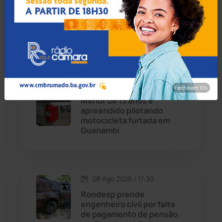
Botuporã alcança melhor
Caturama
(65)
desempenho no Ensino
Médio da Bahia no Ideb
2025
Chapada Diamantina
(430)
Condeúba
(133)
08 Ago 2026 / 18:00
Fecha em 8s
Contendas do Sincorá
(79)
Menor de 13 anos é
apreendido pilotando
Cordeiros
(49)
motocicleta furtada em
Guanambi
Dom Basílio
(391)
Economia
(1236)
08 Ago 2026 / 17:30
Rondesp prende
Educação
(232)
engenheiro civil por falta
de pagamento de pensão