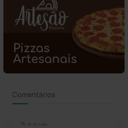
Poções
(182)
Polícia Civil
(59)
Polícia Militar
(27)
Política
(03)
Presidente Jânio Qu...
(125)
Riacho de Santana
(309)
Comentários
Rio de Contas
(411)
Rio do Antônio
(203)
M. M. L em: