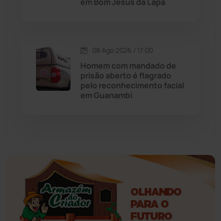
em Bom Jesus da Lapa
Érico Cardoso
(82)
Esportes
(522)
08 Ago 2026 / 17:00
Eventos
(24)
Homem com mandado de
prisão aberto é flagrado
pelo reconhecimento facial
Feira da Mata
(23)
em Guanambi
Guajeru
(130)
Guanambi
(3501)
Ibiassucê
(168)
Ibicoara
(221)