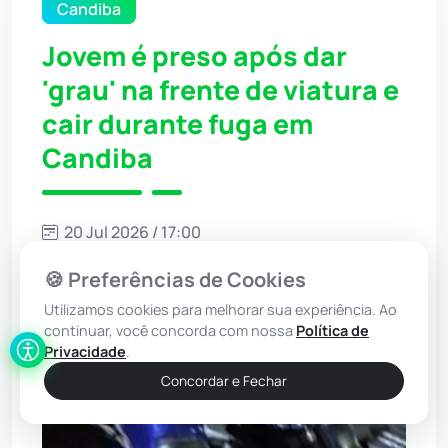
Candiba
Jovem é preso após dar
'grau' na frente de viatura e
cair durante fuga em
Candiba
20 Jul 2026 / 17:00
Por: Redação - Achei Sudoeste
🍪 Preferências de Cookies
Ouvir Notícia
Utilizamos cookies para melhorar sua experiência. Ao
Narração automática (IA)
continuar, você concorda com nossa
Política de
Privacidade
.
Concordar e Fechar