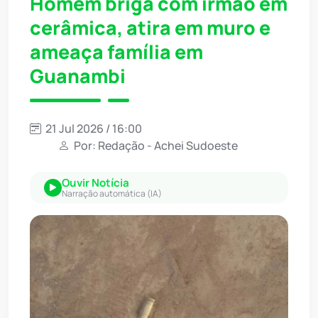
Homem briga com irmão em
cerâmica, atira em muro e
ameaça família em
Guanambi
21 Jul 2026 / 16:00
Por: Redação - Achei Sudoeste
Ouvir Notícia
Narração automática (IA)