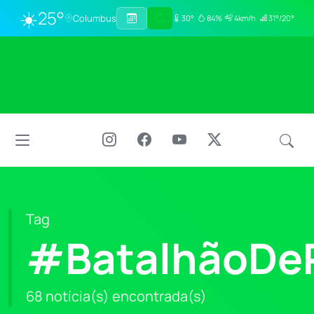
☀️
25°
Columbus
30°
84%
4km/h
31°/20°
Tag
#BatalhãoDePo
68 notícia(s) encontrada(s)