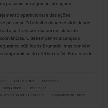
es policiais em algumas situações.
nejamento operacional e das ações
ovo patamar. O trabalho desenvolvido desde
 festejos transcorressem em clima de
e ocorrências. O desempenho alcançado
segurança pública de Brumado, mas também
 e compromisso do efetivo do 24º Batalhão da
ação
Polícia Militar
Prevenção
Tranquilidade
Integração
 Seguro Na Terra Do Minério
Segurança Na Cidade