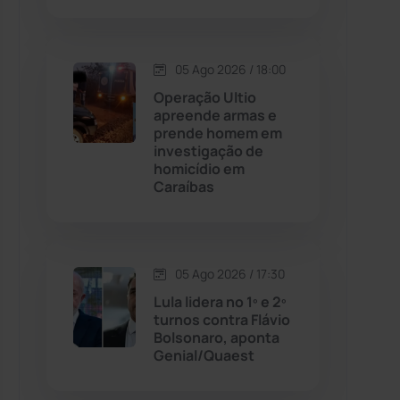
Contendas do Sincorá
(79)
05 Ago 2026 / 18:00
Cordeiros
(49)
Operação Ultio
apreende armas e
prende homem em
Dom Basílio
(391)
investigação de
homicídio em
Caraíbas
Economia
(1235)
Educação
(231)
05 Ago 2026 / 17:30
Érico Cardoso
(82)
Lula lidera no 1º e 2º
turnos contra Flávio
Bolsonaro, aponta
Esportes
(522)
Genial/Quaest
Eventos
(24)