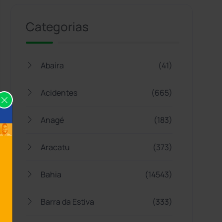
Categorias
Abaíra
(41)
Acidentes
(665)
Anagé
(183)
Aracatu
(373)
Bahia
(14543)
Barra da Estiva
(333)