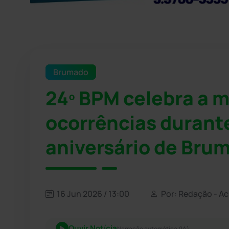
Brumado
24º BPM celebra a m
ocorrências durante
aniversário de Bru
16 Jun 2026 / 13:00
Por: Redação - A
Ouvir Notícia
Narração automática (IA)