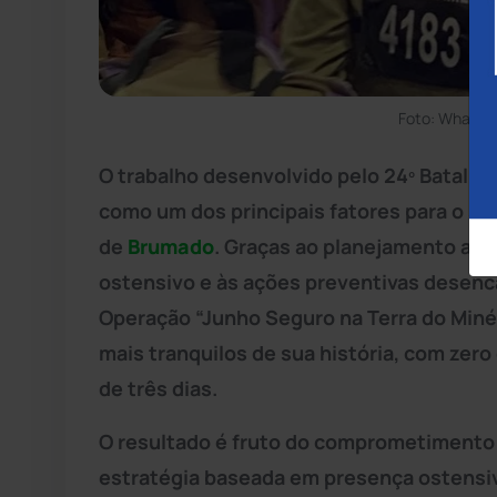
Foto: WhatsA
O trabalho desenvolvido pelo 24º Batalh
como um dos principais fatores para o su
de
Brumado
. Graças ao planejamento ant
ostensivo e às ações preventivas desenc
Operação “Junho Seguro na Terra do Minér
mais tranquilos de sua história, com zero
de três dias.
O resultado é fruto do comprometimento 
estratégia baseada em presença ostensiv