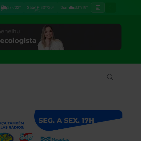
🌦
⛈
☁️
ã
28°/22°
Sáb
30°/20°
Dom
33°/19°