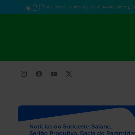
☀️
21°
Céu limpo
Columbus
24°
94%
6km/h
32