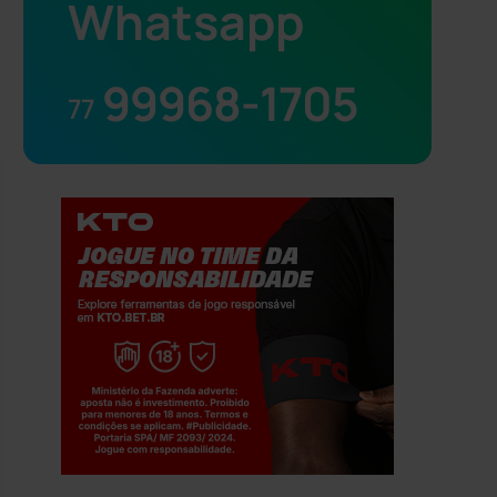
Whatsapp
99968-1705
77
Jogue com responsabilidade. 18+