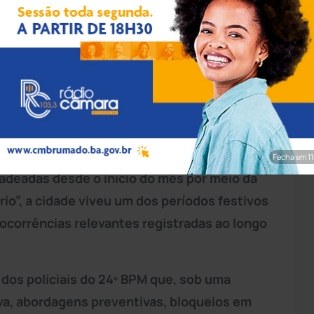
pp/Achei Sudoeste
ão de
Polícia Militar
(BPM) consolidou-se
cesso dos festejos de emancipação política
ecipado, à intensificação do policiamento
Fecha em 9
adeadas desde o início do mês por meio da
io”, a cidade viveu um dos períodos festivos
 ocorrências relevantes registradas ao longo
dos policiais do 24º BPM que, sob uma
a, abordagens preventivas, bloqueios em