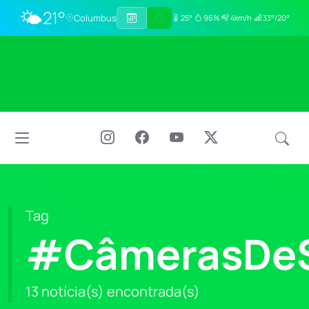
🌤️
21°
Columbus
25°
96%
4km/h
33°/20°
Tag
#CâmerasDeS
13 notícia(s) encontrada(s)