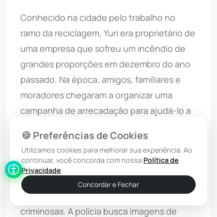
Conhecido na cidade pelo trabalho no
ramo da reciclagem, Yuri era proprietário de
uma empresa que sofreu um incêndio de
grandes proporções em dezembro do ano
passado. Na época, amigos, familiares e
moradores chegaram a organizar uma
campanha de arrecadação para ajudá-lo a
recuperar parte dos prejuízos causados
🍪 Preferências de Cookies
pelo fogo.
Utilizamos cookies para melhorar sua experiência. Ao
continuar, você concorda com nossa
Política de
Pessoas próximas descrevem o empresário
Privacidade
.
como trabalhador e afirmam que ele não
Concordar e Fechar
possuía envolvimento com atividades
criminosas. A polícia busca imagens de