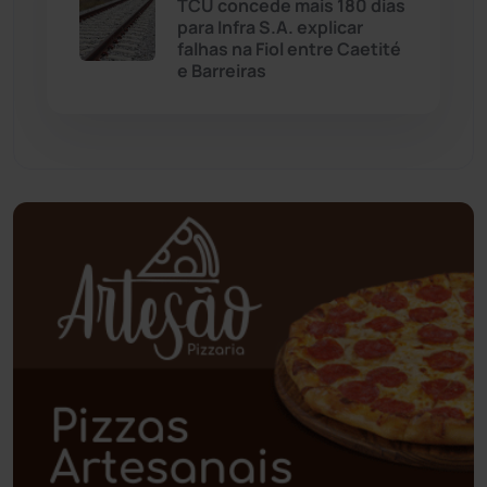
TCU concede mais 180 dias
para Infra S.A. explicar
Palmas de Monte Alto
(260)
falhas na Fiol entre Caetité
e Barreiras
Paramirim
(342)
Pindaí
(103)
Piripá
(90)
Planalto
(59)
Poções
(182)
Polícia Civil
(57)
Polícia Militar
(27)