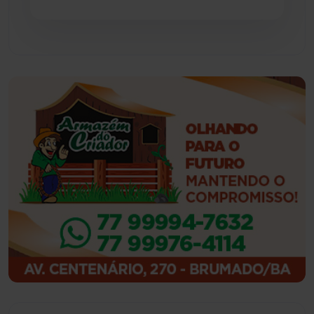
Feira da Mata
(23)
Guajeru
(130)
Guanambi
(3494)
Ibiassucê
(167)
Ibicoara
(220)
Ibipitanga
(116)
Ibitiara
(32)
Igaporã
(218)