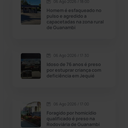
06 Ago 2026 / 18:00
Contendas do Sincorá
(79)
Homem é esfaqueado no
pulso e agredido a
Cordeiros
(49)
capacetadas na zona rural
de Guanambi
Dom Basílio
(391)
Economia
(1235)
06 Ago 2026 / 17:30
Idoso de 76 anos é preso
Educação
(232)
por estuprar criança com
deficiência em Jequié
Érico Cardoso
(82)
Esportes
(522)
06 Ago 2026 / 17:00
Foragido por homicídio
Eventos
(24)
qualificado é preso na
Rodoviária de Guanambi