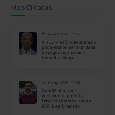
Ituaçu
(256)
Mais Clicadas
Iuiu
(173)
Jacaraci
(97)
04 Ago 2026 / 14:45
VÍDEO: Presídio de Brumado
Jequié
(313)
pode virar primeira unidade
de segurança máxima
federal da Bahia
Jussiape
(97)
Justiça
(1466)
04 Ago 2026 / 10:00
Lagoa Real
(182)
Com 36 obras em
andamento, prefeito
Licínio de Almeida
(118)
Fabrício Abrantes lança o
PAC-B em Brumado
Livramento de Nossa...
(1338)