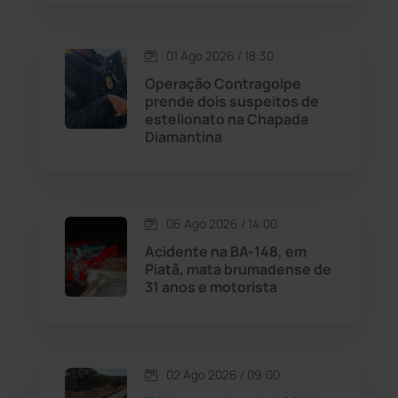
Macaúbas
(713)
01 Ago 2026 / 18:30
Operação Contragolpe
Maetinga
(101)
prende dois suspeitos de
estelionato na Chapada
Diamantina
Malhada
(82)
Malhada de Pedras
(507)
06 Ago 2026 / 14:00
Matina
(71)
Acidente na BA-148, em
Piatã, mata brumadense de
31 anos e motorista
Mortugaba
(31)
Mundo
(436)
02 Ago 2026 / 09:00
Oliveira dos Brejinhos
(67)