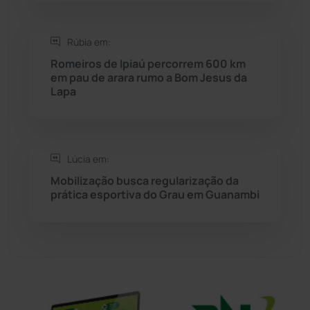
Sebastião Laranjeiras
(96)
Rúbia em:
Sítio do Mato
(42)
Romeiros de Ipiaú percorrem 600 km
em pau de arara rumo a Bom Jesus da
Lapa
Sudoeste Baiano
(1530)
Tanhaçu
(426)
Lúcia em:
Tanque Novo
(126)
Mobilização busca regularização da
prática esportiva do Grau em Guanambi
Tecnologia
(12)
Urandi
(156)
Vitória da Conquista
(2513)