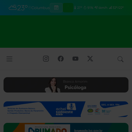
⛅
23°
Columbus
27°
91%
4km/h
32°/22°