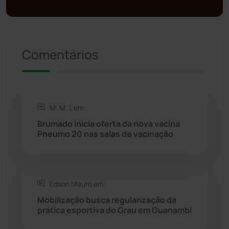
Política
(03)
Presidente Jânio Qu...
(125)
Comentários
Riacho de Santana
(309)
Rio de Contas
(410)
M. M. L em:
Brumado inicia oferta da nova vacina
Rio do Antônio
(203)
Pneumo 20 nas salas de vacinação
Rio do Pires
(98)
Edson Mauro em:
Saúde
(2427)
Mobilização busca regularização da
prática esportiva do Grau em Guanambi
Seabra
(50)