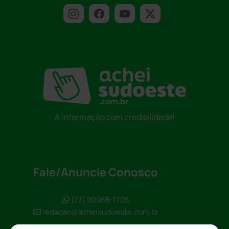
A informação com credibilidade!
Fale/Anuncie Conosco
(77) 99968-1705
redacao@acheisudoeste.com.br