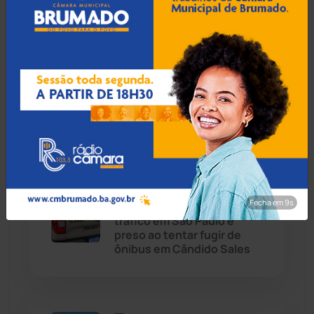
Caetité
(1504)
07 Ago 2026 / Há 3 horas
Candiba
(157)
Tanhaçu: Homem é detido
na BA-026 transportando
Cândido Sales
(121)
R$ 1,3 milhão em mala para
Alagoas
Caraíbas
(103)
Carinhanha
(299)
06 Ago 2026 / 18:30
Fecha em 9s
Homem procurado por
Caturama
(65)
tráfico em São Paulo é
preso ao tentar fugir de
ônibus em Cândido Sales
Chapada Diamantina
(430)
Condeúba
(133)