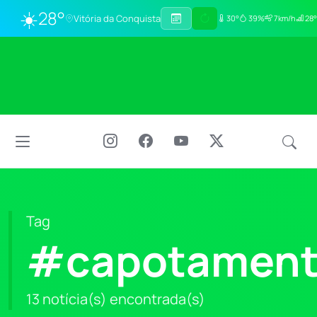
☀️
28°
Vitória da Conquista
30°
39%
7km/h
28°
Tag
#capotamen
13 notícia(s) encontrada(s)