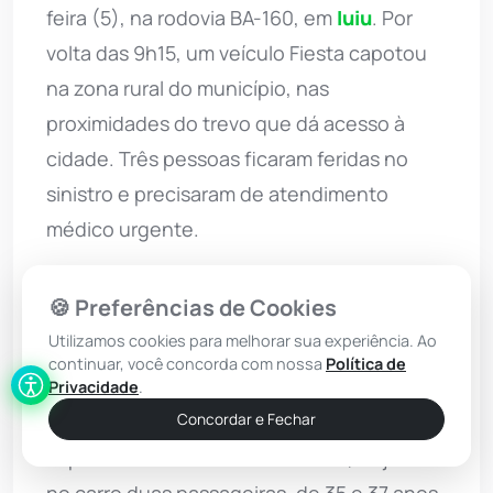
feira (5), na rodovia BA-160, em
Iuiu
. Por
volta das 9h15, um veículo Fiesta capotou
na zona rural do município, nas
proximidades do trevo que dá acesso à
cidade. Três pessoas ficaram feridas no
sinistro e precisaram de atendimento
médico urgente.
De acordo com informações do 17º Batalhão
🍪 Preferências de Cookies
de
Polícia Militar
(BPM), que atendeu à
Utilizamos cookies para melhorar sua experiência. Ao
ocorrência, o condutor do automóvel, um
continuar, você concorda com nossa
Política de
homem de 40 anos, teria perdido o
Privacidade
.
Concordar e Fechar
controle da direção, o que causou o
capotamento. Além do motorista, viajavam