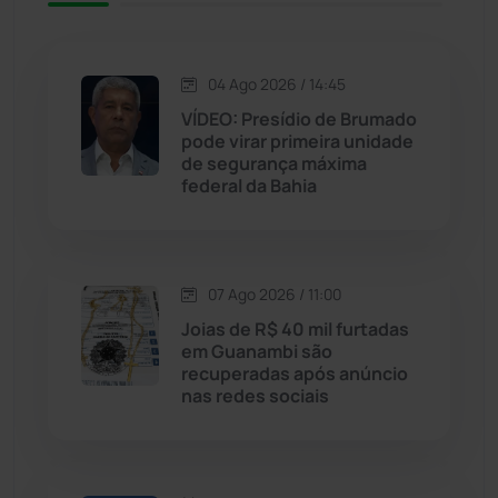
Jacaraci
(97)
Jequié
(314)
04 Ago 2026 / 14:45
VÍDEO: Presídio de Brumado
pode virar primeira unidade
Jussiape
(98)
de segurança máxima
federal da Bahia
Justiça
(1470)
Lagoa Real
(182)
07 Ago 2026 / 11:00
Licínio de Almeida
(118)
Joias de R$ 40 mil furtadas
em Guanambi são
recuperadas após anúncio
Livramento de Nossa...
(1338)
nas redes sociais
Macaúbas
(715)