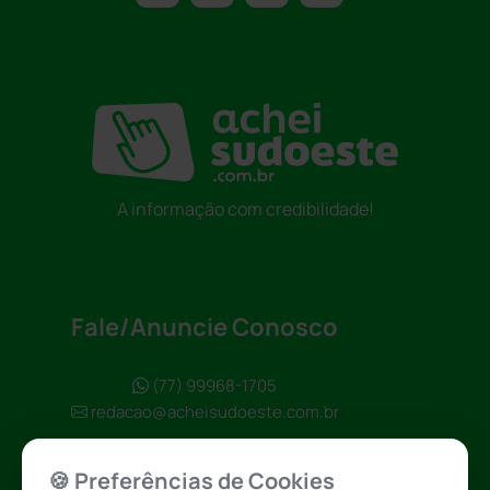
A informação com credibilidade!
Fale/Anuncie Conosco
(77) 99968-1705
redacao@acheisudoeste.com.br
🍪 Preferências de Cookies