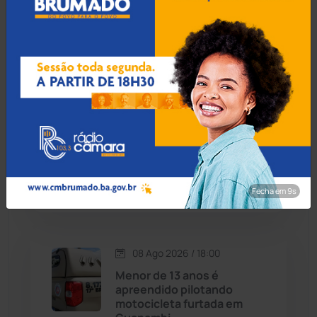
Corpo de lavrador
desaparecido há quase um
Cândido Sales
(121)
mês é encontrado na zona
rural de Ibiassucê
Caraíbas
(103)
Carinhanha
(300)
08 Ago 2026 / 18:30
Botuporã alcança melhor
Caturama
(65)
desempenho no Ensino
Médio da Bahia no Ideb
2025
Chapada Diamantina
(430)
Fecha em 8s
Condeúba
(133)
08 Ago 2026 / 18:00
Contendas do Sincorá
(79)
Menor de 13 anos é
apreendido pilotando
Cordeiros
(49)
motocicleta furtada em