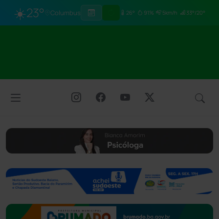
☀️
23°
Columbus
26°
91%
5km/h
33°/20°