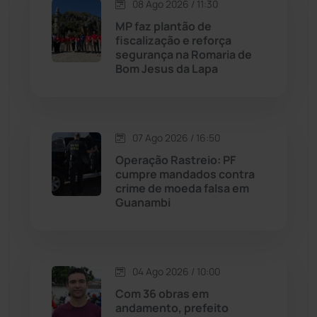
08 Ago 2026 / 11:30
Maetinga
(101)
MP faz plantão de
fiscalização e reforça
Malhada
(82)
segurança na Romaria de
Bom Jesus da Lapa
Malhada de Pedras
(508)
Matina
(71)
07 Ago 2026 / 16:50
Operação Rastreio: PF
Mortugaba
(31)
cumpre mandados contra
crime de moeda falsa em
Guanambi
Mundo
(437)
Oliveira dos Brejinhos
(67)
04 Ago 2026 / 10:00
Palmas de Monte Alto
(263)
Com 36 obras em
andamento, prefeito