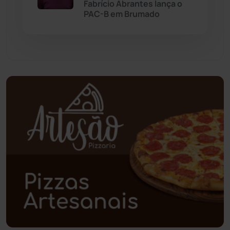
Paramirim
(342)
Fabrício Abrantes lança o
PAC-B em Brumado
Pindaí
(103)
Piripá
(90)
Planalto
(59)
Poções
(182)
Polícia Civil
(59)
Polícia Militar
(27)
Política
(03)
Presidente Jânio Qu...
(125)