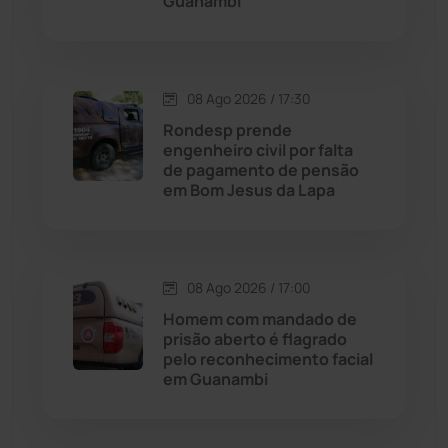
Guanambi
Dom Basílio
(391)
Economia
(1236)
08 Ago 2026 / 17:30
Rondesp prende
Educação
(232)
engenheiro civil por falta
de pagamento de pensão
em Bom Jesus da Lapa
Érico Cardoso
(82)
Esportes
(522)
08 Ago 2026 / 17:00
Eventos
(24)
Homem com mandado de
prisão aberto é flagrado
pelo reconhecimento facial
Feira da Mata
(23)
em Guanambi
Guajeru
(130)