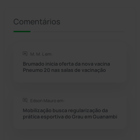
Riacho de Santana
(309)
Comentários
Rio de Contas
(411)
Rio do Antônio
(203)
M. M. L em:
Brumado inicia oferta da nova vacina
Rio do Pires
(98)
Pneumo 20 nas salas de vacinação
Saúde
(2429)
Edson Mauro em:
Seabra
(51)
Mobilização busca regularização da
prática esportiva do Grau em Guanambi
Sebastião Laranjeiras
(96)
Sítio do Mato
(42)