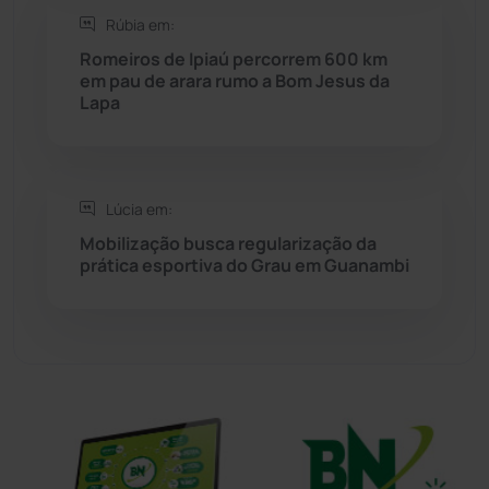
Rúbia em:
Sudoeste Baiano
(1530)
Romeiros de Ipiaú percorrem 600 km
em pau de arara rumo a Bom Jesus da
Lapa
Tanhaçu
(426)
Tanque Novo
(126)
Lúcia em:
Tecnologia
(12)
Mobilização busca regularização da
prática esportiva do Grau em Guanambi
Urandi
(157)
Vitória da Conquista
(2516)