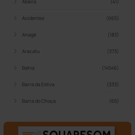
Abaíra
(41)
Acidentes
(665)
Anagé
(183)
Aracatu
(373)
Bahia
(14546)
Barra da Estiva
(333)
Barra do Choça
(65)
Belo Campo
(57)
Bom Jesus da Lapa
(510)