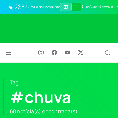
☀️
26°
Vitória da Conquista
28°
48%
3km/h
26°
Tag
#chuva
68 notícia(s) encontrada(s)