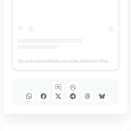
Um post compartilhado por Achei Sudoeste (@acheisudoesteoficial)