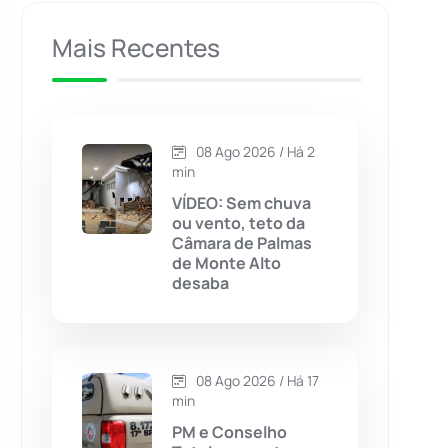
Caculé
(697)
Mais Recentes
Caetanos
(47)
Caetité
(1504)
08 Ago 2026 / Há 2
min
Candiba
(157)
VÍDEO: Sem chuva
ou vento, teto da
Câmara de Palmas
Cândido Sales
(121)
de Monte Alto
desaba
Caraíbas
(103)
Carinhanha
(300)
08 Ago 2026 / Há 17
min
Caturama
(65)
PM e Conselho