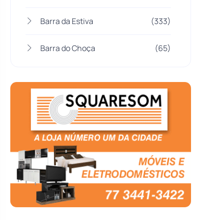
Barra da Estiva
(333)
Barra do Choça
(65)
Belo Campo
(57)
Bom Jesus da Lapa
(509)
Boquira
(152)
Botuporã
(72)
Brasil
(7680)
Brumado
(31961)