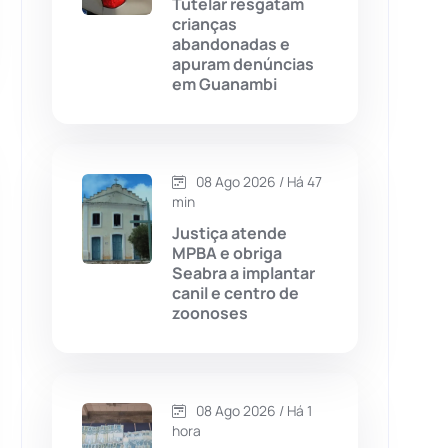
Tutelar resgatam
crianças
Chapada Diamantina
(430)
abandonadas e
apuram denúncias
Condeúba
(133)
em Guanambi
Contendas do Sincorá
(79)
08 Ago 2026 / Há 47
Cordeiros
(49)
min
Justiça atende
Dom Basílio
(391)
MPBA e obriga
Seabra a implantar
canil e centro de
Economia
(1236)
zoonoses
Educação
(232)
Érico Cardoso
(82)
08 Ago 2026 / Há 1
hora