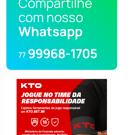
Compartilhe
com nosso
Whatsapp
99968-1705
77