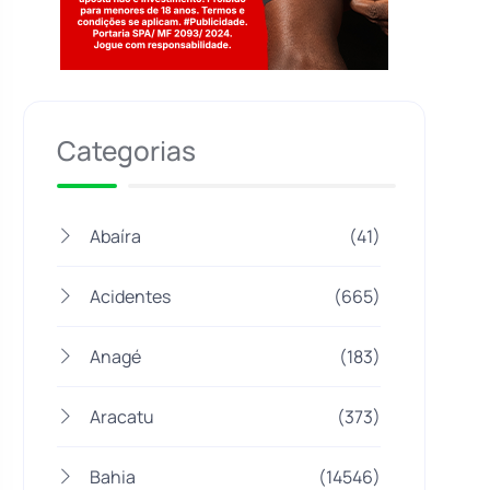
Jogue com responsabilidade. 18+
Categorias
Abaíra
(41)
Acidentes
(665)
Anagé
(183)
Aracatu
(373)
Bahia
(14546)