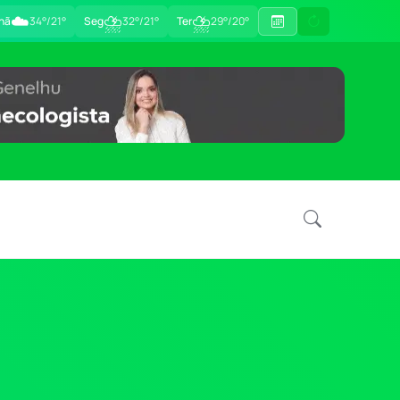
☁️
⛈
⛈
hã
34°/21°
Seg
32°/21°
Ter
29°/20°