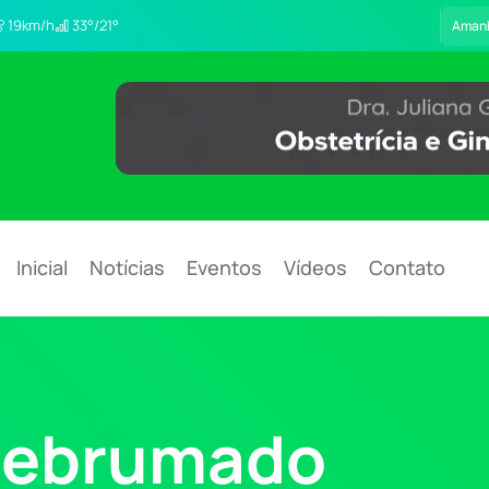
19km/h
33°/21°
Aman
Inicial
Notícias
Eventos
Vídeos
Contato
debrumado