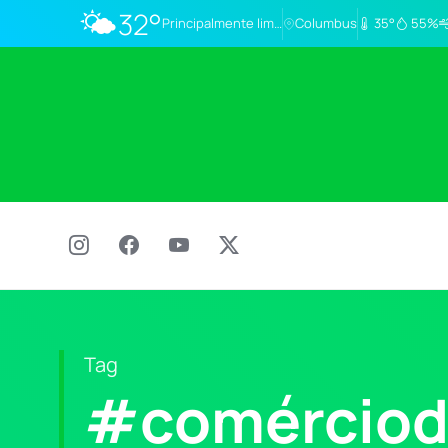
🌤️
32°
Principalmente limpo
Columbus
35°
55%
Tag
#comércio