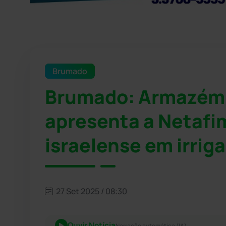
Brumado
Brumado: Armazém 
apresenta a Netafi
israelense em irrig
27 Set 2025 / 08:30
Ouvir Notícia
Narração automática (IA)