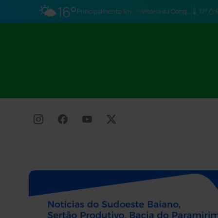
🌤️
16°
Principalmente limpo
Vitória da Conq…
17°