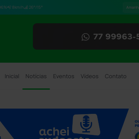
96%
8km/h
26°/15°
Amanh
Inicial
Notícias
Eventos
Vídeos
Contato