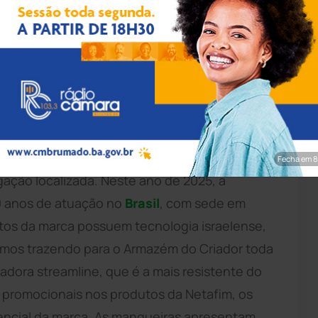
rim/Achei Sudoeste
região, o Armazém do Criador Agro dispõe em
a marca Netafim para irrigação da produção
ante técnico da empresa, Arlen Almeida,
Fecha em 7
igação localizada. Neste ano de 2025, a
30 anos de atuação no
Brasil
, com sede em
tos da marca possuem tecnologia israelense,
amos trazendo para o Armazém do Criador toda
jadora streamline, que é a mais resistente do
es promocionais nos produtos da Netafim, os
encial da marca. As mangueiras apresentam