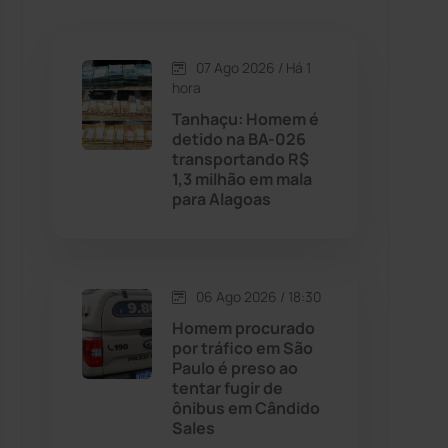
Caetanos
(47)
Caetité
(1504)
07 Ago 2026 / Há 1
hora
Candiba
(157)
Tanhaçu: Homem é
detido na BA-026
transportando R$
Cândido Sales
(121)
1,3 milhão em mala
para Alagoas
Caraíbas
(103)
Carinhanha
(299)
06 Ago 2026 / 18:30
Homem procurado
Caturama
(65)
por tráfico em São
Paulo é preso ao
tentar fugir de
Chapada Diamantina
(430)
ônibus em Cândido
Sales
Condeúba
(133)