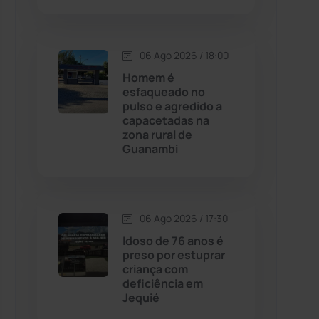
Contendas do Sincorá
(79)
06 Ago 2026 / 18:00
Cordeiros
(49)
Homem é
esfaqueado no
pulso e agredido a
Dom Basílio
(391)
capacetadas na
zona rural de
Guanambi
Economia
(1235)
Educação
(232)
06 Ago 2026 / 17:30
Érico Cardoso
(82)
Idoso de 76 anos é
preso por estuprar
criança com
Esportes
(522)
deficiência em
Jequié
Eventos
(24)