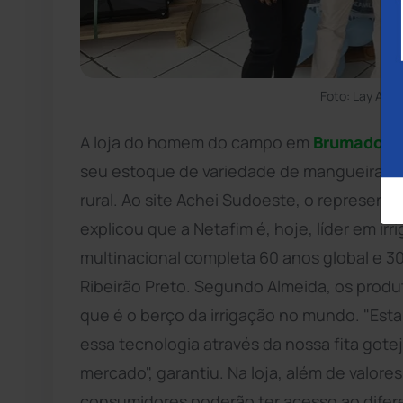
Foto: Lay Amo
A loja do homem do campo em
Brumado
e 
seu estoque de variedade de mangueiras d
rural. Ao site Achei Sudoeste, o represent
explicou que a Netafim é, hoje, líder em irr
multinacional completa 60 anos global e 
Ribeirão Preto. Segundo Almeida, os produ
que é o berço da irrigação no mundo. "Est
essa tecnologia através da nossa fita gote
mercado", garantiu. Na loja, além de valor
consumidores poderão ter acesso ao difer