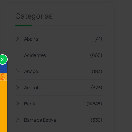
Categorias
Abaíra
(41)
Acidentes
(665)
Anagé
(183)
Aracatu
(373)
Bahia
(14545)
Barra da Estiva
(333)