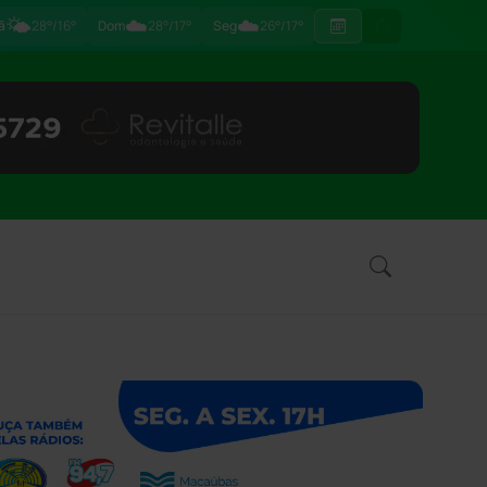
🌤️
☁️
☁️
ã
28°/16°
Dom
28°/17°
Seg
26°/17°