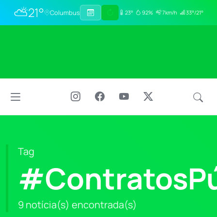
⛅
21°
Columbus
23°
92%
7km/h
33°/21°
Tag
#ContratosPú
9 notícia(s) encontrada(s)