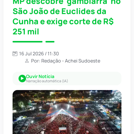
MP descobre 'gambiarra' no
São João de Euclides da
Cunha e exige corte de R$
251 mil
16 Jul 2026 / 11:30
Por: Redação - Achei Sudoeste
Ouvir Notícia
Narração automática (IA)