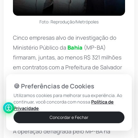
Foto: Reprodução/Metrópoles
Cinco empresas alvo de investigação do
Ministério Público da
Bahia
(MP-BA)
firmaram, juntas, ao menos R$ 321 milhões
em contratos com a Prefeitura de Salvador
entre 2015 e julho de 2026, período que
🍪 Preferências de Cookies
abrange as gestões do ex-prefeito ACM
Utilizamos cookies para melhorar sua experiência. Ao
Neto (União
Brasil
) e do atual prefeito da
continuar, você concorda com nossa
Política de
cidade, Bruno Reis (União Brasil). As
Privacidade
.
informações são do Metrópoles.
Concordar e Fechar
A operação deflagrada pelo MP-BA na