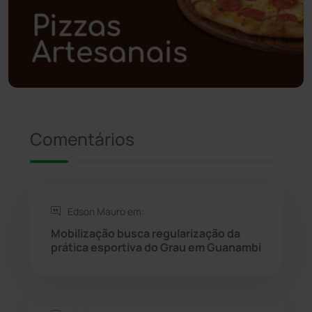
Polícia Militar
(27)
Política
(03)
Presidente Jânio Qu...
(125)
Riacho de Santana
(309)
Comentários
Rio de Contas
(410)
Rio do Antônio
(203)
Edson Mauro em:
Mobilização busca regularização da
Rio do Pires
(97)
prática esportiva do Grau em Guanambi
Saúde
(2427)