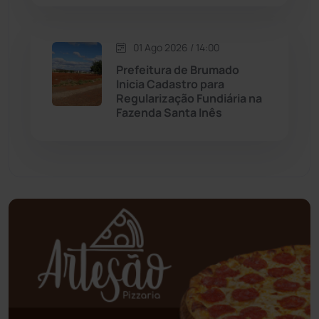
Oliveira dos Brejinhos
(67)
01 Ago 2026 / 14:00
Palmas de Monte Alto
(260)
Prefeitura de Brumado
Inicia Cadastro para
Paramirim
(341)
Regularização Fundiária na
Fazenda Santa Inês
Pindaí
(103)
Piripá
(90)
Planalto
(59)
Poções
(182)
Polícia Civil
(55)