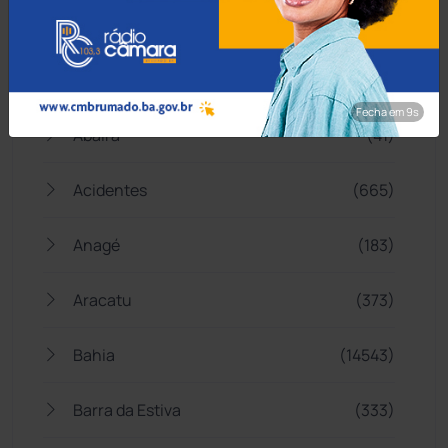
Categorias
Fecha em 8s
Abaíra
(41)
Acidentes
(665)
Anagé
(183)
Aracatu
(373)
Bahia
(14543)
Barra da Estiva
(333)