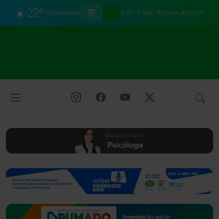
☀️
22°
Columbus
25°
94%
5km/h
33°/20°