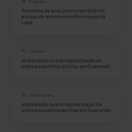
Rúbia em:
Seabra
(49)
Romeiros de Ipiaú percorrem 600 km
em pau de arara rumo a Bom Jesus da
Sebastião Laranjeiras
(96)
Lapa
Sítio do Mato
(42)
Sudoeste Baiano
(1530)
Lúcia em:
Mobilização busca regularização da
prática esportiva do Grau em Guanambi
Tanhaçu
(425)
Tanque Novo
(126)
Leonardo em:
Tecnologia
(12)
Mobilização busca regularização da
prática esportiva do Grau em Guanambi
Urandi
(155)
Vitória da Conquista
(2513)