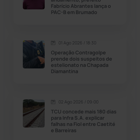
Fabrício Abrantes lança o
Livramento de Nossa...
(1338)
PAC-B em Brumado
Macaúbas
(713)
01 Ago 2026 / 18:30
Maetinga
(101)
Operação Contragolpe
prende dois suspeitos de
Malhada
(82)
estelionato na Chapada
Diamantina
Malhada de Pedras
(507)
Matina
(71)
02 Ago 2026 / 09:00
TCU concede mais 180 dias
Mortugaba
(31)
para Infra S.A. explicar
falhas na Fiol entre Caetité
Mundo
(436)
e Barreiras