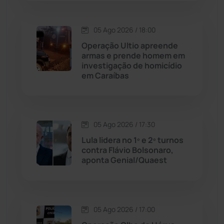
Condeúba
(133)
Contendas do Sincorá
(79)
05 Ago 2026 / 18:00
Operação Ultio apreende
Cordeiros
(49)
armas e prende homem em
investigação de homicídio
em Caraíbas
Dom Basílio
(391)
Economia
(1235)
05 Ago 2026 / 17:30
Educação
(231)
Lula lidera no 1º e 2º turnos
contra Flávio Bolsonaro,
aponta Genial/Quaest
Érico Cardoso
(82)
Esportes
(522)
05 Ago 2026 / 17:00
Eventos
(24)