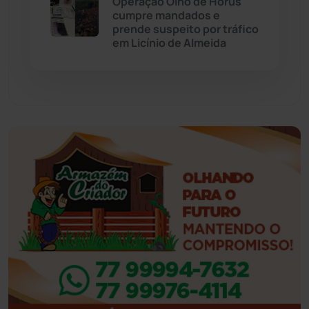
Operação Olho de Hórus
cumpre mandados e
prende suspeito por tráfico
Feira da Mata
(23)
em Licínio de Almeida
Guajeru
(130)
Guanambi
(3492)
Ibiassucê
(167)
Ibicoara
(220)
Ibipitanga
(116)
Ibitiara
(31)
Igaporã
(217)