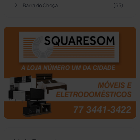
Barra do Choça
(65)
Belo Campo
(57)
Bom Jesus da Lapa
(505)
Boquira
(152)
Botuporã
(72)
Brasil
(7679)
Brumado
(31951)
Caculé
(695)