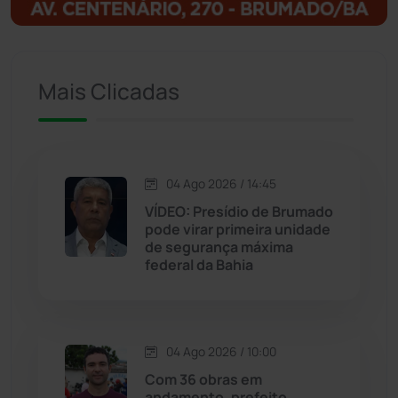
Ituaçu
(256)
Iuiu
(173)
Mais Clicadas
Jacaraci
(97)
Jequié
(311)
04 Ago 2026 / 14:45
VÍDEO: Presídio de Brumado
pode virar primeira unidade
Jussiape
(97)
de segurança máxima
federal da Bahia
Justiça
(1464)
Lagoa Real
(182)
04 Ago 2026 / 10:00
Licínio de Almeida
(118)
Com 36 obras em
andamento, prefeito