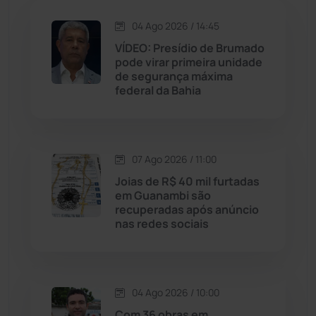
Jequié
(314)
04 Ago 2026 / 14:45
VÍDEO: Presídio de Brumado
Jussiape
(97)
pode virar primeira unidade
de segurança máxima
Justiça
(1470)
federal da Bahia
Lagoa Real
(182)
07 Ago 2026 / 11:00
Licínio de Almeida
(118)
Joias de R$ 40 mil furtadas
em Guanambi são
Livramento de Nossa...
(1338)
recuperadas após anúncio
nas redes sociais
Macaúbas
(714)
Maetinga
(101)
04 Ago 2026 / 10:00
Com 36 obras em