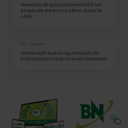
Romeiros de Ipiaú percorrem 600 km
em pau de arara rumo a Bom Jesus da
Tanhaçu
(426)
Lapa
Tanque Novo
(126)
Tecnologia
(12)
Lúcia em:
Mobilização busca regularização da
Urandi
(157)
prática esportiva do Grau em Guanambi
Vitória da Conquista
(2514)