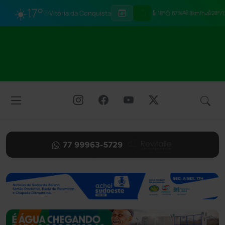
☀️
17°
Vitória da Conquista
18°
87%
8km/h
28°/1