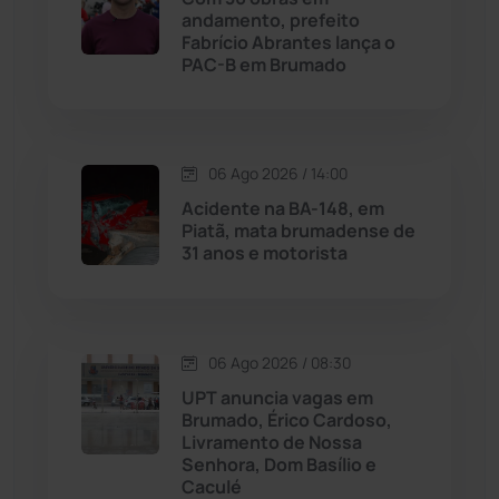
Malhada
(82)
andamento, prefeito
Fabrício Abrantes lança o
PAC-B em Brumado
Malhada de Pedras
(508)
Matina
(71)
06 Ago 2026 / 14:00
Mortugaba
(31)
Acidente na BA-148, em
Piatã, mata brumadense de
31 anos e motorista
Mundo
(437)
Oliveira dos Brejinhos
(67)
06 Ago 2026 / 08:30
Palmas de Monte Alto
(261)
UPT anuncia vagas em
Brumado, Érico Cardoso,
Paramirim
(342)
Livramento de Nossa
Senhora, Dom Basílio e
Caculé
Pindaí
(103)