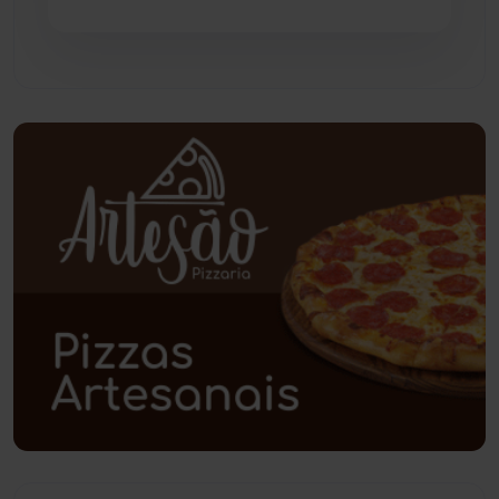
Piripá
(90)
Planalto
(59)
Poções
(182)
Polícia Civil
(58)
Polícia Militar
(27)
Política
(03)
Presidente Jânio Qu...
(125)
Riacho de Santana
(309)