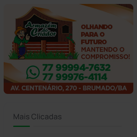
Ibiassucê
(167)
Ibicoara
(221)
Ibipitanga
(116)
Ibitiara
(32)
Igaporã
(218)
Ituaçu
(256)
Iuiu
(173)
Mais Clicadas
Jacaraci
(97)