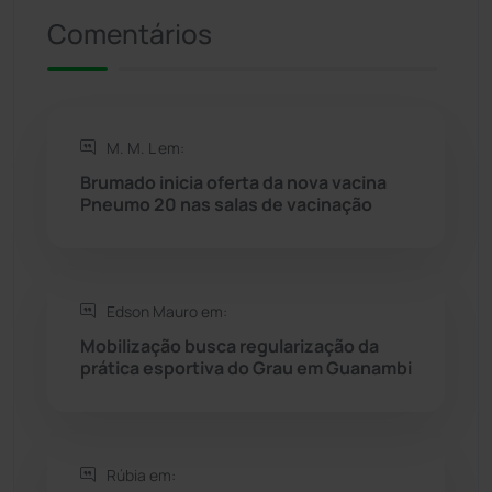
Comentários
Rio de Contas
(410)
Rio do Antônio
(203)
M. M. L em:
Rio do Pires
(98)
Brumado inicia oferta da nova vacina
Pneumo 20 nas salas de vacinação
Saúde
(2427)
Seabra
(50)
Edson Mauro em:
Mobilização busca regularização da
Sebastião Laranjeiras
(96)
prática esportiva do Grau em Guanambi
Sítio do Mato
(42)
Sudoeste Baiano
(1530)
Rúbia em: