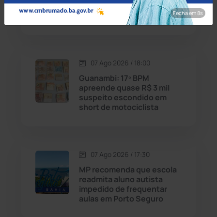
Ivana Bastos por apoio
Fecha em 7s
eleitoral
Caraíbas
(103)
Carinhanha
(300)
07 Ago 2026 / 18:00
Caturama
(65)
Guanambi: 17º BPM
apreende quase R$ 3 mil
suspeito escondido em
Chapada Diamantina
(430)
short de motociclista
Condeúba
(133)
Contendas do Sincorá
(79)
07 Ago 2026 / 17:30
MP recomenda que escola
Cordeiros
(49)
readmita aluno autista
impedido de frequentar
aulas em Porto Seguro
Dom Basílio
(391)