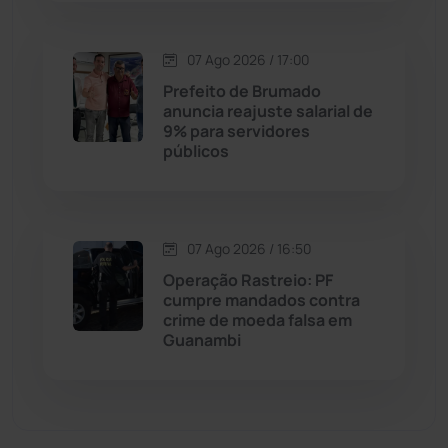
Economia
(1235)
07 Ago 2026 / 17:00
Educação
(232)
Prefeito de Brumado
anuncia reajuste salarial de
9% para servidores
Érico Cardoso
(82)
públicos
Esportes
(522)
07 Ago 2026 / 16:50
Eventos
(24)
Operação Rastreio: PF
cumpre mandados contra
Feira da Mata
(23)
crime de moeda falsa em
Guanambi
Guajeru
(130)
Guanambi
(3498)