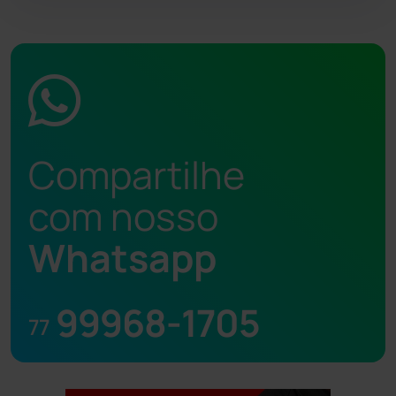
Compartilhe
com nosso
Whatsapp
99968-1705
77