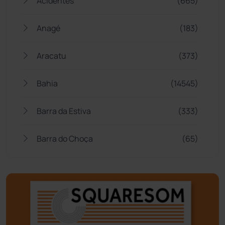
Acidentes
(665)
Anagé
(183)
Aracatu
(373)
Bahia
(14545)
Barra da Estiva
(333)
Barra do Choça
(65)
Belo Campo
(57)
Bom Jesus da Lapa
(507)
Boquira
(152)