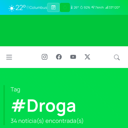
☀️
22°
Columbus
26°
92%
7km/h
33°/20°
Tag
#Droga
34 notícia(s) encontrada(s)