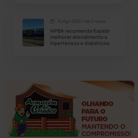
Esportes
(522)
10 Ago 2026 / Há 2 horas
Eventos
(24)
MPBA recomenda Itapebi
melhorar atendimento a
hipertensos e diabéticos
Feira da Mata
(23)
Guajeru
(130)
Guanambi
(3503)
Ibiassucê
(168)
Ibicoara
(221)
Ibipitanga
(116)