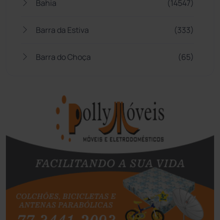
Bahia
(14547)
Barra da Estiva
(333)
Barra do Choça
(65)
Belo Campo
(57)
Bom Jesus da Lapa
(510)
Boquira
(152)
Botuporã
(73)
Brasil
(7681)
Brumado
(31967)