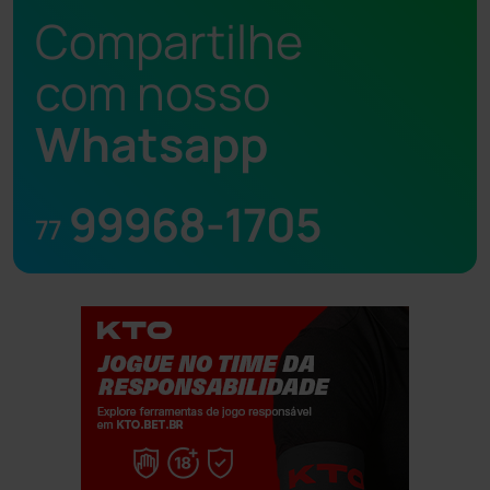
Compartilhe
com nosso
Whatsapp
99968-1705
77