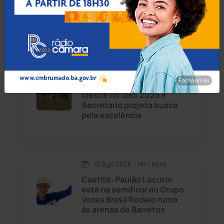
escola: Macaúbas vive
momento histórico na
Educação
Chapada Diamantina
(430)
Condeúba
(133)
10 Ago 2026 / Há 1 hora
Contendas do Sincorá
(79)
Fecha em 7s
Educação de Livramento
cresce no Ideb 2025 e
Cordeiros
(49)
Secretário projeta busca
pela excelência
Dom Basílio
(391)
Economia
(1236)
10 Ago 2026 / Há 1 hora
Caetité: Paulão Locutor
Educação
(232)
está na semifinal do Grupo
Vozes Brasil Rodeio rumo
às arenas de Barretos
Érico Cardoso
(82)