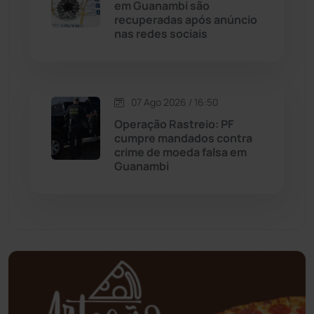
em Guanambi são
Mortugaba
(31)
recuperadas após anúncio
nas redes sociais
Mundo
(438)
Oliveira dos Brejinhos
(67)
07 Ago 2026 / 16:50
Operação Rastreio: PF
Palmas de Monte Alto
(266)
cumpre mandados contra
crime de moeda falsa em
Paramirim
(342)
Guanambi
Pindaí
(103)
Piripá
(90)
Planalto
(59)