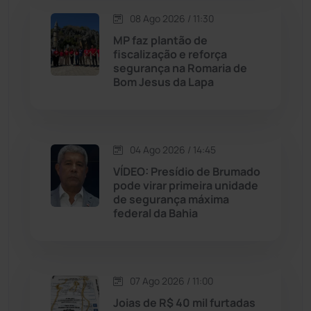
Lagoa Real
(182)
08 Ago 2026 / 11:30
MP faz plantão de
Licínio de Almeida
(118)
fiscalização e reforça
segurança na Romaria de
Bom Jesus da Lapa
Livramento de Nossa...
(1340)
Macaúbas
(716)
04 Ago 2026 / 14:45
Maetinga
(101)
VÍDEO: Presídio de Brumado
pode virar primeira unidade
de segurança máxima
Malhada
(82)
federal da Bahia
Malhada de Pedras
(508)
Matina
(71)
07 Ago 2026 / 11:00
Joias de R$ 40 mil furtadas