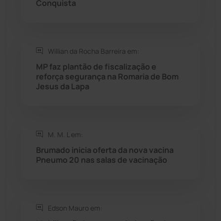
Conquista
Saúde
(2430)
Willian da Rocha Barreira em:
Seabra
(51)
MP faz plantão de fiscalização e
reforça segurança na Romaria de Bom
Sebastião Laranjeiras
(96)
Jesus da Lapa
Sítio do Mato
(42)
Sudoeste Baiano
(1531)
M. M. L em:
Brumado inicia oferta da nova vacina
Pneumo 20 nas salas de vacinação
Tanhaçu
(427)
Tanque Novo
(126)
Edson Mauro em:
Tecnologia
(12)