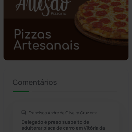
Poções
(182)
Polícia Civil
(61)
Polícia Militar
(28)
Política
(03)
Presidente Jânio Qu...
(125)
Comentários
Riacho de Santana
(309)
Rio de Contas
(411)
Francisco André de Oliveira Cruz em:
Rio do Antônio
(203)
Delegado é preso suspeito de
adulterar placa de carro em Vitória da
Rio do Pires
(98)