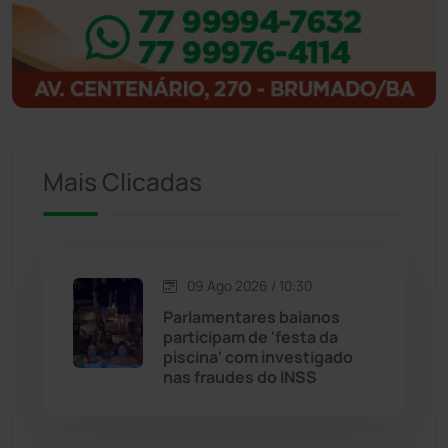
Ibitiara
(33)
Igaporã
(218)
Ituaçu
(256)
Mais Clicadas
Iuiu
(174)
Jacaraci
(97)
09 Ago 2026 / 10:30
Jequié
(314)
Parlamentares baianos
participam de 'festa da
piscina' com investigado
Jussiape
(98)
nas fraudes do INSS
Justiça
(1472)