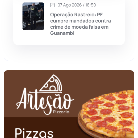
07 Ago 2026 / 16:50
Operação Rastreio: PF
Palmas de Monte Alto
(266)
cumpre mandados contra
crime de moeda falsa em
Paramirim
(342)
Guanambi
Pindaí
(103)
Piripá
(90)
Planalto
(59)
Poções
(182)
Polícia Civil
(61)
Polícia Militar
(28)