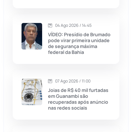
Livramento de Nossa...
(1339)
Macaúbas
(715)
04 Ago 2026 / 14:45
Maetinga
(101)
VÍDEO: Presídio de Brumado
pode virar primeira unidade
de segurança máxima
Malhada
(82)
federal da Bahia
Malhada de Pedras
(508)
Matina
(71)
07 Ago 2026 / 11:00
Joias de R$ 40 mil furtadas
em Guanambi são
Mortugaba
(31)
recuperadas após anúncio
nas redes sociais
Mundo
(438)
Oliveira dos Brejinhos
(67)