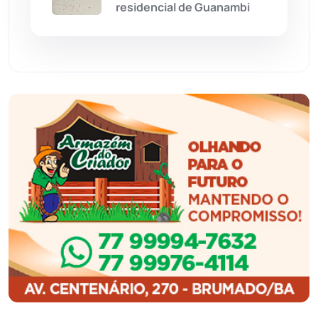
residencial de Guanambi
Feira da Mata
(23)
Guajeru
(130)
Guanambi
(3503)
Ibiassucê
(168)
Ibicoara
(221)
Ibipitanga
(116)
Ibitiara
(33)
Igaporã
(218)