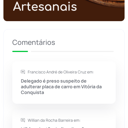
Política
(03)
Presidente Jânio Qu...
(125)
Comentários
Riacho de Santana
(309)
Rio de Contas
(411)
Francisco André de Oliveira Cruz em:
Rio do Antônio
(203)
Delegado é preso suspeito de
adulterar placa de carro em Vitória da
Rio do Pires
(98)
Conquista
Saúde
(2430)
Willian da Rocha Barreira em:
Seabra
(51)