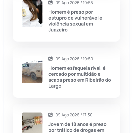
09 Ago 2026 / 19:55
Contendas do Sincorá
(79)
Homem é preso por
estupro de vulnerável e
Cordeiros
(49)
violência sexual em
Juazeiro
Dom Basílio
(391)
Economia
(1236)
09 Ago 2026 / 19:50
Homem esfaqueia rival, é
Educação
(232)
cercado por multidão e
acaba preso em Ribeirão do
Largo
Érico Cardoso
(82)
Esportes
(522)
09 Ago 2026 / 17:30
Eventos
(24)
Jovem de 18 anos é preso
por tráfico de drogas em