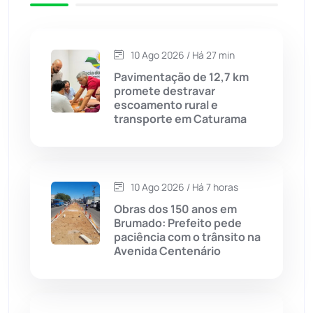
Caetité
(1504)
10 Ago 2026 / Há 27 min
Candiba
(157)
Pavimentação de 12,7 km
promete destravar
Cândido Sales
(121)
escoamento rural e
transporte em Caturama
Caraíbas
(103)
Carinhanha
(300)
10 Ago 2026 / Há 7 horas
Obras dos 150 anos em
Caturama
(66)
Brumado: Prefeito pede
paciência com o trânsito na
Avenida Centenário
Chapada Diamantina
(430)
Condeúba
(133)