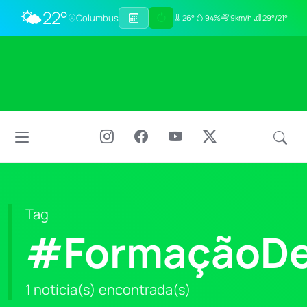
🌤️
22°
Columbus
26°
94%
9km/h
29°/21°
Tag
#FormaçãoDe
1 notícia(s) encontrada(s)