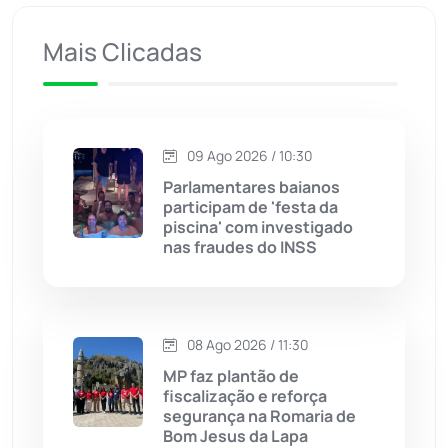
Ituaçu
(256)
Mais Clicadas
Iuiu
(174)
Jacaraci
(97)
09 Ago 2026 / 10:30
Jequié
(314)
Parlamentares baianos
participam de 'festa da
piscina' com investigado
Jussiape
(98)
nas fraudes do INSS
Justiça
(1471)
Lagoa Real
(182)
08 Ago 2026 / 11:30
MP faz plantão de
Licínio de Almeida
(118)
fiscalização e reforça
segurança na Romaria de
Bom Jesus da Lapa