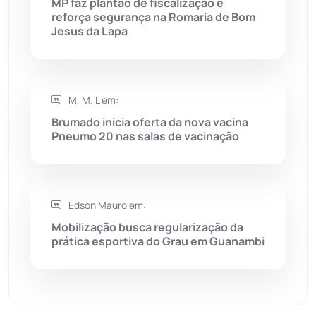
MP faz plantão de fiscalização e
reforça segurança na Romaria de Bom
Sebastião Laranjeiras
(96)
Jesus da Lapa
Sítio do Mato
(42)
Sudoeste Baiano
(1531)
M. M. L em:
Brumado inicia oferta da nova vacina
Pneumo 20 nas salas de vacinação
Tanhaçu
(427)
Tanque Novo
(126)
Edson Mauro em:
Tecnologia
(12)
Mobilização busca regularização da
prática esportiva do Grau em Guanambi
Urandi
(158)
Vitória da Conquista
(2517)