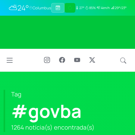
⛅
24°
Columbus
27°
85%
4km/h
29°/23°
Tag
#govba
1264 notícia(s) encontrada(s)