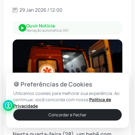
29 Jan 2026 / 12:00
Ouvir Notícia
Narração automática (IA)
🍪 Preferências de Cookies
Utilizamos cookies para melhorar sua experiência. Ao
continuar, você concorda com nossa
Política de
Privacidade
.
Concordar e Fechar
Foto: Lay Amorim/Achei Sudoeste
Nesta quarta-feira (28), um bebê com