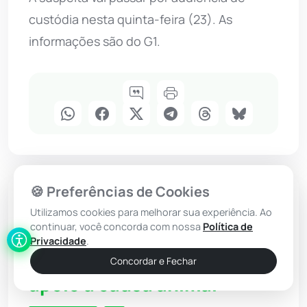
custódia nesta quinta-feira (23). As
informações são do G1.
🍪 Preferências de Cookies
Macaúbas
Utilizamos cookies para melhorar sua experiência. Ao
continuar, você concorda com nossa
Política de
Macaúbas dá início à
Privacidade
.
implantação de centro de
Concordar e Fechar
apoio à causa animal