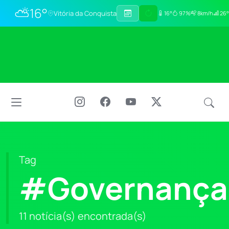
⛅
16°
Vitória da Conquista
16°
97%
8km/h
26°
Tag
#Governança
11 notícia(s) encontrada(s)