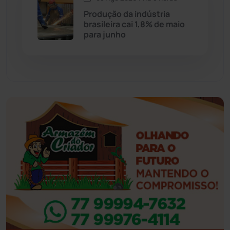
Eventos
(24)
Produção da indústria
brasileira cai 1,8% de maio
para junho
Feira da Mata
(23)
Guajeru
(130)
Guanambi
(3492)
Ibiassucê
(167)
Ibicoara
(220)
Ibipitanga
(116)
Ibitiara
(31)