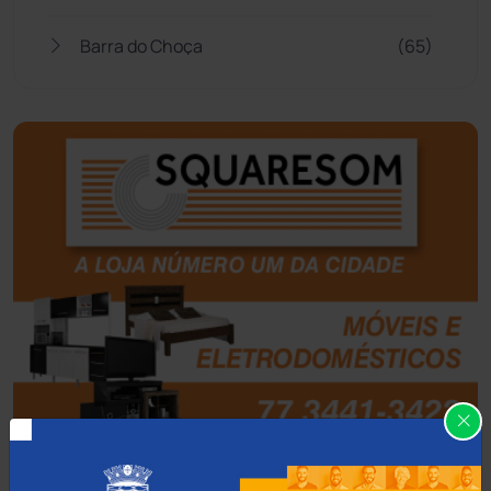
Barra do Choça
(65)
Belo Campo
(57)
Bom Jesus da Lapa
(505)
Boquira
(152)
Botuporã
(72)
Brasil
(7679)
Brumado
(31950)
Caculé
(695)