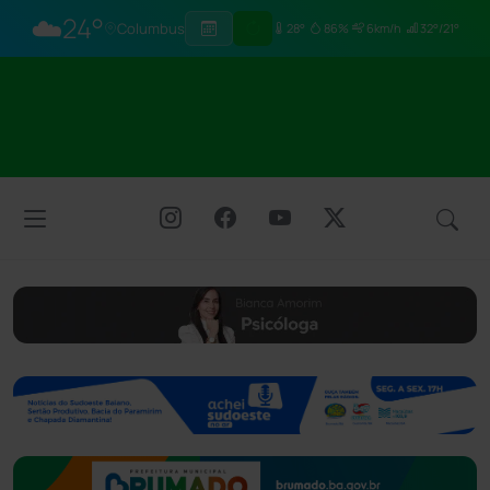
☁️
24°
Columbus
28°
86%
6km/h
32°/21°