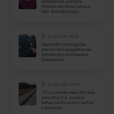
Licínio de Almeida
(118)
andamento, prefeito
Fabrício Abrantes lança o
PAC-B em Brumado
Livramento de Nossa...
(1338)
Macaúbas
(713)
01 Ago 2026 / 18:30
Maetinga
(101)
Operação Contragolpe
prende dois suspeitos de
estelionato na Chapada
Malhada
(82)
Diamantina
Malhada de Pedras
(507)
Matina
(71)
02 Ago 2026 / 09:00
TCU concede mais 180 dias
para Infra S.A. explicar
Mortugaba
(31)
falhas na Fiol entre Caetité
e Barreiras
Mundo
(436)