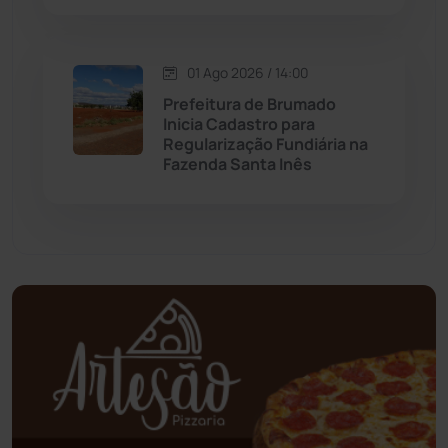
Oliveira dos Brejinhos
(67)
01 Ago 2026 / 14:00
Palmas de Monte Alto
(260)
Prefeitura de Brumado
Inicia Cadastro para
Regularização Fundiária na
Paramirim
(341)
Fazenda Santa Inês
Pindaí
(103)
Piripá
(90)
Planalto
(59)
Poções
(182)
Polícia Civil
(55)