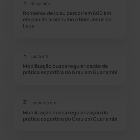
Rúbia em:
Seabra
(49)
Romeiros de Ipiaú percorrem 600 km
em pau de arara rumo a Bom Jesus da
Lapa
Sebastião Laranjeiras
(96)
Sítio do Mato
(42)
Lúcia em:
Sudoeste Baiano
(1530)
Mobilização busca regularização da
prática esportiva do Grau em Guanambi
Tanhaçu
(425)
Tanque Novo
(126)
Leonardo em:
Mobilização busca regularização da
Tecnologia
(12)
prática esportiva do Grau em Guanambi
Urandi
(155)