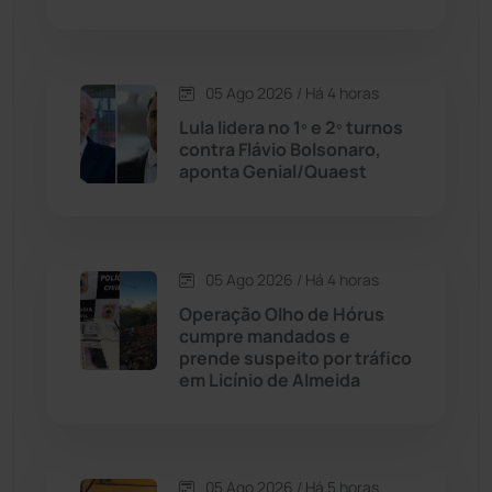
Condeúba
(133)
Contendas do Sincorá
(79)
05 Ago 2026 / Há 4 horas
Lula lidera no 1º e 2º turnos
Cordeiros
(49)
contra Flávio Bolsonaro,
aponta Genial/Quaest
Dom Basílio
(391)
Economia
(1235)
05 Ago 2026 / Há 4 horas
Operação Olho de Hórus
Educação
(231)
cumpre mandados e
prende suspeito por tráfico
em Licínio de Almeida
Érico Cardoso
(82)
Esportes
(522)
05 Ago 2026 / Há 5 horas