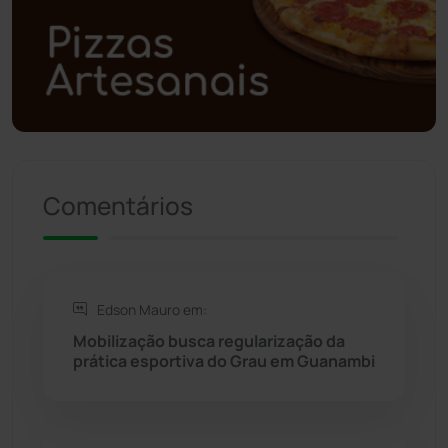
Polícia Militar
(27)
Política
(03)
Presidente Jânio Qu...
(125)
Comentários
Riacho de Santana
(309)
Rio de Contas
(410)
Edson Mauro em:
Rio do Antônio
(203)
Mobilização busca regularização da
prática esportiva do Grau em Guanambi
Rio do Pires
(97)
Saúde
(2427)