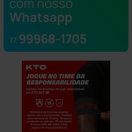
com nosso
Whatsapp
99968-1705
77