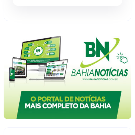
Tecnologia
(12)
Urandi
(156)
Vitória da Conquista
(2513)