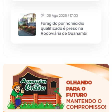
Esportes
(522)
06 Ago 2026 / 17:00
Foragido por homicídio
Eventos
(24)
qualificado é preso na
Rodoviária de Guanambi
Feira da Mata
(23)
Guajeru
(130)
Guanambi
(3494)
Ibiassucê
(167)
Ibicoara
(220)
Ibipitanga
(116)