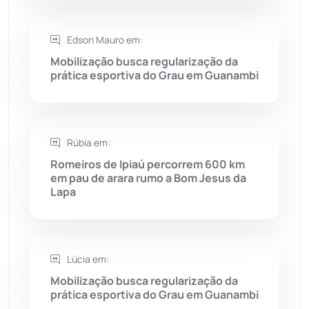
Rio do Pires
(98)
Edson Mauro em:
Saúde
(2427)
Mobilização busca regularização da
prática esportiva do Grau em Guanambi
Seabra
(50)
Sebastião Laranjeiras
(96)
Rúbia em:
Sítio do Mato
(42)
Romeiros de Ipiaú percorrem 600 km
em pau de arara rumo a Bom Jesus da
Lapa
Sudoeste Baiano
(1530)
Tanhaçu
(426)
Lúcia em:
Tanque Novo
(126)
Mobilização busca regularização da
prática esportiva do Grau em Guanambi