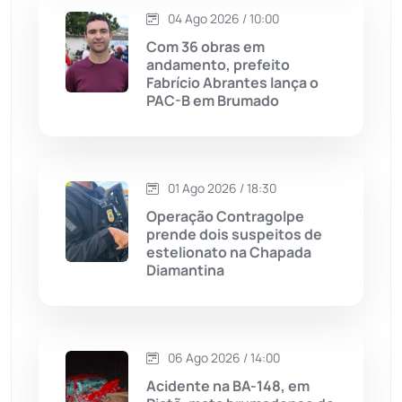
04 Ago 2026 / 10:00
Lagoa Real
(182)
Com 36 obras em
andamento, prefeito
Licínio de Almeida
(118)
Fabrício Abrantes lança o
PAC-B em Brumado
Livramento de Nossa...
(1338)
Macaúbas
(713)
01 Ago 2026 / 18:30
Operação Contragolpe
Maetinga
(101)
prende dois suspeitos de
estelionato na Chapada
Diamantina
Malhada
(82)
Malhada de Pedras
(507)
06 Ago 2026 / 14:00
Matina
(71)
Acidente na BA-148, em