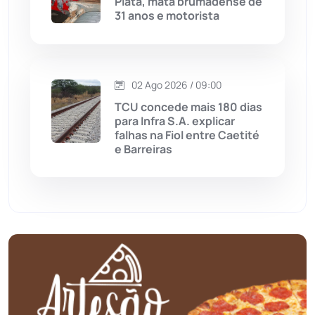
Piatã, mata brumadense de
31 anos e motorista
Mortugaba
(31)
Mundo
(436)
02 Ago 2026 / 09:00
Oliveira dos Brejinhos
(67)
TCU concede mais 180 dias
para Infra S.A. explicar
Palmas de Monte Alto
(260)
falhas na Fiol entre Caetité
e Barreiras
Paramirim
(342)
Pindaí
(103)
Piripá
(90)
Planalto
(59)