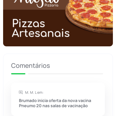
Poções
(182)
Polícia Civil
(57)
Polícia Militar
(27)
Política
(03)
Presidente Jânio Qu...
(125)
Comentários
Riacho de Santana
(309)
Rio de Contas
(410)
M. M. L em:
Brumado inicia oferta da nova vacina
Rio do Antônio
(203)
Pneumo 20 nas salas de vacinação