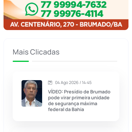
Ibitiara
(32)
Igaporã
(218)
Ituaçu
(256)
Mais Clicadas
Iuiu
(173)
Jacaraci
(97)
04 Ago 2026 / 14:45
VÍDEO: Presídio de Brumado
Jequié
(313)
pode virar primeira unidade
de segurança máxima
federal da Bahia
Jussiape
(97)
Justiça
(1466)