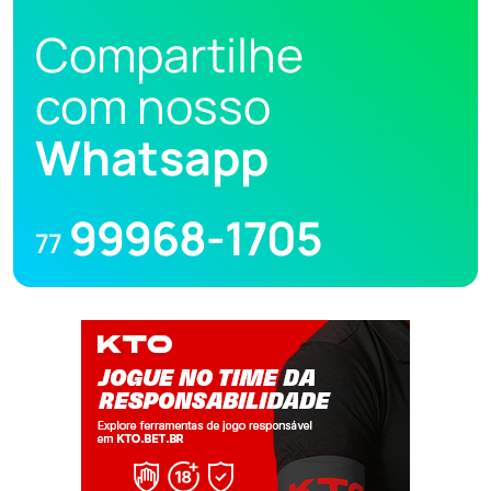
Compartilhe
com nosso
Whatsapp
99968-1705
77