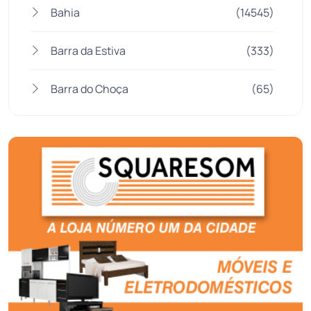
Bahia
(14545)
Barra da Estiva
(333)
Barra do Choça
(65)
Belo Campo
(57)
Bom Jesus da Lapa
(505)
Boquira
(152)
Botuporã
(72)
Brasil
(7679)