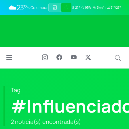
☁️
23°
Columbus
27°
95%
5km/h
31°/23°
Tag
#Influenciad
2 notícia(s) encontrada(s)