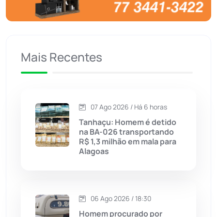
Brumado
(31955)
Caculé
(696)
Mais Recentes
Caetanos
(47)
Caetité
(1504)
07 Ago 2026 / Há 6 horas
Candiba
(157)
Tanhaçu: Homem é detido
na BA-026 transportando
Cândido Sales
(121)
R$ 1,3 milhão em mala para
Alagoas
Caraíbas
(103)
Carinhanha
(299)
06 Ago 2026 / 18:30
Homem procurado por