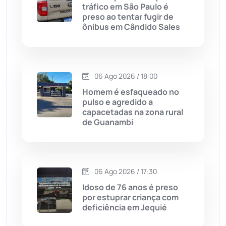
Caturama
(65)
tráfico em São Paulo é
preso ao tentar fugir de
ônibus em Cândido Sales
Chapada Diamantina
(430)
Condeúba
(133)
06 Ago 2026 / 18:00
Contendas do Sincorá
(79)
Homem é esfaqueado no
pulso e agredido a
Cordeiros
(49)
capacetadas na zona rural
de Guanambi
Dom Basílio
(391)
Economia
(1235)
06 Ago 2026 / 17:30
Idoso de 76 anos é preso
Educação
(232)
por estuprar criança com
deficiência em Jequié
Érico Cardoso
(82)