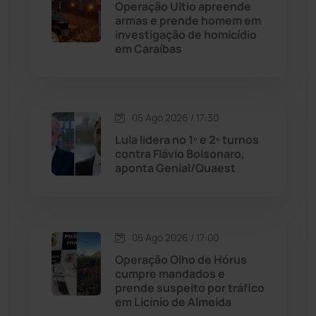
Operação Ultio apreende
Cordeiros
(49)
armas e prende homem em
investigação de homicídio
em Caraíbas
Dom Basílio
(391)
Economia
(1235)
05 Ago 2026 / 17:30
Educação
(231)
Lula lidera no 1º e 2º turnos
contra Flávio Bolsonaro,
aponta Genial/Quaest
Érico Cardoso
(82)
Esportes
(522)
05 Ago 2026 / 17:00
Eventos
(24)
Operação Olho de Hórus
cumpre mandados e
prende suspeito por tráfico
Feira da Mata
(23)
em Licínio de Almeida