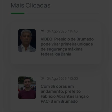
Iuiu
(173)
Mais Clicadas
Jacaraci
(97)
Jequié
(311)
04 Ago 2026 / 14:45
VÍDEO: Presídio de Brumado
pode virar primeira unidade
Jussiape
(97)
de segurança máxima
federal da Bahia
Justiça
(1464)
Lagoa Real
(182)
04 Ago 2026 / 10:00
Licínio de Almeida
(118)
Com 36 obras em
andamento, prefeito
Fabrício Abrantes lança o
Livramento de Nossa...
(1338)
PAC-B em Brumado