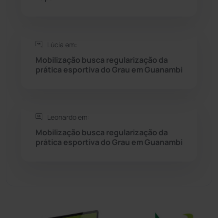
Sítio do Mato
(42)
Sudoeste Baiano
(1530)
Lúcia em:
Mobilização busca regularização da
prática esportiva do Grau em Guanambi
Tanhaçu
(425)
Tanque Novo
(126)
Leonardo em:
Tecnologia
(12)
Mobilização busca regularização da
prática esportiva do Grau em Guanambi
Urandi
(155)
Vitória da Conquista
(2513)