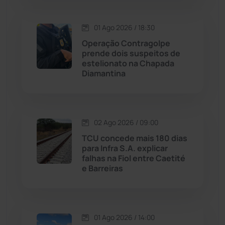
Macaúbas
(713)
01 Ago 2026 / 18:30
Maetinga
(101)
Operação Contragolpe
prende dois suspeitos de
Malhada
(82)
estelionato na Chapada
Diamantina
Malhada de Pedras
(507)
Matina
(71)
02 Ago 2026 / 09:00
TCU concede mais 180 dias
Mortugaba
(31)
para Infra S.A. explicar
falhas na Fiol entre Caetité
Mundo
(436)
e Barreiras
Oliveira dos Brejinhos
(67)
01 Ago 2026 / 14:00
Palmas de Monte Alto
(260)