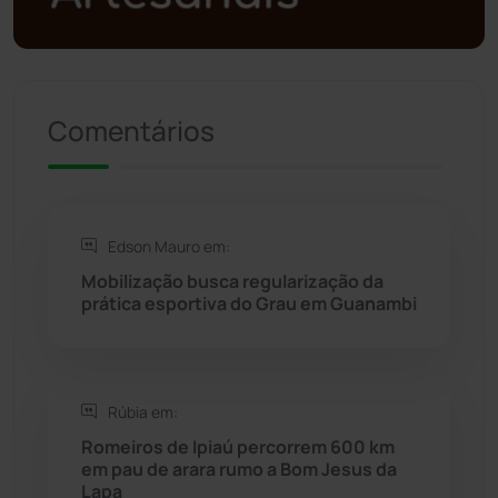
Presidente Jânio Qu...
(125)
Riacho de Santana
(309)
Comentários
Rio de Contas
(410)
Rio do Antônio
(203)
Edson Mauro em:
Mobilização busca regularização da
Rio do Pires
(97)
prática esportiva do Grau em Guanambi
Saúde
(2427)
Rúbia em:
Seabra
(49)
Romeiros de Ipiaú percorrem 600 km
em pau de arara rumo a Bom Jesus da
Sebastião Laranjeiras
(96)
Lapa