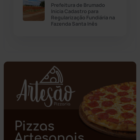
Prefeitura de Brumado
Inicia Cadastro para
Paramirim
(341)
Regularização Fundiária na
Fazenda Santa Inês
Pindaí
(103)
Piripá
(90)
Planalto
(59)
Poções
(182)
Polícia Civil
(55)
Polícia Militar
(27)
Política
(03)