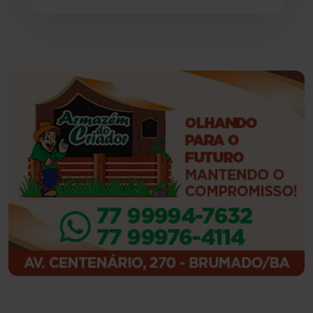
Guajeru
(130)
Guanambi
(3492)
Ibiassucê
(167)
Ibicoara
(220)
Ibipitanga
(116)
Ibitiara
(31)
Igaporã
(217)
Ituaçu
(256)