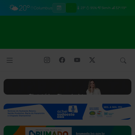
🌤️
20°
Columbus
23°
95%
5km/h
32°/19°