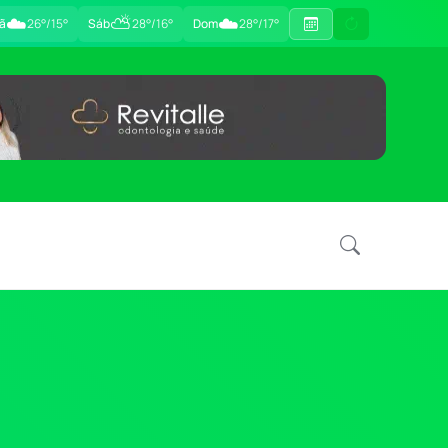
☁️
⛅
☁️
ã
26°/15°
Sáb
28°/16°
Dom
28°/17°