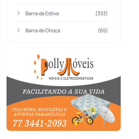
Barra da Estiva
(333)
Barra do Choça
(65)
Belo Campo
(57)
Bom Jesus da Lapa
(505)
Boquira
(152)
Botuporã
(72)
Brasil
(7679)
Brumado
(31955)