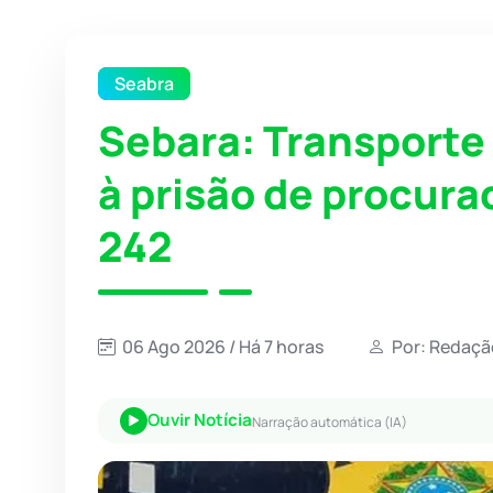
Seabra
Sebara: Transporte 
à prisão de procura
242
06 Ago 2026 / Há 7 horas
Por: Redaçã
Ouvir Notícia
Narração automática (IA)