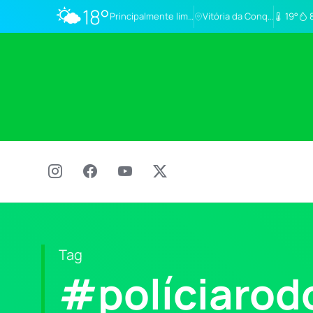
🌤️
18°
Principalmente limpo
Vitória da Conq…
19°
Tag
#políciarodo