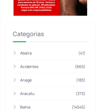
Jogue com responsabilidade. 18+
Categorias
Abaíra
(41)
Acidentes
(665)
Anagé
(183)
Aracatu
(373)
Bahia
(14545)