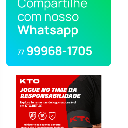
Compartilhe
com nosso
Whatsapp
99968-1705
77