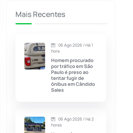
Caculé
(696)
Mais Recentes
Caetanos
(47)
Caetité
(1504)
06 Ago 2026 / Há 1
hora
Candiba
(157)
Homem procurado
por tráfico em São
Paulo é preso ao
Cândido Sales
(121)
tentar fugir de
ônibus em Cândido
Sales
Caraíbas
(103)
Carinhanha
(299)
06 Ago 2026 / Há 2
Caturama
(65)
horas