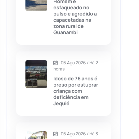
Homem é
esfaqueado no
Chapada Diamantina
(430)
pulso e agredido a
capacetadas na
Condeúba
(133)
zona rural de
Guanambi
Contendas do Sincorá
(79)
Cordeiros
(49)
06 Ago 2026 / Há 2
horas
Dom Basílio
(391)
Idoso de 76 anos é
preso por estuprar
criança com
Economia
(1235)
deficiência em
Jequié
Educação
(232)
Érico Cardoso
(82)
06 Ago 2026 / Há 3