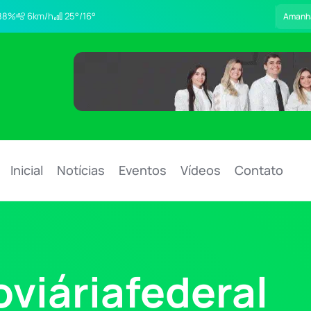
88%
6km/h
25°/16°
Amanh
Inicial
Notícias
Eventos
Vídeos
Contato
viáriafederal