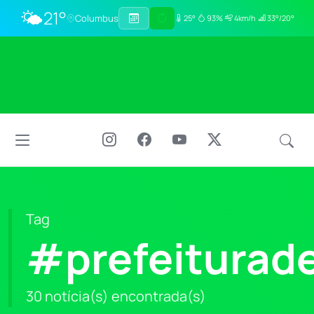
🌤️
21°
Columbus
25°
93%
4km/h
33°/20°
Tag
#prefeiturad
30 notícia(s) encontrada(s)