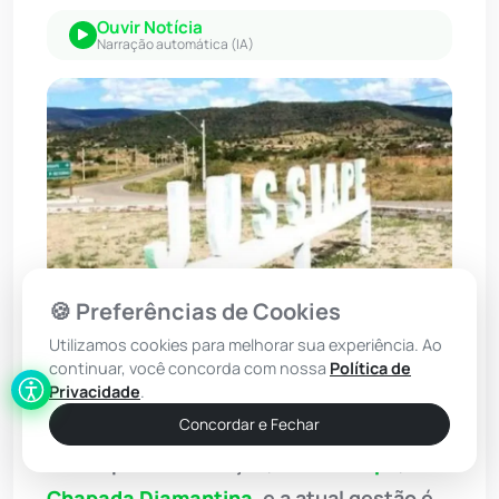
Ouvir Notícia
Narração automática (IA)
🍪 Preferências de Cookies
Utilizamos cookies para melhorar sua experiência. Ao
continuar, você concorda com nossa
Política de
Foto: WhatsApp/Achei Sudoeste
Privacidade
.
O clima entre os professores da rede
Concordar e Fechar
municipal de educação, em
Jussiape
, na
Chapada Diamantina
, e a atual gestão é