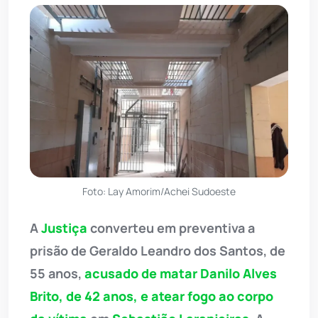
Foto: Lay Amorim/Achei Sudoeste
A
Justiça
converteu em preventiva a
prisão de Geraldo Leandro dos Santos, de
55 anos,
acusado de matar Danilo Alves
Brito, de 42 anos, e atear fogo ao corpo