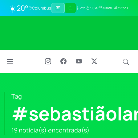
☀️
20°
Columbus
23°
96%
4km/h
32°/20°
Tag
#sebastiãolar
19 notícia(s) encontrada(s)