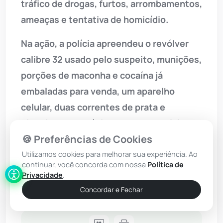
tráfico de drogas, furtos, arrombamentos,
ameaças e tentativa de homicídio.
Na ação, a polícia apreendeu o revólver
calibre 32 usado pelo suspeito, munições,
porções de maconha e cocaína já
embaladas para venda, um aparelho
celular, duas correntes de prata e
dinheiro em espécie. Todo o material
🍪 Preferências de Cookies
recolhido foi apresentado na Delegacia
Territorial de Sebastião Laranjeiras, que
Utilizamos cookies para melhorar sua experiência. Ao
continuar, você concorda com nossa
Política de
registrou o caso e ficará responsável por
Privacidade
.
conduzir as investigações.
Concordar e Fechar