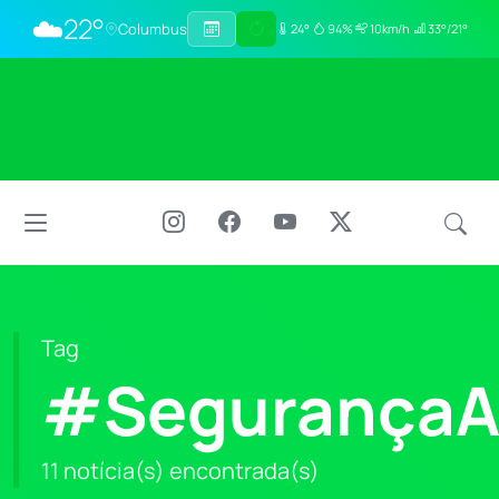
☁️
22°
Columbus
24°
94%
10km/h
33°/21°
Tag
#SegurançaA
11 notícia(s) encontrada(s)