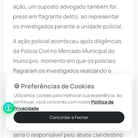
ação, um suposto advogado também foi
preso em flagrante delito, ao representar
os investigados perante a unidade policial.
A ação policial aconteceu após diligências
da Polícia Civil no Mercado Municipal do
município, momento em que os policiais
flagraram os investigados realizando a
entrega e recebimento de
🍪 Preferências de Cookies
aproximadamente 100 quilos de carne
Utilizamos cookies para melhorar sua experiência. Ao
bovina sem qualquer comprovação de
continuar, você concorda com nossa
Política de
Privacidade
.
inspeção sanitária oficial.
Concordar e Fechar
Conforme apurado, um dos investigados
seria o responsável pelo abate clandestino