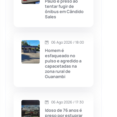
Paulo é preso ao
tentar fugir de
Chapada Diamantina
(430)
ônibus em Cândido
Sales
Condeúba
(133)
Contendas do Sincorá
(79)
06 Ago 2026 / 18:00
Cordeiros
(49)
Homem é
esfaqueado no
pulso e agredido a
Dom Basílio
(391)
capacetadas na
zona rural de
Guanambi
Economia
(1235)
Educação
(232)
06 Ago 2026 / 17:30
Érico Cardoso
(82)
Idoso de 76 anos é
preso por estuprar