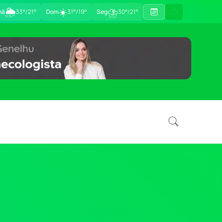
🌦
☀️
⛈
hã
33°/21°
Dom
31°/19°
Seg
30°/21°