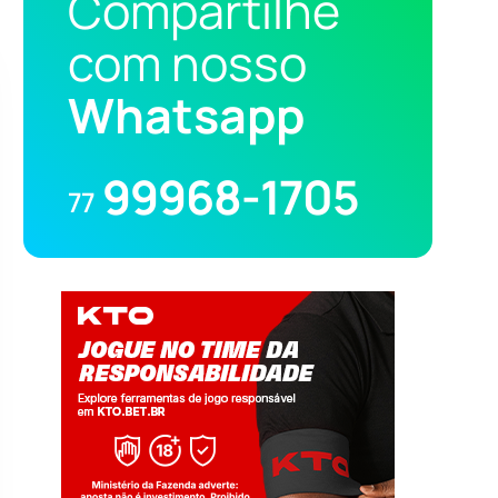
Compartilhe
com nosso
Whatsapp
99968-1705
77