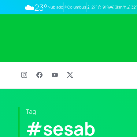
☁️
23°
Nublado
Columbus
27°
91%
3km/h
32°
Tag
#sesab