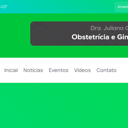
/22°
Aman
Inicial
Notícias
Eventos
Vídeos
Contato