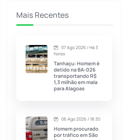
Caculé
(696)
Mais Recentes
Caetanos
(47)
Caetité
(1504)
07 Ago 2026 / Há 3
horas
Candiba
(157)
Tanhaçu: Homem é
detido na BA-026
transportando R$
Cândido Sales
(121)
1,3 milhão em mala
para Alagoas
Caraíbas
(103)
Carinhanha
(299)
06 Ago 2026 / 18:30
Homem procurado
Caturama
(65)
por tráfico em São