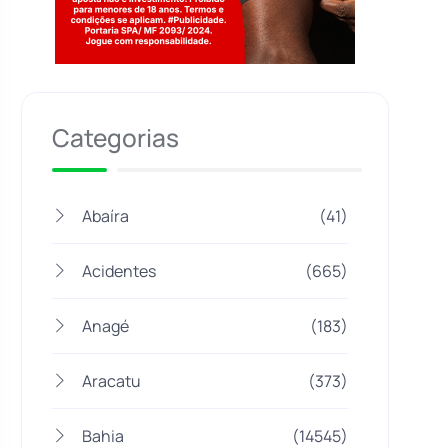
Jogue com responsabilidade. 18+
Categorias
Abaíra
(41)
Acidentes
(665)
Anagé
(183)
Aracatu
(373)
Bahia
(14545)