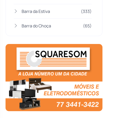
Barra da Estiva
(333)
Barra do Choça
(65)
Belo Campo
(57)
Bom Jesus da Lapa
(505)
Boquira
(152)
Botuporã
(72)
Brasil
(7679)
Brumado
(31955)