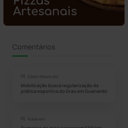
Política
(03)
Presidente Jânio Qu...
(125)
Comentários
Riacho de Santana
(309)
Rio de Contas
(410)
Edson Mauro em:
Rio do Antônio
(203)
Mobilização busca regularização da
prática esportiva do Grau em Guanambi
Rio do Pires
(97)
Saúde
(2427)
Rúbia em:
Seabra
(49)
Romeiros de Ipiaú percorrem 600 km