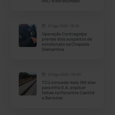
PAC-B em Brumado
Livramento de Nossa...
(1338)
Macaúbas
(713)
01 Ago 2026 / 18:30
Maetinga
(101)
Operação Contragolpe
prende dois suspeitos de
estelionato na Chapada
Malhada
(82)
Diamantina
Malhada de Pedras
(507)
Matina
(71)
02 Ago 2026 / 09:00
TCU concede mais 180 dias
para Infra S.A. explicar
Mortugaba
(31)
falhas na Fiol entre Caetité
e Barreiras
Mundo
(436)