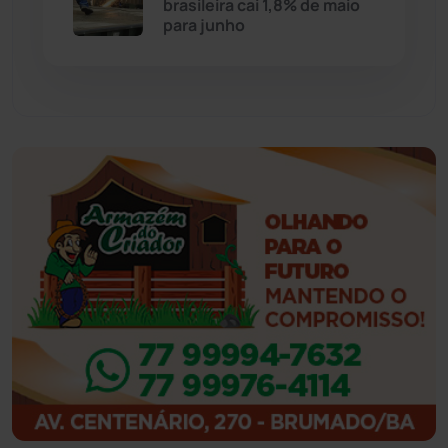
brasileira cai 1,8% de maio
para junho
Feira da Mata
(23)
Guajeru
(130)
Guanambi
(3492)
Ibiassucê
(167)
Ibicoara
(220)
Ibipitanga
(116)
Ibitiara
(31)
Igaporã
(217)