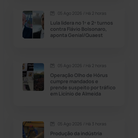
Contendas do Sincorá
(79)
05 Ago 2026 / Há 2 horas
Lula lidera no 1º e 2º turnos
Cordeiros
(49)
contra Flávio Bolsonaro,
aponta Genial/Quaest
Dom Basílio
(391)
Economia
(1235)
05 Ago 2026 / Há 2 horas
Operação Olho de Hórus
Educação
(231)
cumpre mandados e
prende suspeito por tráfico
em Licínio de Almeida
Érico Cardoso
(82)
Esportes
(522)
05 Ago 2026 / Há 3 horas
Eventos
(24)
Produção da indústria