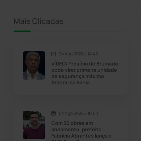
Ituaçu
(256)
Mais Clicadas
Iuiu
(173)
Jacaraci
(97)
04 Ago 2026 / 14:45
Jequié
(311)
VÍDEO: Presídio de Brumado
pode virar primeira unidade
de segurança máxima
Jussiape
(97)
federal da Bahia
Justiça
(1464)
Lagoa Real
(182)
04 Ago 2026 / 10:00
Com 36 obras em
Licínio de Almeida
(118)
andamento, prefeito
Fabrício Abrantes lança o