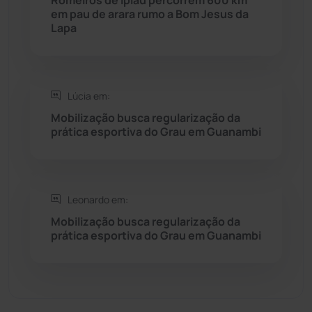
em pau de arara rumo a Bom Jesus da
Lapa
Sebastião Laranjeiras
(96)
Sítio do Mato
(42)
Lúcia em:
Sudoeste Baiano
(1530)
Mobilização busca regularização da
prática esportiva do Grau em Guanambi
Tanhaçu
(425)
Tanque Novo
(126)
Leonardo em:
Mobilização busca regularização da
Tecnologia
(12)
prática esportiva do Grau em Guanambi
Urandi
(155)
Vitória da Conquista
(2513)