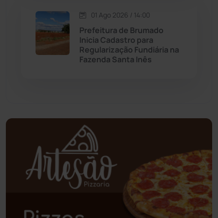
Oliveira dos Brejinhos
(67)
01 Ago 2026 / 14:00
Palmas de Monte Alto
(260)
Prefeitura de Brumado
Inicia Cadastro para
Regularização Fundiária na
Paramirim
(341)
Fazenda Santa Inês
Pindaí
(103)
Piripá
(90)
Planalto
(59)
Poções
(182)
Polícia Civil
(55)
Polícia Militar
(27)