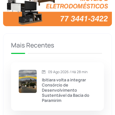
Brasil
(7680)
Brumado
(31963)
Caculé
(697)
Mais Recentes
Caetanos
(47)
Caetité
(1504)
09 Ago 2026 / Há 28 min
Candiba
(157)
Ibitiara volta a integrar
Consórcio de
Cândido Sales
(121)
Desenvolvimento
Sustentável da Bacia do
Paramirim
Caraíbas
(103)