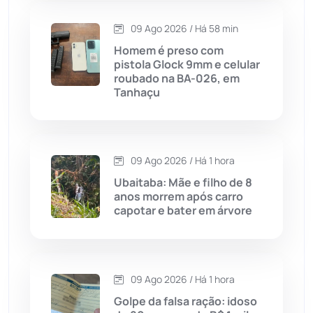
Carinhanha
(300)
09 Ago 2026 / Há 58 min
Caturama
(65)
Homem é preso com
pistola Glock 9mm e celular
roubado na BA-026, em
Chapada Diamantina
(430)
Tanhaçu
Condeúba
(133)
Contendas do Sincorá
(79)
09 Ago 2026 / Há 1 hora
Ubaitaba: Mãe e filho de 8
Cordeiros
(49)
anos morrem após carro
capotar e bater em árvore
Dom Basílio
(391)
Economia
(1236)
09 Ago 2026 / Há 1 hora
Golpe da falsa ração: idoso
Educação
(232)