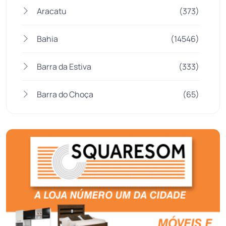
Aracatu
(373)
Bahia
(14546)
Barra da Estiva
(333)
Barra do Choça
(65)
Belo Campo
(57)
Bom Jesus da Lapa
(510)
Boquira
(152)
Botuporã
(73)