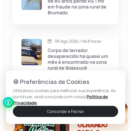
de 80 anos perde R$ 1 mil
em fraude na zona rural de
Brumado
Érico Cardoso
(82)
Esportes
(522)
09 Ago 2026 / Há 8 horas
Eventos
(24)
Corpo de lavrador
desaparecido há quase um
mês é encontrado na zona
Feira da Mata
(23)
rural de Ibiassucê
Guajeru
(130)
🍪 Preferências de Cookies
Utilizamos cookies para melhorar sua experiência. Ao
Guanambi
(3501)
continuar, você concorda com nossa
Política de
Privacidade
.
Ibiassucê
(168)
Concordar e Fechar
Ibicoara
(221)