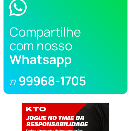
Compartilhe
com nosso
Whatsapp
99968-1705
77