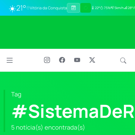
☀️
21°
Vitória da Conquista
22°
75%
5km/h
28°/
Tag
#SistemaDeR
5 notícia(s) encontrada(s)