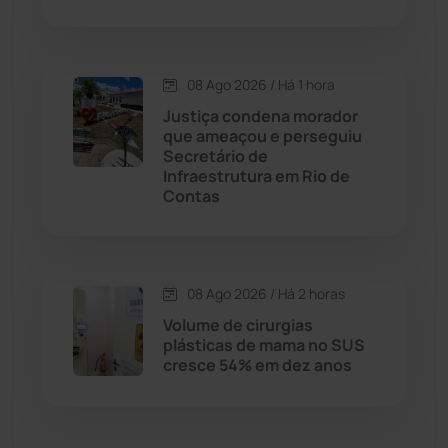
Dom Basílio
(391)
08 Ago 2026 / Há 1 hora
Economia
(1235)
Justiça condena morador
que ameaçou e perseguiu
Educação
(232)
Secretário de
Infraestrutura em Rio de
Contas
Érico Cardoso
(82)
Esportes
(522)
08 Ago 2026 / Há 2 horas
Eventos
(24)
Volume de cirurgias
plásticas de mama no SUS
cresce 54% em dez anos
Feira da Mata
(23)
Guajeru
(130)