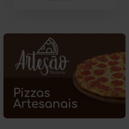
Paramirim
(342)
Pindaí
(103)
Piripá
(90)
Planalto
(59)
Poções
(182)
Polícia Civil
(59)
Polícia Militar
(27)
Política
(03)