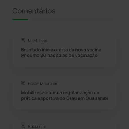
Presidente Jânio Qu...
(125)
Comentários
Riacho de Santana
(309)
Rio de Contas
(411)
M. M. L em:
Rio do Antônio
(203)
Brumado inicia oferta da nova vacina
Pneumo 20 nas salas de vacinação
Rio do Pires
(98)
Saúde
(2429)
Edson Mauro em:
Mobilização busca regularização da
Seabra
(50)
prática esportiva do Grau em Guanambi
Sebastião Laranjeiras
(96)
Rúbia em:
Sítio do Mato
(42)