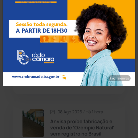
MP faz plantão de
fiscalização e reforça
Cândido Sales
(121)
segurança na Romaria de
Bom Jesus da Lapa
Caraíbas
(103)
Carinhanha
(300)
08 Ago 2026 / Há 41 min
Foragido da justiça tenta
Caturama
(65)
escapar pulando muros de
vizinhos, mas acaba preso
Fecha em 7s
em Brumado
Chapada Diamantina
(430)
Condeúba
(133)
08 Ago 2026 / Há 1 hora
Contendas do Sincorá
(79)
Anvisa proíbe fabricação e
venda de 'Ozempic Natural'
Cordeiros
(49)
sem registro no Brasil