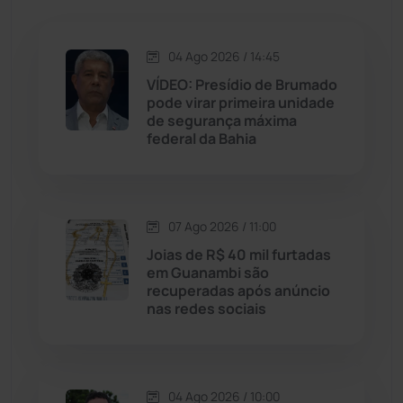
Jacaraci
(97)
04 Ago 2026 / 14:45
Jequié
(314)
VÍDEO: Presídio de Brumado
pode virar primeira unidade
de segurança máxima
Jussiape
(98)
federal da Bahia
Justiça
(1470)
Lagoa Real
(182)
07 Ago 2026 / 11:00
Joias de R$ 40 mil furtadas
Licínio de Almeida
(118)
em Guanambi são
recuperadas após anúncio
nas redes sociais
Livramento de Nossa...
(1338)
Macaúbas
(714)
04 Ago 2026 / 10:00