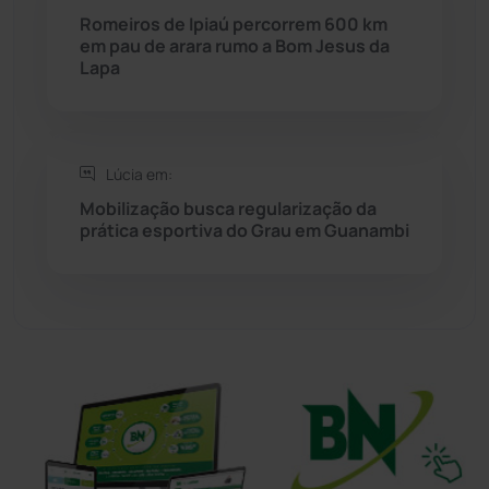
Romeiros de Ipiaú percorrem 600 km
em pau de arara rumo a Bom Jesus da
Sudoeste Baiano
(1530)
Lapa
Tanhaçu
(426)
Tanque Novo
(126)
Lúcia em:
Mobilização busca regularização da
prática esportiva do Grau em Guanambi
Tecnologia
(12)
Urandi
(157)
Vitória da Conquista
(2514)