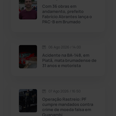
Maetinga
(101)
Com 36 obras em
andamento, prefeito
Fabrício Abrantes lança o
Malhada
(82)
PAC-B em Brumado
Malhada de Pedras
(508)
Matina
(71)
06 Ago 2026 / 14:00
Acidente na BA-148, em
Piatã, mata brumadense de
Mortugaba
(31)
31 anos e motorista
Mundo
(437)
Oliveira dos Brejinhos
(67)
07 Ago 2026 / 16:50
Operação Rastreio: PF
Palmas de Monte Alto
(262)
cumpre mandados contra
crime de moeda falsa em
Guanambi