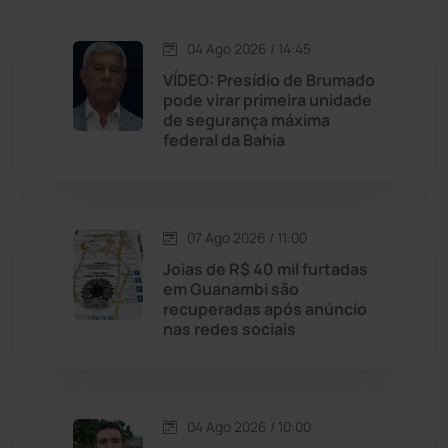
Jequié
(314)
04 Ago 2026 / 14:45
VÍDEO: Presídio de Brumado
Jussiape
(97)
pode virar primeira unidade
de segurança máxima
Justiça
(1470)
federal da Bahia
Lagoa Real
(182)
07 Ago 2026 / 11:00
Licínio de Almeida
(118)
Joias de R$ 40 mil furtadas
em Guanambi são
Livramento de Nossa...
(1338)
recuperadas após anúncio
nas redes sociais
Macaúbas
(714)
Maetinga
(101)
04 Ago 2026 / 10:00