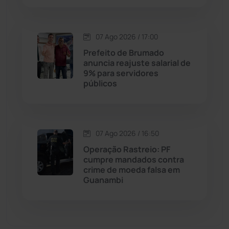
Economia
(1235)
07 Ago 2026 / 17:00
Educação
(232)
Prefeito de Brumado
anuncia reajuste salarial de
9% para servidores
Érico Cardoso
(82)
públicos
Esportes
(522)
07 Ago 2026 / 16:50
Eventos
(24)
Operação Rastreio: PF
cumpre mandados contra
Feira da Mata
(23)
crime de moeda falsa em
Guanambi
Guajeru
(130)
Guanambi
(3498)