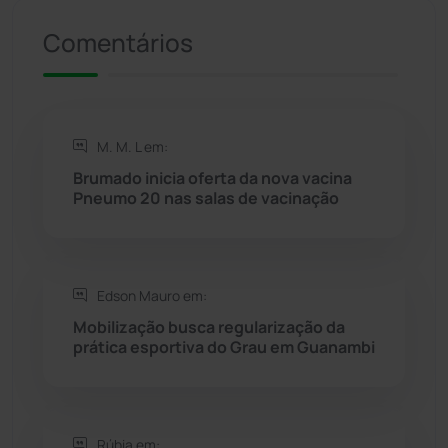
Riacho de Santana
(309)
Comentários
Rio de Contas
(410)
Rio do Antônio
(203)
M. M. L em:
Rio do Pires
(98)
Brumado inicia oferta da nova vacina
Pneumo 20 nas salas de vacinação
Saúde
(2427)
Seabra
(50)
Edson Mauro em:
Mobilização busca regularização da
Sebastião Laranjeiras
(96)
prática esportiva do Grau em Guanambi
Sítio do Mato
(42)
Sudoeste Baiano
(1530)
Rúbia em: