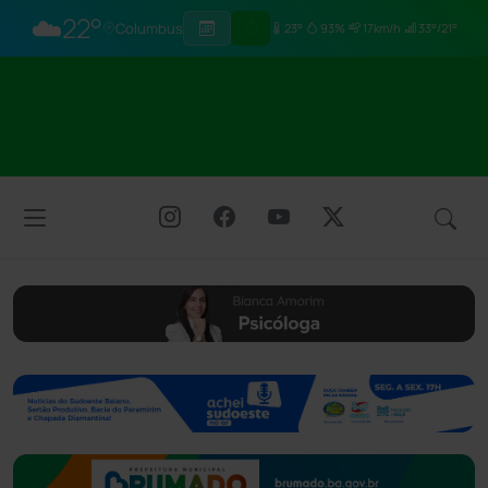
☁️
22°
Columbus
23°
93%
17km/h
33°/21°