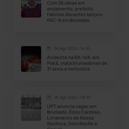
Com 36 obras em
Malhada
(82)
andamento, prefeito
Fabrício Abrantes lança o
PAC-B em Brumado
Malhada de Pedras
(508)
Matina
(71)
06 Ago 2026 / 14:00
Mortugaba
(31)
Acidente na BA-148, em
Piatã, mata brumadense de
31 anos e motorista
Mundo
(437)
Oliveira dos Brejinhos
(67)
06 Ago 2026 / 08:30
Palmas de Monte Alto
(261)
UPT anuncia vagas em
Brumado, Érico Cardoso,
Paramirim
(342)
Livramento de Nossa
Senhora, Dom Basílio e