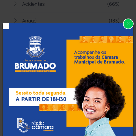
Acidentes
(665)
Anagé
(183)
Aracatu
(373)
Bahia
(14545)
Barra da Estiva
(333)
Barra do Choça
(65)
Belo Campo
(57)
Bom Jesus da Lapa
(507)