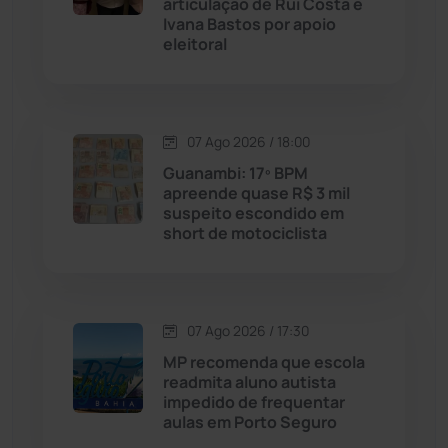
articulação de Rui Costa e
Ivana Bastos por apoio
eleitoral
Caraíbas
(103)
Carinhanha
(300)
07 Ago 2026 / 18:00
Caturama
(65)
Guanambi: 17º BPM
apreende quase R$ 3 mil
suspeito escondido em
Chapada Diamantina
(430)
short de motociclista
Condeúba
(133)
Contendas do Sincorá
(79)
07 Ago 2026 / 17:30
MP recomenda que escola
Cordeiros
(49)
readmita aluno autista
impedido de frequentar
aulas em Porto Seguro
Dom Basílio
(391)