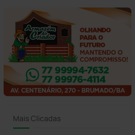
Ibiassucê
(167)
Ibicoara
(221)
Ibipitanga
(116)
Ibitiara
(32)
Igaporã
(218)
Ituaçu
(256)
Iuiu
(173)
Mais Clicadas
Jacaraci
(97)