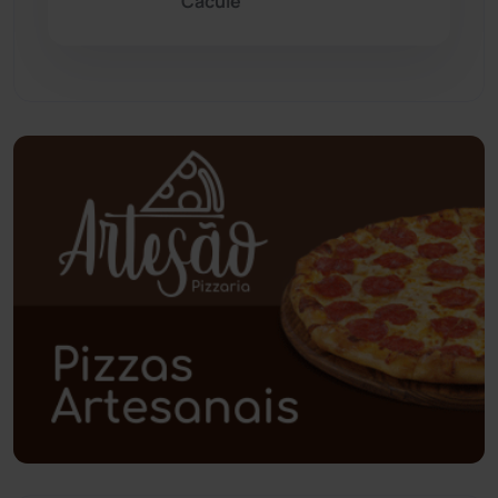
Caculé
Pindaí
(103)
Piripá
(90)
Planalto
(59)
Poções
(182)
Polícia Civil
(58)
Polícia Militar
(27)
Política
(03)
Presidente Jânio Qu...
(125)