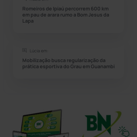
Romeiros de Ipiaú percorrem 600 km
em pau de arara rumo a Bom Jesus da
Tanhaçu
(426)
Lapa
Tanque Novo
(126)
Tecnologia
(12)
Lúcia em:
Mobilização busca regularização da
Urandi
(157)
prática esportiva do Grau em Guanambi
Vitória da Conquista
(2514)