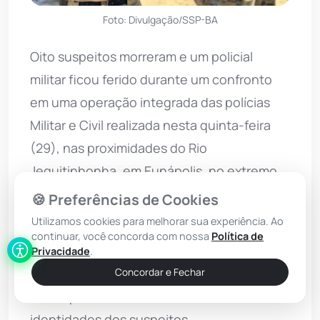
Foto: Divulgação/SSP-BA
Oito suspeitos morreram e um policial
militar ficou ferido durante um confronto
em uma operação integrada das polícias
Militar e Civil realizada nesta quinta-feira
(29), nas proximidades do Rio
Jequitinhonha, em Eunápolis, no extremo
sul da
Bahia
.
🍪 Preferências de Cookies
Utilizamos cookies para melhorar sua experiência. Ao
A ação teve como objetivo frustrar um
continuar, você concorda com nossa
Política de
grupo criminoso que se organizava para
Privacidade
.
tentar resgatar detentos no presídio do
Concordar e Fechar
município. Não há detalhes sobre as
identidades dos suspeitos.