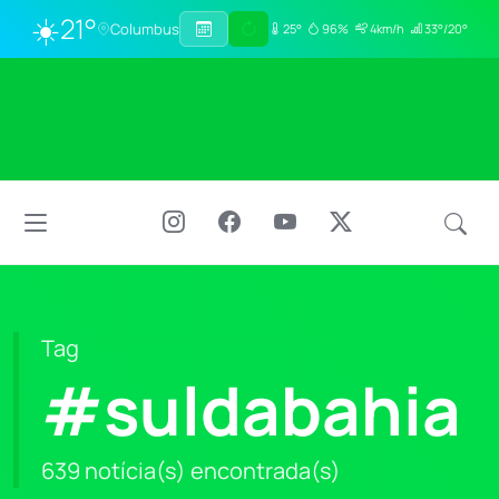
☀️
21°
Columbus
25°
96%
4km/h
33°/20°
Tag
#suldabahia
639 notícia(s) encontrada(s)