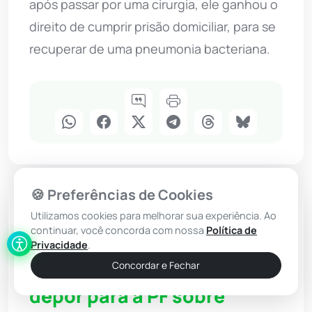
após passar por uma cirurgia, ele ganhou o
direito de cumprir prisão domiciliar, para se
recuperar de uma pneumonia bacteriana.
🍪 Preferências de Cookies
Justiça
Utilizamos cookies para melhorar sua experiência. Ao
continuar, você concorda com nossa
Política de
Alexandre de Moraes
Privacidade
.
Concordar e Fechar
manda Flávio Bolsonaro
depor para a PF sobre