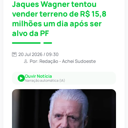
Jaques Wagner tentou
vender terreno de R$ 15,8
milhões um dia após ser
alvo da PF
20 Jul 2026 / 09:30
Por: Redação - Achei Sudoeste
Ouvir Notícia
Narração automática (IA)