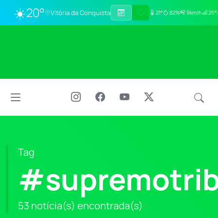
☀️
20°
Vitória da Conquista
21°
82%
9km/h
26°
Tag
#supremotrib
53 notícia(s) encontrada(s)